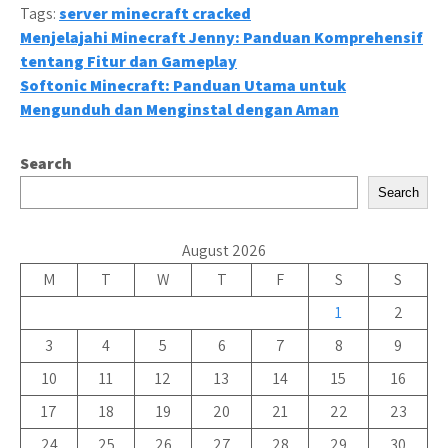
Tags:
server minecraft cracked
Post
Menjelajahi Minecraft Jenny: Panduan Komprehensif
tentang Fitur dan Gameplay
navigation
Softonic Minecraft: Panduan Utama untuk
Mengunduh dan Menginstal dengan Aman
Search
Search
August 2026
M
T
W
T
F
S
S
1
2
3
4
5
6
7
8
9
10
11
12
13
14
15
16
17
18
19
20
21
22
23
24
25
26
27
28
29
30