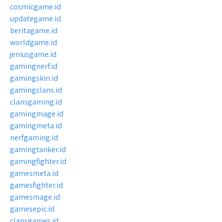
cosmicgame.id
updategame.id
beritagame.id
worldgame.id
jeniusgame.id
gamingnerf.id
gamingskin.id
gamingclans.id
clansgaming.id
gamingmage.id
gamingmeta.id
nerfgaming.id
gamingtanker.id
gamingfighter.id
gamesmeta.id
gamesfighter.id
gamesmage.id
gamesepic.id
clansgames.id