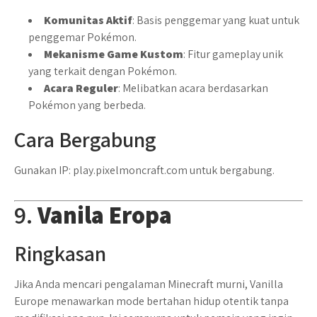
Komunitas Aktif
: Basis penggemar yang kuat untuk
penggemar Pokémon.
Mekanisme Game Kustom
: Fitur gameplay unik
yang terkait dengan Pokémon.
Acara Reguler
: Melibatkan acara berdasarkan
Pokémon yang berbeda.
Cara Bergabung
Gunakan IP: play.pixelmoncraft.com untuk bergabung.
9.
Vanila Eropa
Ringkasan
Jika Anda mencari pengalaman Minecraft murni, Vanilla
Europe menawarkan mode bertahan hidup otentik tanpa