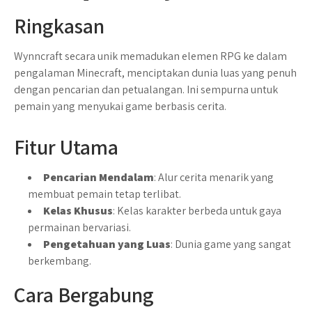
Ringkasan
Wynncraft secara unik memadukan elemen RPG ke dalam
pengalaman Minecraft, menciptakan dunia luas yang penuh
dengan pencarian dan petualangan. Ini sempurna untuk
pemain yang menyukai game berbasis cerita.
Fitur Utama
Pencarian Mendalam
: Alur cerita menarik yang
membuat pemain tetap terlibat.
Kelas Khusus
: Kelas karakter berbeda untuk gaya
permainan bervariasi.
Pengetahuan yang Luas
: Dunia game yang sangat
berkembang.
Cara Bergabung