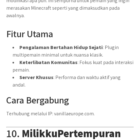
modifikasi apa pun. Ini sempurna untuk pemain yang ingin
merasakan Minecraft seperti yang dimaksudkan pada
awalnya.
Fitur Utama
Pengalaman Bertahan Hidup Sejati
: Plugin
multipemain minimal untuk nuansa klasik.
Keterlibatan Komunitas
: Fokus kuat pada interaksi
pemain.
Server Khusus
: Performa dan waktu aktif yang
andal.
Cara Bergabung
Terhubung melalui IP: vanillaeurope.com.
10.
MilikkuPertempuran