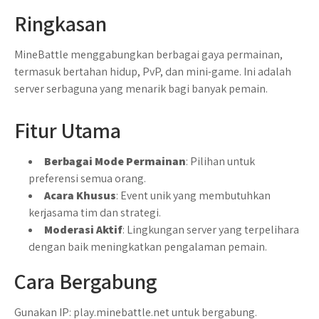
Ringkasan
MineBattle menggabungkan berbagai gaya permainan,
termasuk bertahan hidup, PvP, dan mini-game. Ini adalah
server serbaguna yang menarik bagi banyak pemain.
Fitur Utama
Berbagai Mode Permainan
: Pilihan untuk
preferensi semua orang.
Acara Khusus
: Event unik yang membutuhkan
kerjasama tim dan strategi.
Moderasi Aktif
: Lingkungan server yang terpelihara
dengan baik meningkatkan pengalaman pemain.
Cara Bergabung
Gunakan IP: play.minebattle.net untuk bergabung.