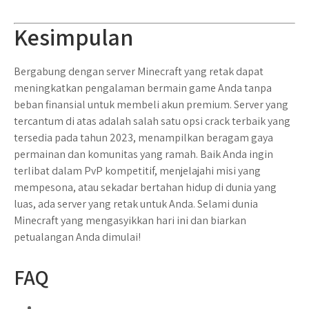
Kesimpulan
Bergabung dengan server Minecraft yang retak dapat
meningkatkan pengalaman bermain game Anda tanpa
beban finansial untuk membeli akun premium. Server yang
tercantum di atas adalah salah satu opsi crack terbaik yang
tersedia pada tahun 2023, menampilkan beragam gaya
permainan dan komunitas yang ramah. Baik Anda ingin
terlibat dalam PvP kompetitif, menjelajahi misi yang
mempesona, atau sekadar bertahan hidup di dunia yang
luas, ada server yang retak untuk Anda. Selami dunia
Minecraft yang mengasyikkan hari ini dan biarkan
petualangan Anda dimulai!
FAQ