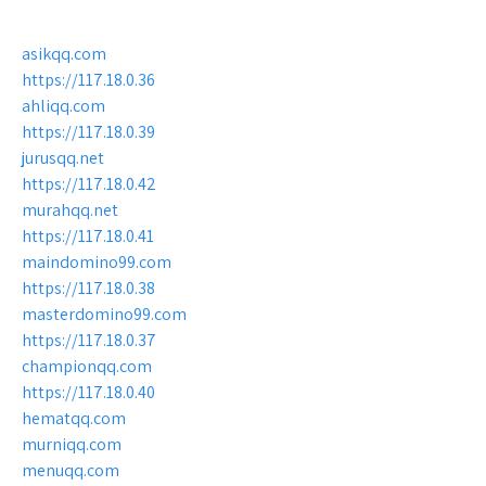
asikqq.com
https://117.18.0.36
ahliqq.com
https://117.18.0.39
jurusqq.net
https://117.18.0.42
murahqq.net
https://117.18.0.41
maindomino99.com
https://117.18.0.38
masterdomino99.com
https://117.18.0.37
championqq.com
https://117.18.0.40
hematqq.com
murniqq.com
menuqq.com