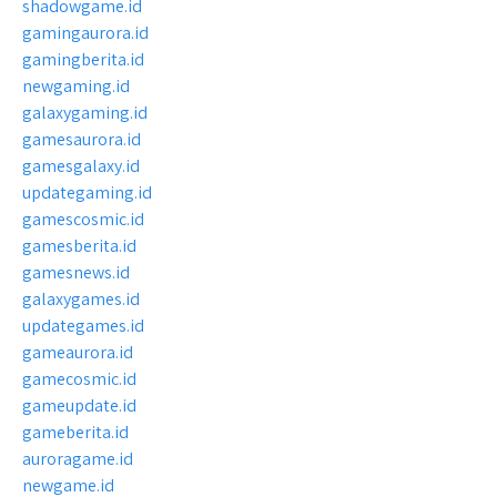
shadowgame.id
gamingaurora.id
gamingberita.id
newgaming.id
galaxygaming.id
gamesaurora.id
gamesgalaxy.id
updategaming.id
gamescosmic.id
gamesberita.id
gamesnews.id
galaxygames.id
updategames.id
gameaurora.id
gamecosmic.id
gameupdate.id
gameberita.id
auroragame.id
newgame.id