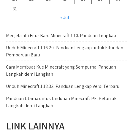
31
« Jul
Menjelajahi Fitur Baru Minecraft 1.10: Panduan Lengkap
Unduh Minecraft 1.16.20: Panduan Lengkap untuk Fitur dan
Pembaruan Baru
Cara Membuat Kue Minecraft yang Sempurna: Panduan
Langkah demi Langkah
Unduh Minecraft 1.18.32: Panduan Lengkap Versi Terbaru
Panduan Utama untuk Unduhan Minecraft PE: Petunjuk
Langkah demi Langkah
LINK LAINNYA