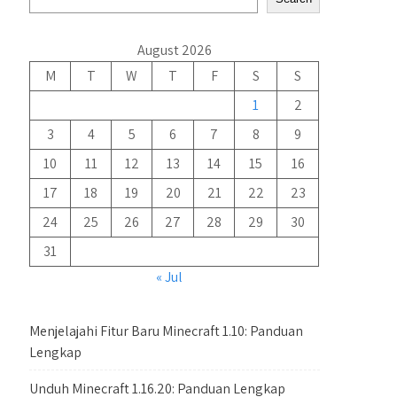
August 2026
M
T
W
T
F
S
S
1
2
3
4
5
6
7
8
9
10
11
12
13
14
15
16
17
18
19
20
21
22
23
24
25
26
27
28
29
30
31
« Jul
Menjelajahi Fitur Baru Minecraft 1.10: Panduan
Lengkap
Unduh Minecraft 1.16.20: Panduan Lengkap