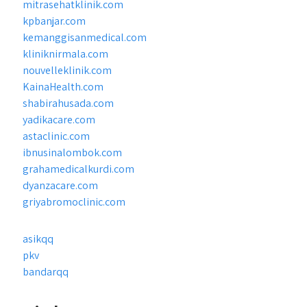
mitrasehatklinik.com
kpbanjar.com
kemanggisanmedical.com
kliniknirmala.com
nouvelleklinik.com
KainaHealth.com
shabirahusada.com
yadikacare.com
astaclinic.com
ibnusinalombok.com
grahamedicalkurdi.com
dyanzacare.com
griyabromoclinic.com
asikqq
pkv
bandarqq