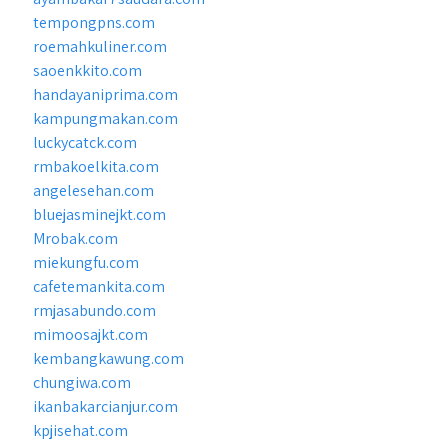
tempongpns.com
roemahkuliner.com
saoenkkito.com
handayaniprima.com
kampungmakan.com
luckycatck.com
rmbakoelkita.com
angelesehan.com
bluejasminejkt.com
Mrobak.com
miekungfu.com
cafetemankita.com
rmjasabundo.com
mimoosajkt.com
kembangkawung.com
chungiwa.com
ikanbakarcianjur.com
kpjisehat.com