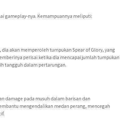
sai gameplay-nya. Kemampuannya meliputi:
 dia akan memperoleh tumpukan Spear of Glory, yang
mberinya perisai ketika dia mencapai jumlah tumpukan
bih tangguh dalam pertarungan.
kan damage pada musuh dalam barisan dan
embantu mengendalikan medan perang, mencegah
if.