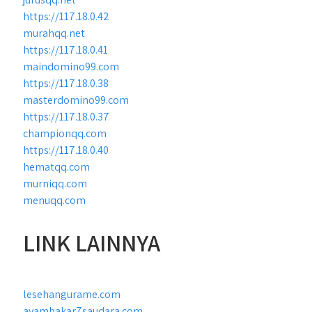
https://117.18.0.42
murahqq.net
https://117.18.0.41
maindomino99.com
https://117.18.0.38
masterdomino99.com
https://117.18.0.37
championqq.com
https://117.18.0.40
hematqq.com
murniqq.com
menuqq.com
LINK LAINNYA
lesehangurame.com
ayambakar7saudara.com