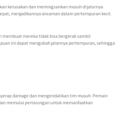
ulkan kerusakan dan memingsankan musuh di jalurnya.
cepat, menjadikannya ancaman dalam pertempuran kecil.
an membuat mereka tidak bisa bergerak sambil
uan ini dapat mengubah jalannya pertempuran, sehingga
enyerap damage dan mengendalikan tim musuh. Pemain
l dan memulai pertarungan untuk memanfaatkan