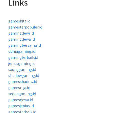
Links
gameskita.id
gamesterpopuler.id
gamingdewi.id
gamingdewa.id
gamingbersama.id
duniagaming.id
gamingterbaik.id
jeniusgaming.id
saunggaming.id
shadowgaming.id
gamesshadow.id
gamesraja.id
sedapgaming.id
gamesdewa.id
gamesjenius.id
gamesterbaik.id