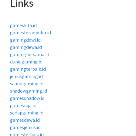
Links
gameskita.id
gamesterpopuler.id
gamingdewi.id
gamingdewa.id
gamingbersama.id
duniagaming.id
gamingterbaik.id
jeniusgaming.id
saunggaming.id
shadowgaming.id
gamesshadow.id
gamesraja.id
sedapgaming.id
gamesdewa.id
gamesjenius.id
gamesterbaik.id