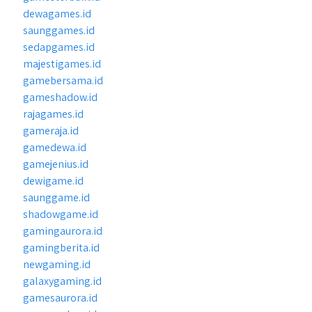
dewagames.id
saunggames.id
sedapgames.id
majestigames.id
gamebersama.id
gameshadow.id
rajagames.id
gameraja.id
gamedewa.id
gamejenius.id
dewigame.id
saunggame.id
shadowgame.id
gamingaurora.id
gamingberita.id
newgaming.id
galaxygaming.id
gamesaurora.id