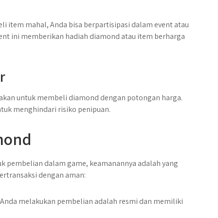
 item mahal, Anda bisa berpartisipasi dalam event atau
ent ini memberikan hadiah diamond atau item berharga
r
nakan untuk membeli diamond dengan potongan harga.
ntuk menghindari risiko penipuan.
amond
untuk pembelian dalam game, keamanannya adalah yang
bertransaksi dengan aman:
t Anda melakukan pembelian adalah resmi dan memiliki