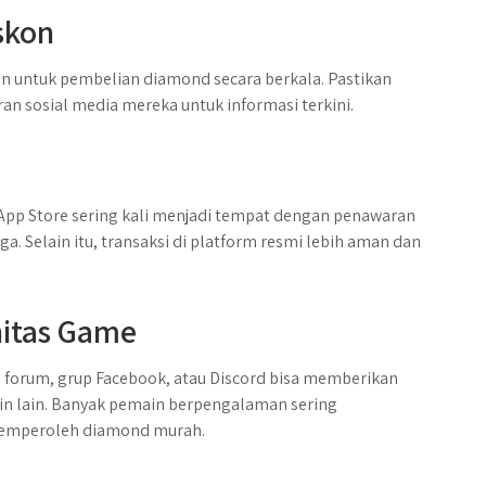
skon
 untuk pembelian diamond secara berkala. Pastikan
an sosial media mereka untuk informasi terkini.
 App Store sering kali menjadi tempat dengan penawaran
a. Selain itu, transaksi di platform resmi lebih aman dan
itas Game
forum, grup Facebook, atau Discord bisa memberikan
ain lain. Banyak pemain berpengalaman sering
memperoleh diamond murah.