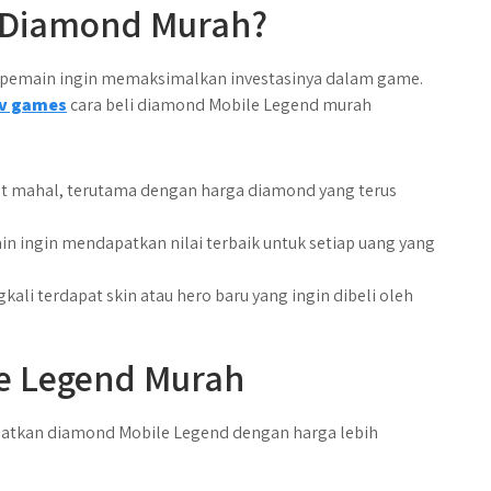
 Diamond Murah?
k pemain ingin memaksimalkan investasinya dalam game.
kv games
cara beli diamond Mobile Legend murah
at mahal, terutama dengan harga diamond yang terus
in ingin mendapatkan nilai terbaik untuk setiap uang yang
ngkali terdapat skin atau hero baru yang ingin dibeli oleh
le Legend Murah
patkan diamond Mobile Legend dengan harga lebih