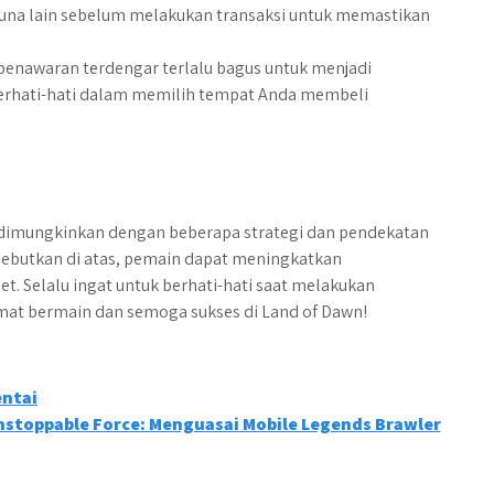
gguna lain sebelum melakukan transaksi untuk memastikan
u penawaran terdengar terlalu bagus untuk menjadi
 berhati-hati dalam memilih tempat Anda membeli
imungkinkan dengan beberapa strategi dan pendekatan
sebutkan di atas, pemain dapat meningkatkan
 Selalu ingat untuk berhati-hati saat melakukan
amat bermain dan semoga sukses di Land of Dawn!
entai
nstoppable Force: Menguasai Mobile Legends Brawler