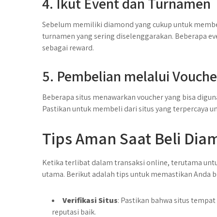
4. Ikut Event dan Turnamen
Sebelum memiliki diamond yang cukup untuk membeli
turnamen yang sering diselenggarakan. Beberapa ev
sebagai reward.
5. Pembelian melalui Vouche
Beberapa situs menawarkan voucher yang bisa digu
Pastikan untuk membeli dari situs yang terpercaya u
Tips Aman Saat Beli Di
Ketika terlibat dalam transaksi online, terutama 
utama. Berikut adalah tips untuk memastikan Anda 
Verifikasi Situs
: Pastikan bahwa situs tempa
reputasi baik.