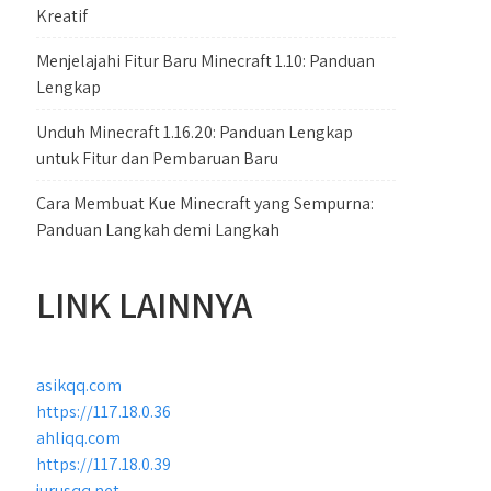
Kreatif
Menjelajahi Fitur Baru Minecraft 1.10: Panduan
Lengkap
Unduh Minecraft 1.16.20: Panduan Lengkap
untuk Fitur dan Pembaruan Baru
Cara Membuat Kue Minecraft yang Sempurna:
Panduan Langkah demi Langkah
LINK LAINNYA
asikqq.com
https://117.18.0.36
ahliqq.com
https://117.18.0.39
jurusqq.net