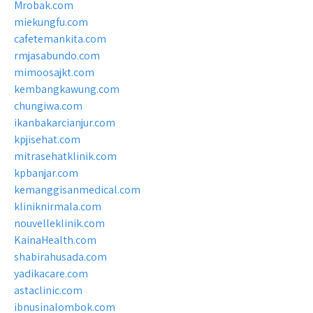
Mrobak.com
miekungfu.com
cafetemankita.com
rmjasabundo.com
mimoosajkt.com
kembangkawung.com
chungiwa.com
ikanbakarcianjur.com
kpjisehat.com
mitrasehatklinik.com
kpbanjar.com
kemanggisanmedical.com
kliniknirmala.com
nouvelleklinik.com
KainaHealth.com
shabirahusada.com
yadikacare.com
astaclinic.com
ibnusinalombok.com