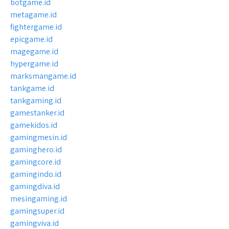
botgame.id
metagame.id
fightergame.id
epicgame.id
magegame.id
hypergame.id
marksmangame.id
tankgame.id
tankgaming.id
gamestanker.id
gamekidos.id
gamingmesin.id
gaminghero.id
gamingcore.id
gamingindo.id
gamingdiva.id
mesingaming.id
gamingsuper.id
gamingviva.id