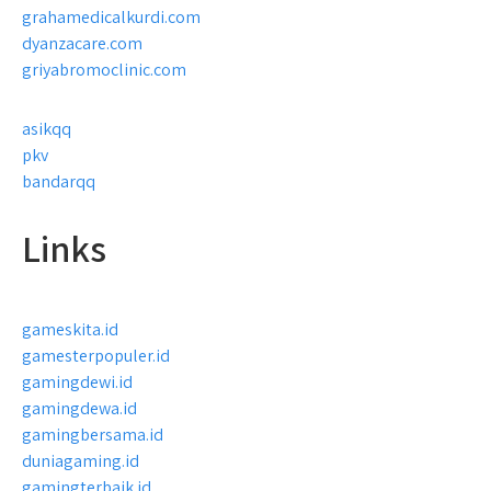
grahamedicalkurdi.com
dyanzacare.com
griyabromoclinic.com
asikqq
pkv
bandarqq
Links
gameskita.id
gamesterpopuler.id
gamingdewi.id
gamingdewa.id
gamingbersama.id
duniagaming.id
gamingterbaik.id