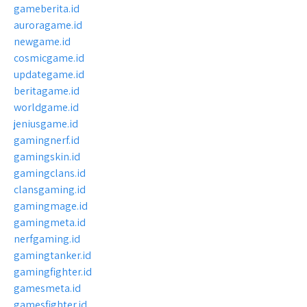
gameberita.id
auroragame.id
newgame.id
cosmicgame.id
updategame.id
beritagame.id
worldgame.id
jeniusgame.id
gamingnerf.id
gamingskin.id
gamingclans.id
clansgaming.id
gamingmage.id
gamingmeta.id
nerfgaming.id
gamingtanker.id
gamingfighter.id
gamesmeta.id
gamesfighter.id