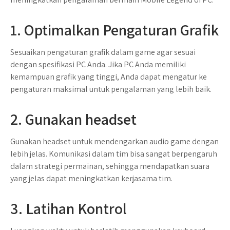
1. Optimalkan Pengaturan Grafik
Sesuaikan pengaturan grafik dalam game agar sesuai
dengan spesifikasi PC Anda. Jika PC Anda memiliki
kemampuan grafik yang tinggi, Anda dapat mengatur ke
pengaturan maksimal untuk pengalaman yang lebih baik.
2. Gunakan headset
Gunakan headset untuk mendengarkan audio game dengan
lebih jelas. Komunikasi dalam tim bisa sangat berpengaruh
dalam strategi permainan, sehingga mendapatkan suara
yang jelas dapat meningkatkan kerjasama tim.
3. Latihan Kontrol