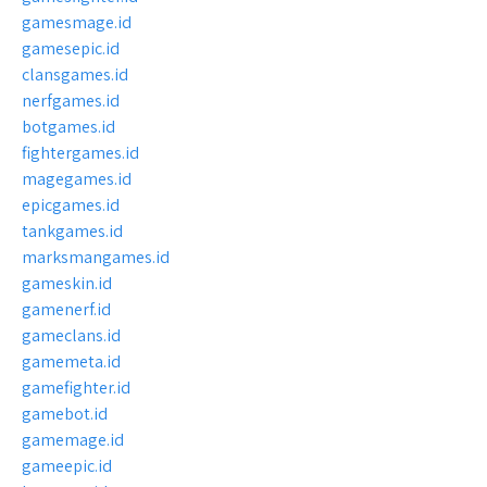
gamesmage.id
gamesepic.id
clansgames.id
nerfgames.id
botgames.id
fightergames.id
magegames.id
epicgames.id
tankgames.id
marksmangames.id
gameskin.id
gamenerf.id
gameclans.id
gamemeta.id
gamefighter.id
gamebot.id
gamemage.id
gameepic.id