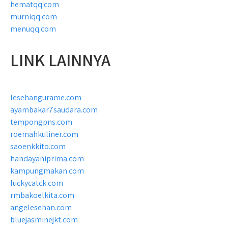
hematqq.com
murniqq.com
menuqq.com
LINK LAINNYA
lesehangurame.com
ayambakar7saudara.com
tempongpns.com
roemahkuliner.com
saoenkkito.com
handayaniprima.com
kampungmakan.com
luckycatck.com
rmbakoelkita.com
angelesehan.com
bluejasminejkt.com