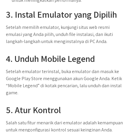
untuk meningkatkan performanya.
3. Instal Emulator yang Dipilih
Setelah memilih emulator, kunjungi situs web resmi
emulasi yang Anda pilih, unduh file instalasi, dan ikuti
langkah-langkah untuk menginstalnya di PC Anda.
4. Unduh Mobile Legend
Setelah emulator terinstal, buka emulator dan masuk ke
Google Play Store menggunakan akun Google Anda. Ketik
“Mobile Legend” di kotak pencarian, lalu unduh dan instal
game.
5. Atur Kontrol
Salah satu fitur menarik dari emulator adalah kemampuan
untuk mengonfigurasi kontrol sesuai keinginan Anda.