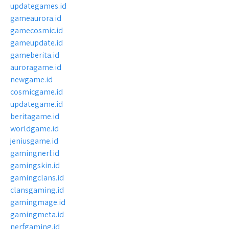
updategames.id
gameaurora.id
gamecosmic.id
gameupdate.id
gameberita.id
auroragame.id
newgame.id
cosmicgame.id
updategame.id
beritagame.id
worldgame.id
jeniusgame.id
gamingnerf.id
gamingskin.id
gamingclans.id
clansgaming.id
gamingmage.id
gamingmeta.id
nerfgaming.id