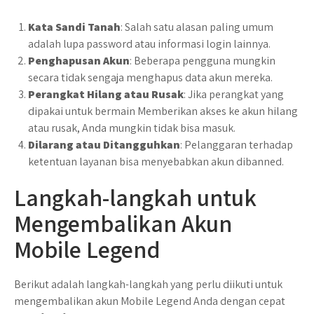
Kata Sandi Tanah
: Salah satu alasan paling umum
adalah lupa password atau informasi login lainnya.
Penghapusan Akun
: Beberapa pengguna mungkin
secara tidak sengaja menghapus data akun mereka.
Perangkat Hilang atau Rusak
: Jika perangkat yang
dipakai untuk bermain Memberikan akses ke akun hilang
atau rusak, Anda mungkin tidak bisa masuk.
Dilarang atau Ditangguhkan
: Pelanggaran terhadap
ketentuan layanan bisa menyebabkan akun dibanned.
Langkah-langkah untuk
Mengembalikan Akun
Mobile Legend
Berikut adalah langkah-langkah yang perlu diikuti untuk
mengembalikan akun Mobile Legend Anda dengan cepat