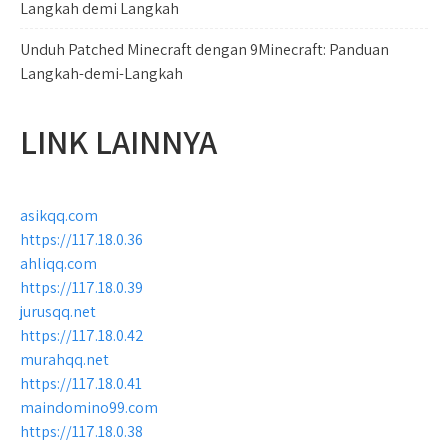
Langkah demi Langkah
Unduh Patched Minecraft dengan 9Minecraft: Panduan
Langkah-demi-Langkah
LINK LAINNYA
asikqq.com
https://117.18.0.36
ahliqq.com
https://117.18.0.39
jurusqq.net
https://117.18.0.42
murahqq.net
https://117.18.0.41
maindomino99.com
https://117.18.0.38