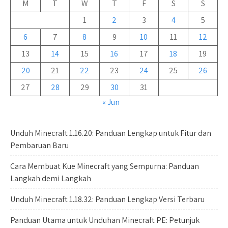
M
T
W
T
F
S
S
1
2
3
4
5
6
7
8
9
10
11
12
13
14
15
16
17
18
19
20
21
22
23
24
25
26
27
28
29
30
31
« Jun
Unduh Minecraft 1.16.20: Panduan Lengkap untuk Fitur dan
Pembaruan Baru
Cara Membuat Kue Minecraft yang Sempurna: Panduan
Langkah demi Langkah
Unduh Minecraft 1.18.32: Panduan Lengkap Versi Terbaru
Panduan Utama untuk Unduhan Minecraft PE: Petunjuk