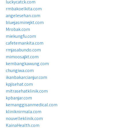
luckycatck.com
rmbakoelkita.com
angelesehan.com
bluejasminejkt.com
Mrobak.com
miekungfu.com
cafetemankita.com
rmjasabundo.com
mimoosajkt.com
kembangkawung.com
chungiwa.com
ikanbakarcianjur.com
kpjisehat.com
mitrasehatklinik.com
kpbanjar.com
kemanggisanmedical.com
kliniknirmala.com
nouvelleklinik.com
KainaHealth.com