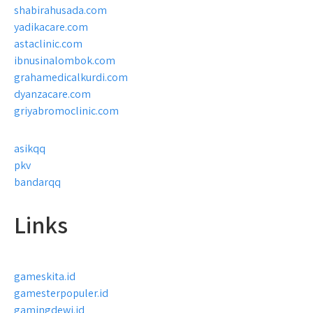
shabirahusada.com
yadikacare.com
astaclinic.com
ibnusinalombok.com
grahamedicalkurdi.com
dyanzacare.com
griyabromoclinic.com
asikqq
pkv
bandarqq
Links
gameskita.id
gamesterpopuler.id
gamingdewi.id