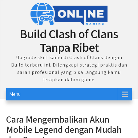
Skip
to
content
Build Clash of Clans
Tanpa Ribet
Upgrade skill kamu di Clash of Clans dengan
Build terbaru ini. Dilengkapi strategi praktis dan
saran profesional yang bisa langsung kamu
terapkan dalam game.
Menu
Cara Mengembalikan Akun
Mobile Legend dengan Mudah