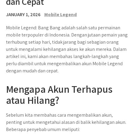
dan Cepat
JANUARY 1, 2026
Mobile Legend
Mobile Legend: Bang Bang adalah salah satu permainan
mobile terpopuler di Indonesia. Dengan jutaan pemain yang
terhubung setiap hari, tidak jarang bagi sebagian orang
untuk mengalami kehilangan akses ke akun mereka. Dalam
artikel ini, kami akan membahas langkah-langkah yang
perlu diambil untuk mengembalikan akun Mobile Legend
dengan mudah dan cepat.
Mengapa Akun Terhapus
atau Hilang?
Sebelum kita membahas cara mengembalikan akun,
penting untuk mengetahui alasan di balik kehilangan akun.
Beberapa penyebab umum meliputi: