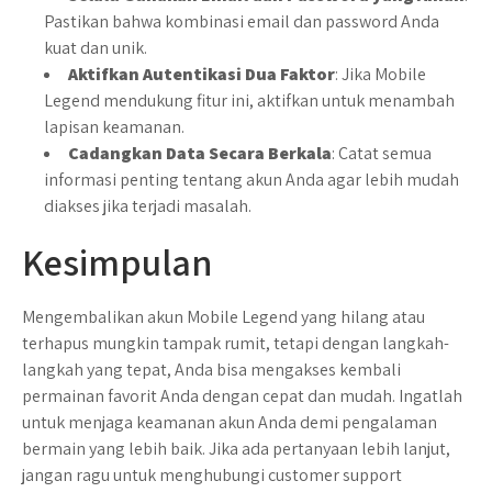
Pastikan bahwa kombinasi email dan password Anda
kuat dan unik.
Aktifkan Autentikasi Dua Faktor
: Jika Mobile
Legend mendukung fitur ini, aktifkan untuk menambah
lapisan keamanan.
Cadangkan Data Secara Berkala
: Catat semua
informasi penting tentang akun Anda agar lebih mudah
diakses jika terjadi masalah.
Kesimpulan
Mengembalikan akun Mobile Legend yang hilang atau
terhapus mungkin tampak rumit, tetapi dengan langkah-
langkah yang tepat, Anda bisa mengakses kembali
permainan favorit Anda dengan cepat dan mudah. Ingatlah
untuk menjaga keamanan akun Anda demi pengalaman
bermain yang lebih baik. Jika ada pertanyaan lebih lanjut,
jangan ragu untuk menghubungi customer support