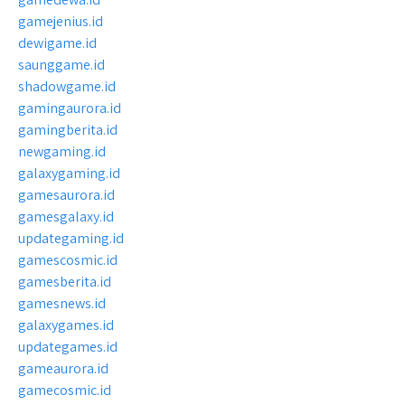
gamejenius.id
dewigame.id
saunggame.id
shadowgame.id
gamingaurora.id
gamingberita.id
newgaming.id
galaxygaming.id
gamesaurora.id
gamesgalaxy.id
updategaming.id
gamescosmic.id
gamesberita.id
gamesnews.id
galaxygames.id
updategames.id
gameaurora.id
gamecosmic.id