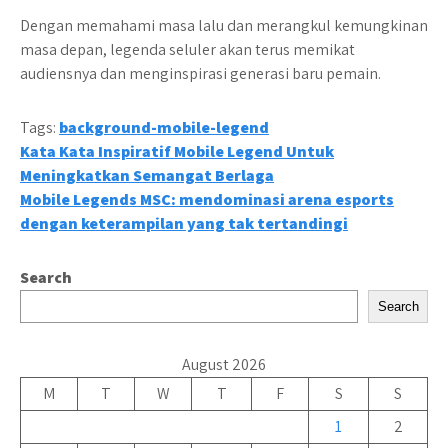
Dengan memahami masa lalu dan merangkul kemungkinan
masa depan, legenda seluler akan terus memikat
audiensnya dan menginspirasi generasi baru pemain.
Tags:
background-mobile-legend
Post
Kata Kata Inspiratif Mobile Legend Untuk
Meningkatkan Semangat Berlaga
navigation
Mobile Legends MSC: mendominasi arena esports
dengan keterampilan yang tak tertandingi
Search
Search
August 2026
M
T
W
T
F
S
S
1
2