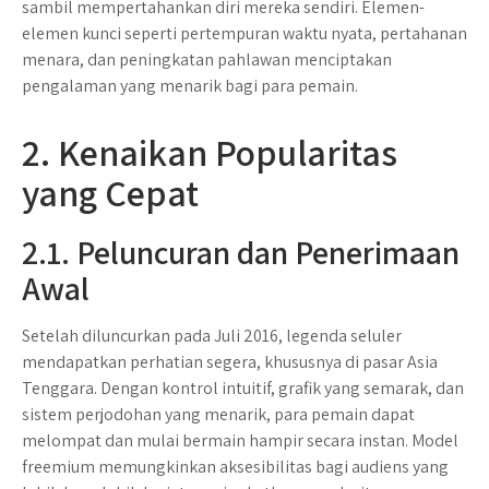
sambil mempertahankan diri mereka sendiri. Elemen-
elemen kunci seperti pertempuran waktu nyata, pertahanan
menara, dan peningkatan pahlawan menciptakan
pengalaman yang menarik bagi para pemain.
2. Kenaikan Popularitas
yang Cepat
2.1. Peluncuran dan Penerimaan
Awal
Setelah diluncurkan pada Juli 2016, legenda seluler
mendapatkan perhatian segera, khususnya di pasar Asia
Tenggara. Dengan kontrol intuitif, grafik yang semarak, dan
sistem perjodohan yang menarik, para pemain dapat
melompat dan mulai bermain hampir secara instan. Model
freemium memungkinkan aksesibilitas bagi audiens yang