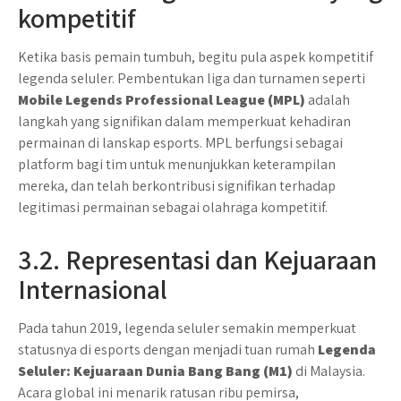
kompetitif
Ketika basis pemain tumbuh, begitu pula aspek kompetitif
legenda seluler. Pembentukan liga dan turnamen seperti
Mobile Legends Professional League (MPL)
adalah
langkah yang signifikan dalam memperkuat kehadiran
permainan di lanskap esports. MPL berfungsi sebagai
platform bagi tim untuk menunjukkan keterampilan
mereka, dan telah berkontribusi signifikan terhadap
legitimasi permainan sebagai olahraga kompetitif.
3.2. Representasi dan Kejuaraan
Internasional
Pada tahun 2019, legenda seluler semakin memperkuat
statusnya di esports dengan menjadi tuan rumah
Legenda
Seluler: Kejuaraan Dunia Bang Bang (M1)
di Malaysia.
Acara global ini menarik ratusan ribu pemirsa,