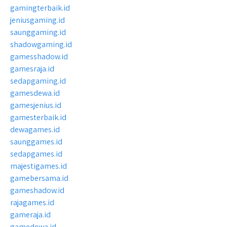
gamingterbaik.id
jeniusgaming.id
saunggaming.id
shadowgaming.id
gamesshadow.id
gamesraja.id
sedapgaming.id
gamesdewa.id
gamesjenius.id
gamesterbaik.id
dewagames.id
saunggames.id
sedapgames.id
majestigames.id
gamebersama.id
gameshadow.id
rajagames.id
gameraja.id
gamedewa.id