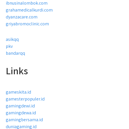
ibnusinalombok.com
grahamedicalkurdi.com
dyanzacare.com
griyabromoclinic.com
asikqq
pkv
bandarqq
Links
gameskita.id
gamesterpopuler.id
gamingdewi.id
gamingdewa.id
gamingbersama.id
duniagaming.id