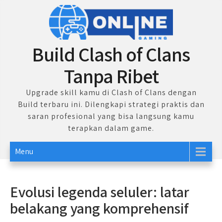
Skip
to
content
Build Clash of Clans
Tanpa Ribet
Upgrade skill kamu di Clash of Clans dengan
Build terbaru ini. Dilengkapi strategi praktis dan
saran profesional yang bisa langsung kamu
terapkan dalam game.
Menu
Evolusi legenda seluler: latar
belakang yang komprehensif