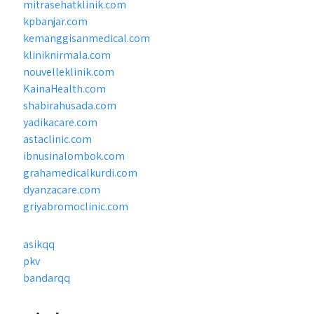
mitrasehatklinik.com
kpbanjar.com
kemanggisanmedical.com
kliniknirmala.com
nouvelleklinik.com
KainaHealth.com
shabirahusada.com
yadikacare.com
astaclinic.com
ibnusinalombok.com
grahamedicalkurdi.com
dyanzacare.com
griyabromoclinic.com
asikqq
pkv
bandarqq