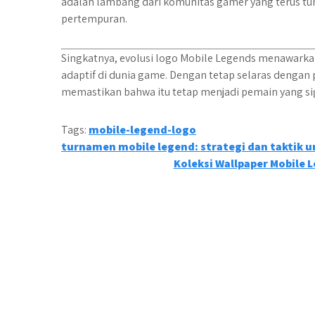
adalah lambang dari komunitas gamer yang terus tu
pertempuran.
Singkatnya, evolusi logo Mobile Legends menawark
adaptif di dunia game. Dengan tetap selaras dengan p
memastikan bahwa itu tetap menjadi pemain yang sig
Tags:
mobile-legend-logo
Post
turnamen mobile legend: strategi dan taktik u
Koleksi Wallpaper Mobile
navigation