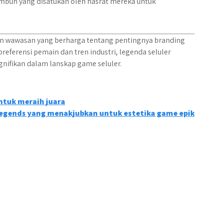
mbuh yang disatukan oleh hasrat mereka untuk
an wawasan yang berharga tentang pentingnya branding
referensi pemain dan tren industri, legenda seluler
nifikan dalam lanskap game seluler.
ntuk meraih juara
 Legends yang menakjubkan untuk estetika game epik