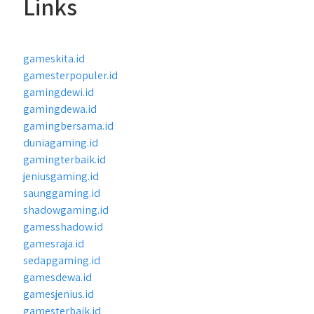
Links
gameskita.id
gamesterpopuler.id
gamingdewi.id
gamingdewa.id
gamingbersama.id
duniagaming.id
gamingterbaik.id
jeniusgaming.id
saunggaming.id
shadowgaming.id
gamesshadow.id
gamesraja.id
sedapgaming.id
gamesdewa.id
gamesjenius.id
gamesterbaik.id