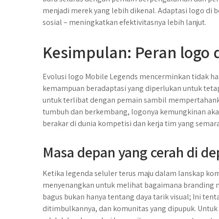
menjadi merek yang lebih dikenal. Adaptasi logo di
sosial – meningkatkan efektivitasnya lebih lanjut.
Kesimpulan: Peran logo
Evolusi logo Mobile Legends mencerminkan tidak han
kemampuan beradaptasi yang diperlukan untuk tetap
untuk terlibat dengan pemain sambil mempertahankan
tumbuh dan berkembang, logonya kemungkinan akan be
berakar di dunia kompetisi dan kerja tim yang semar
Masa depan yang cerah di d
Ketika legenda seluler terus maju dalam lanskap ko
menyenangkan untuk melihat bagaimana branding me
bagus bukan hanya tentang daya tarik visual; Ini ten
ditimbulkannya, dan komunitas yang dipupuk. Untuk l