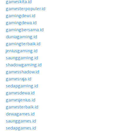
gameskita.id
gamesterpopuler.id
gamingdewi.id
gamingdewa.id
gamingbersama.id
duniagaming.id
gamingterbaik.id
jeniusgaming.id
saunggaming.id
shadowgaming.id
gamesshadow.id
gamesraja.id
sedapgaming.id
gamesdewa.id
gamesjenius.id
gamesterbaik.id
dewagames.id
saunggames.id
sedapgames.id