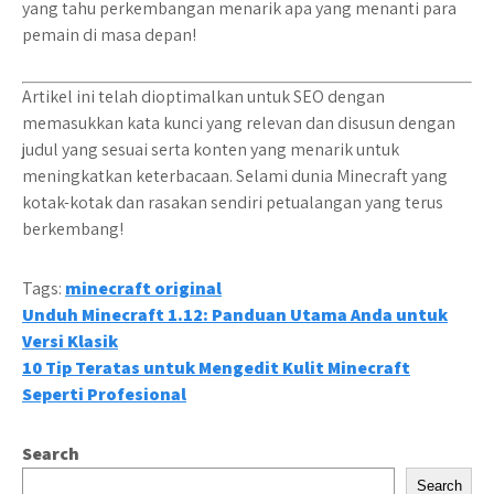
yang tahu perkembangan menarik apa yang menanti para
pemain di masa depan!
Artikel ini telah dioptimalkan untuk SEO dengan
memasukkan kata kunci yang relevan dan disusun dengan
judul yang sesuai serta konten yang menarik untuk
meningkatkan keterbacaan. Selami dunia Minecraft yang
kotak-kotak dan rasakan sendiri petualangan yang terus
berkembang!
Tags:
minecraft original
Post
Unduh Minecraft 1.12: Panduan Utama Anda untuk
Versi Klasik
navigation
10 Tip Teratas untuk Mengedit Kulit Minecraft
Seperti Profesional
Search
Search