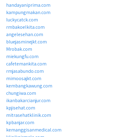
handayaniprima.com
kampungmakan.com
luckycatck.com
rmbakoelkita.com
angelesehan.com
bluejasminejkt.com
Mrobak.com
miekungfu.com
cafetemankita.com
rmjasabundo.com
mimoosajkt.com
kembangkawung.com
chungiwa.com
ikanbakarcianjur.com
kpjisehat.com
mitrasehatklinik.com
kpbanjar.com
kemanggisanmedical.com