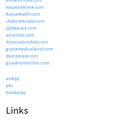
kliniknirmala.com
nouvelleklinik.com
KainaHealth.com
shabirahusada.com
yadikacare.com
astaclinic.com
ibnusinalombok.com
grahamedicalkurdi.com
dyanzacare.com
griyabromoclinic.com
asikqq
pkv
bandarqq
Links