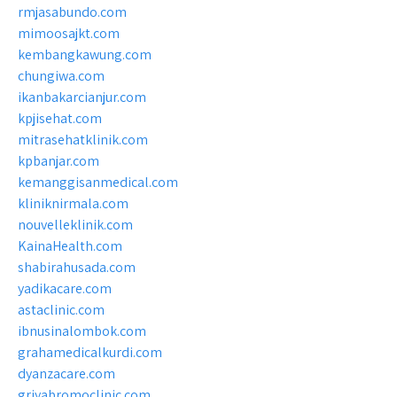
rmjasabundo.com
mimoosajkt.com
kembangkawung.com
chungiwa.com
ikanbakarcianjur.com
kpjisehat.com
mitrasehatklinik.com
kpbanjar.com
kemanggisanmedical.com
kliniknirmala.com
nouvelleklinik.com
KainaHealth.com
shabirahusada.com
yadikacare.com
astaclinic.com
ibnusinalombok.com
grahamedicalkurdi.com
dyanzacare.com
griyabromoclinic.com