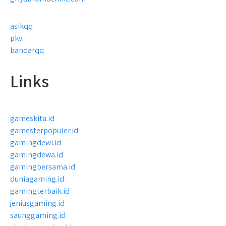
asikqq
pkv
bandarqq
Links
gameskita.id
gamesterpopuler.id
gamingdewi.id
gamingdewa.id
gamingbersama.id
duniagaming.id
gamingterbaik.id
jeniusgaming.id
saunggaming.id