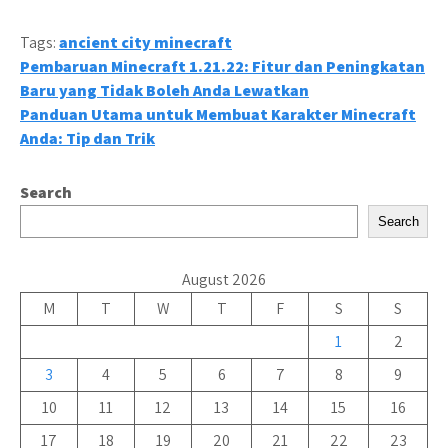
Tags:
ancient city minecraft
Post
Pembaruan Minecraft 1.21.22: Fitur dan Peningkatan
Baru yang Tidak Boleh Anda Lewatkan
navigation
Panduan Utama untuk Membuat Karakter Minecraft
Anda: Tip dan Trik
Search
Search
August 2026
M
T
W
T
F
S
S
1
2
3
4
5
6
7
8
9
10
11
12
13
14
15
16
17
18
19
20
21
22
23