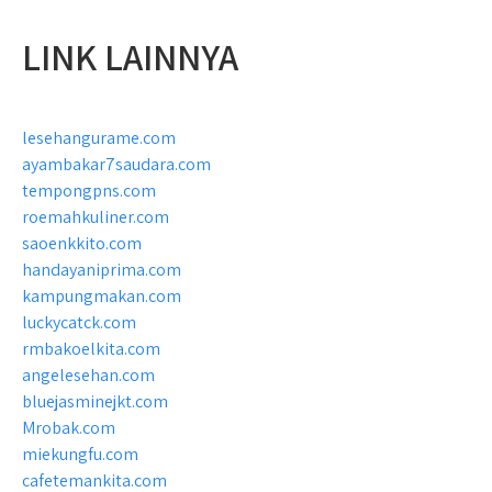
LINK LAINNYA
lesehangurame.com
ayambakar7saudara.com
tempongpns.com
roemahkuliner.com
saoenkkito.com
handayaniprima.com
kampungmakan.com
luckycatck.com
rmbakoelkita.com
angelesehan.com
bluejasminejkt.com
Mrobak.com
miekungfu.com
cafetemankita.com