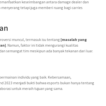
memanfaatkan keseimbangan antara damage dealer dan
 menyerang tetapi juga memberi ruang bagi carries
gan
roversi muncul, termasuk isu tentang
[masalah yang
ran]
. Namun, faktor ini tidak mengurangi kualitas
 dan semangat tim meskipun ada banyak tekanan dari luar.
 permainan individu yang baik. Kebersamaan,
end 2023 menjadi bukti bahwa esports bukan hanya tentang
laborasi untuk meraih tujuan yang sama.