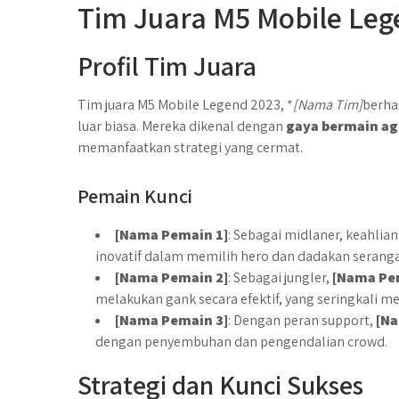
Tim Juara M5 Mobile Leg
Profil Tim Juara
Tim juara M5 Mobile Legend 2023, *
[Nama Tim]
berha
luar biasa. Mereka dikenal dengan
gaya bermain agr
memanfaatkan strategi yang cermat.
Pemain Kunci
[Nama Pemain 1]
: Sebagai midlaner, keahlian
inovatif dalam memilih hero dan dadakan serang
[Nama Pemain 2]
: Sebagai jungler,
[Nama Pe
melakukan gank secara efektif, yang seringkali me
[Nama Pemain 3]
: Dengan peran support,
[Na
dengan penyembuhan dan pengendalian crowd.
Strategi dan Kunci Sukses