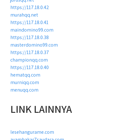
https://117.18.0.42
murahqq.net
https://117.18.0.41
maindomino99.com
https://117.18.0.38
masterdomino99.com
https://117.18.0.37
championqq.com
https://117.18.0.40
hematqq.com
murniqq.com
menuqq.com
LINK LAINNYA
lesehangurame.com
ayambakar7saudara.com