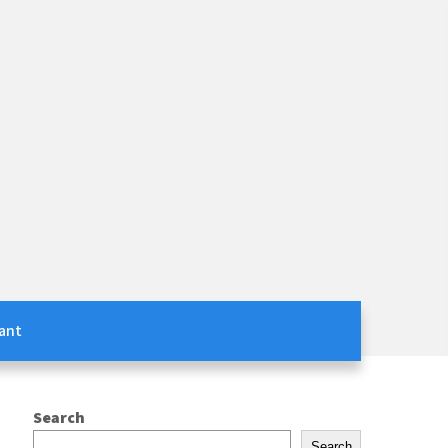
ant
Search
Search