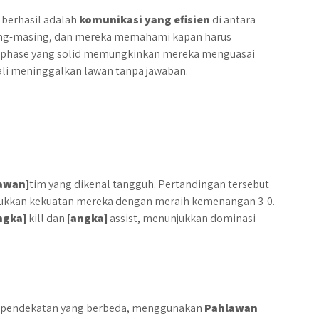
berhasil adalah
komunikasi yang efisien
di antara
sing-masing, dan mereka memahami kapan harus
g phase yang solid memungkinkan mereka menguasai
kali meninggalkan lawan tanpa jawaban.
awan]
tim yang dikenal tangguh. Pertandingan tersebut
kkan kekuatan mereka dengan meraih kemenangan 3-0.
ngka]
kill dan
[angka]
assist, menunjukkan dominasi
pendekatan yang berbeda, menggunakan
Pahlawan