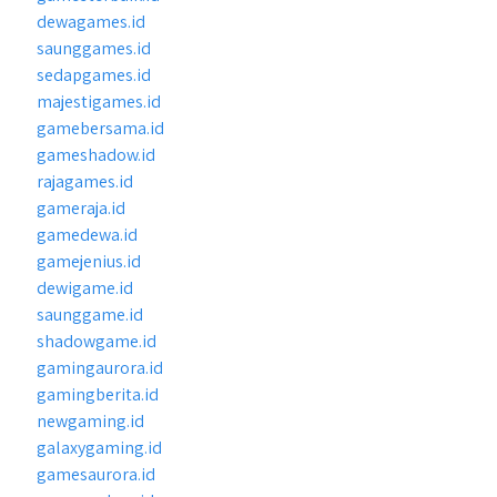
dewagames.id
saunggames.id
sedapgames.id
majestigames.id
gamebersama.id
gameshadow.id
rajagames.id
gameraja.id
gamedewa.id
gamejenius.id
dewigame.id
saunggame.id
shadowgame.id
gamingaurora.id
gamingberita.id
newgaming.id
galaxygaming.id
gamesaurora.id