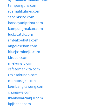
tempongpns.com
roemahkuliner.com
saoenkkito.com
handayaniprima.com
kampungmakan.com
luckycatck.com
rmbakoelkita.com
angelesehan.com
bluejasminejkt.com
Mrobak.com
miekungfu.com
cafetemankita.com
rmjasabundo.com
mimoosajkt.com
kembangkawung.com
chungiwa.com
ikanbakarcianjur.com
kpjisehat.com