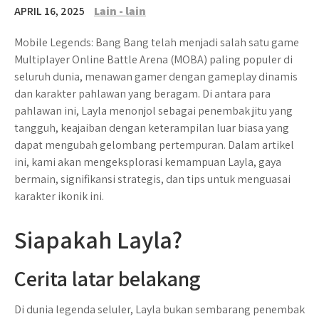
APRIL 16, 2025
Lain - lain
Mobile Legends: Bang Bang telah menjadi salah satu game
Multiplayer Online Battle Arena (MOBA) paling populer di
seluruh dunia, menawan gamer dengan gameplay dinamis
dan karakter pahlawan yang beragam. Di antara para
pahlawan ini, Layla menonjol sebagai penembak jitu yang
tangguh, keajaiban dengan keterampilan luar biasa yang
dapat mengubah gelombang pertempuran. Dalam artikel
ini, kami akan mengeksplorasi kemampuan Layla, gaya
bermain, signifikansi strategis, dan tips untuk menguasai
karakter ikonik ini.
Siapakah Layla?
Cerita latar belakang
Di dunia legenda seluler, Layla bukan sembarang penembak