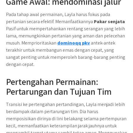
Game Awal: mendominasi jalur
Pada tahap awal permainan, Layla harus fokus pada
pertanian secara efektif. Memanfaatkannya
Pakar senjata
Pasif untuk mempertahankan rentang serangan yang lebih
lama, memungkinkan pertanian yang aman dan pelecehan
musuh. Memprioritaskan
dominoqq pkv
antek-antek
terakhir untuk membangun emas dengan cepat, yang
sangat penting untuk memperoleh barang-barang penting
dengan cepat.
Pertengahan Permainan:
Pertarungan dan Tujuan Tim
Transisi ke pertengahan pertandingan, Layla menjadi lebih
berdampak dalam pertarungan tim. Dia harus
memposisikan dirinya di lini belakang selama pertempuran
kecil, memanfaatkan keterampilan jarak jauhnya untuk
mengambil target utama sambil tetap aman. Menggunakan