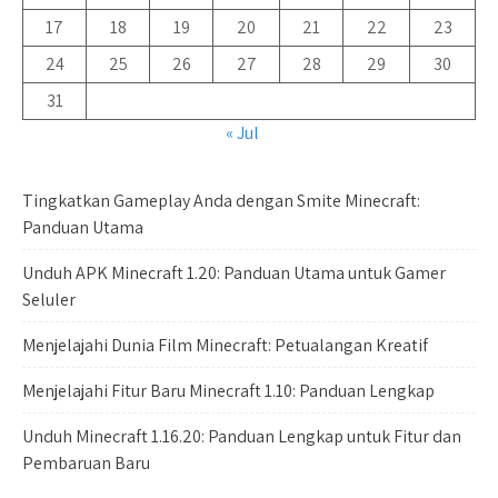
17
18
19
20
21
22
23
24
25
26
27
28
29
30
31
« Jul
Tingkatkan Gameplay Anda dengan Smite Minecraft:
Panduan Utama
Unduh APK Minecraft 1.20: Panduan Utama untuk Gamer
Seluler
Menjelajahi Dunia Film Minecraft: Petualangan Kreatif
Menjelajahi Fitur Baru Minecraft 1.10: Panduan Lengkap
Unduh Minecraft 1.16.20: Panduan Lengkap untuk Fitur dan
Pembaruan Baru