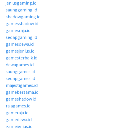
jeniusgaming.id
saunggaming.id
shadowgaming.id
gamesshadow.id
gamesraja.id
sedapgaming.id
gamesdewa.id
gamesjenius.id
gamesterbaik.id
dewagames.id
saunggames.id
sedapgames.id
majestigames.id
gamebersama.id
gameshadow.id
rajagames.id
gameraja.id
gamedewa.id
gamejenius.id