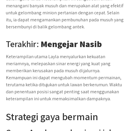
menangani banyak musuh dan merupakan alat yang efektif
untuk gelombang minion pertanian dengan cepat. Selain
itu, ia dapat mengamankan pembunuhan pada musuh yang
bersembunyi di balik gelombang antek.
Terakhir:
Mengejar Nasib
Keterampilan utama Layla menyalurkan kekuatan
meriamnya, melepaskan sinar energi yang kuat yang
memberikan kerusakan pada musuh di jalurnya.
Kemampuan ini dapat mengubah momentum permainan,
terutama ketika ditujukan untuk lawan berkerumun. Waktu
dan penentuan posisi sangat penting saat menggunakan
keterampilan ini untuk memaksimalkan dampaknya.
Strategi gaya bermain