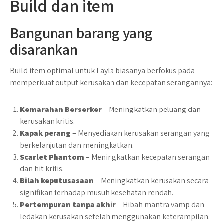
Build dan item
Bangunan barang yang
disarankan
Build item optimal untuk Layla biasanya berfokus pada
memperkuat output kerusakan dan kecepatan serangannya:
Kemarahan Berserker
– Meningkatkan peluang dan
kerusakan kritis.
Kapak perang
– Menyediakan kerusakan serangan yang
berkelanjutan dan meningkatkan.
Scarlet Phantom
– Meningkatkan kecepatan serangan
dan hit kritis.
Bilah keputusasaan
– Meningkatkan kerusakan secara
signifikan terhadap musuh kesehatan rendah.
Pertempuran tanpa akhir
– Hibah mantra vamp dan
ledakan kerusakan setelah menggunakan keterampilan.