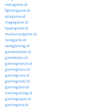
metagame.id
fightergame.id
epicgame.id
magegame.id
hypergame.id
marksmangame.id
tankgame.id
tankgaming.id
gamestanker.id
gamekidos.id
gamingmesin.id
gaminghero.id
gamingcore.id
gamingindo.id
gamingdiva.id
mesingaming.id
gamingsuper.id
gamingviva.id