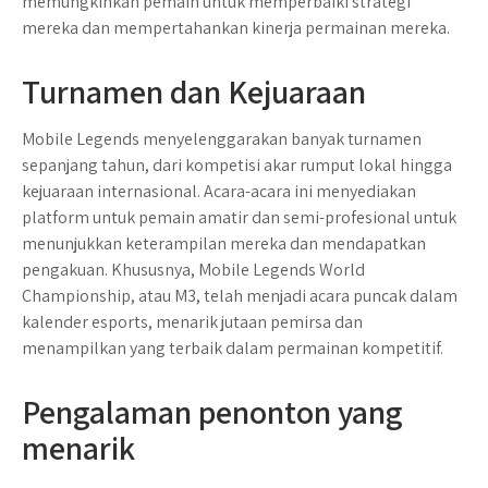
memungkinkan pemain untuk memperbaiki strategi
mereka dan mempertahankan kinerja permainan mereka.
Turnamen dan Kejuaraan
Mobile Legends menyelenggarakan banyak turnamen
sepanjang tahun, dari kompetisi akar rumput lokal hingga
kejuaraan internasional. Acara-acara ini menyediakan
platform untuk pemain amatir dan semi-profesional untuk
menunjukkan keterampilan mereka dan mendapatkan
pengakuan. Khususnya, Mobile Legends World
Championship, atau M3, telah menjadi acara puncak dalam
kalender esports, menarik jutaan pemirsa dan
menampilkan yang terbaik dalam permainan kompetitif.
Pengalaman penonton yang
menarik