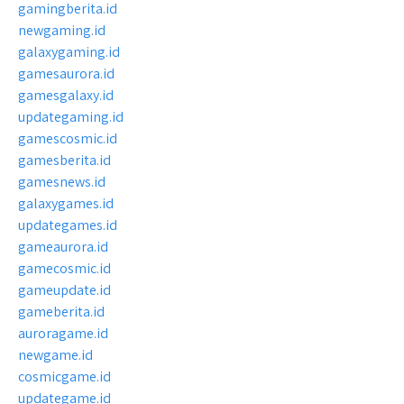
gamingberita.id
newgaming.id
galaxygaming.id
gamesaurora.id
gamesgalaxy.id
updategaming.id
gamescosmic.id
gamesberita.id
gamesnews.id
galaxygames.id
updategames.id
gameaurora.id
gamecosmic.id
gameupdate.id
gameberita.id
auroragame.id
newgame.id
cosmicgame.id
updategame.id