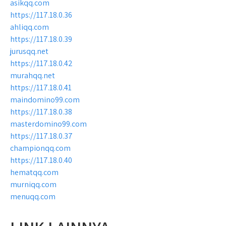
asikqq.com
https://117.18.0.36
ahliqq.com
https://117.18.0.39
jurusqq.net
https://117.18.0.42
murahqq.net
https://117.18.0.41
maindomino99.com
https://117.18.0.38
masterdomino99.com
https://117.18.0.37
championqq.com
https://117.18.0.40
hematqq.com
murniqq.com
menuqq.com