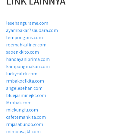
LINK LAINNYA
lesehangurame.com
ayambakar7saudara.com
tempongpns.com
roemahkuliner.com
saoenkkito.com
handayaniprima.com
kampungmakan.com
luckycatck.com
rmbakoelkita.com
angelesehan.com
bluejasminejkt.com
Mrobak.com
miekungfu.com
cafetemankita.com
rmjasabundo.com
mimoosajkt.com