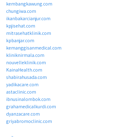
kembangkawung.com
chungiwa.com
ikanbakarcianjur.com
kpjisehat.com
mitrasehatklinik.com
kpbanjar.com
kemanggisanmedical.com
kliniknirmala.com
nouvelleklinik.com
KainaHealth.com
shabirahusada.com
yadikacare.com
astaclinic.com
ibnusinalombok.com
grahamedicalkurdi.com
dyanzacare.com
griyabromoclinic.com