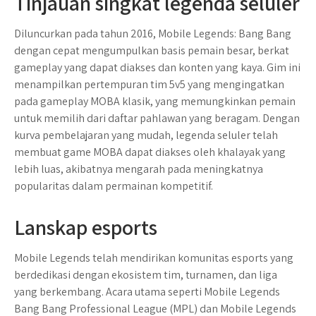
Tinjauan singkat legenda seluler
Diluncurkan pada tahun 2016, Mobile Legends: Bang Bang
dengan cepat mengumpulkan basis pemain besar, berkat
gameplay yang dapat diakses dan konten yang kaya. Gim ini
menampilkan pertempuran tim 5v5 yang mengingatkan
pada gameplay MOBA klasik, yang memungkinkan pemain
untuk memilih dari daftar pahlawan yang beragam. Dengan
kurva pembelajaran yang mudah, legenda seluler telah
membuat game MOBA dapat diakses oleh khalayak yang
lebih luas, akibatnya mengarah pada meningkatnya
popularitas dalam permainan kompetitif.
Lanskap esports
Mobile Legends telah mendirikan komunitas esports yang
berdedikasi dengan ekosistem tim, turnamen, dan liga
yang berkembang. Acara utama seperti Mobile Legends
Bang Bang Professional League (MPL) dan Mobile Legends