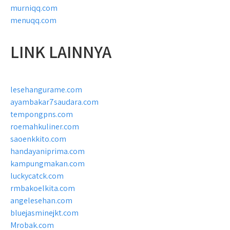
murniqq.com
menuqq.com
LINK LAINNYA
lesehangurame.com
ayambakar7saudara.com
tempongpns.com
roemahkuliner.com
saoenkkito.com
handayaniprima.com
kampungmakan.com
luckycatck.com
rmbakoelkita.com
angelesehan.com
bluejasminejkt.com
Mrobak.com