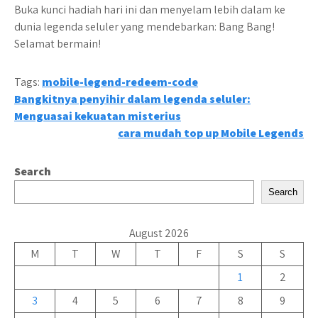
Buka kunci hadiah hari ini dan menyelam lebih dalam ke
dunia legenda seluler yang mendebarkan: Bang Bang!
Selamat bermain!
Tags:
mobile-legend-redeem-code
Post
Bangkitnya penyihir dalam legenda seluler:
Menguasai kekuatan misterius
navigation
cara mudah top up Mobile Legends
Search
Search
August 2026
M
T
W
T
F
S
S
1
2
3
4
5
6
7
8
9