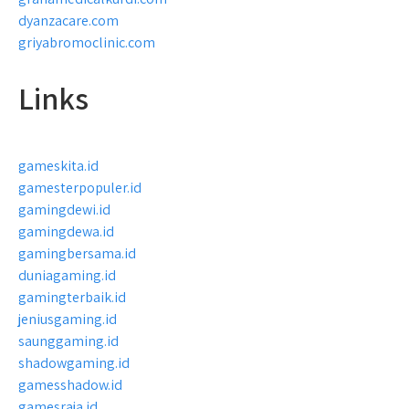
dyanzacare.com
griyabromoclinic.com
Links
gameskita.id
gamesterpopuler.id
gamingdewi.id
gamingdewa.id
gamingbersama.id
duniagaming.id
gamingterbaik.id
jeniusgaming.id
saunggaming.id
shadowgaming.id
gamesshadow.id
gamesraja.id