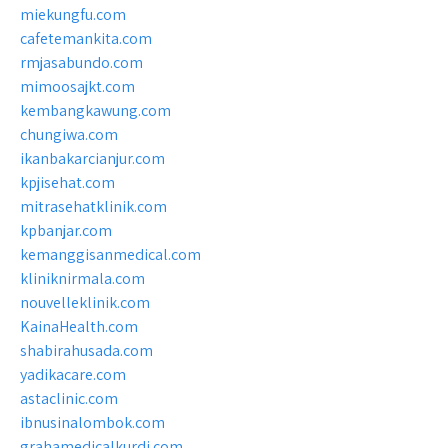
miekungfu.com
cafetemankita.com
rmjasabundo.com
mimoosajkt.com
kembangkawung.com
chungiwa.com
ikanbakarcianjur.com
kpjisehat.com
mitrasehatklinik.com
kpbanjar.com
kemanggisanmedical.com
kliniknirmala.com
nouvelleklinik.com
KainaHealth.com
shabirahusada.com
yadikacare.com
astaclinic.com
ibnusinalombok.com
grahamedicalkurdi.com