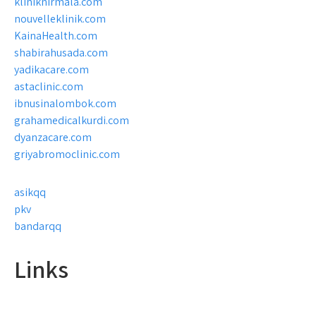
kliniknirmala.com
nouvelleklinik.com
KainaHealth.com
shabirahusada.com
yadikacare.com
astaclinic.com
ibnusinalombok.com
grahamedicalkurdi.com
dyanzacare.com
griyabromoclinic.com
asikqq
pkv
bandarqq
Links