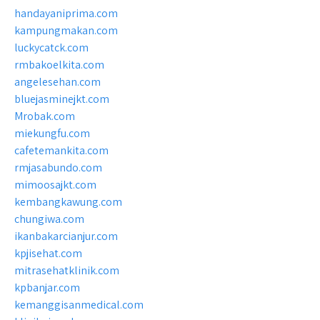
handayaniprima.com
kampungmakan.com
luckycatck.com
rmbakoelkita.com
angelesehan.com
bluejasminejkt.com
Mrobak.com
miekungfu.com
cafetemankita.com
rmjasabundo.com
mimoosajkt.com
kembangkawung.com
chungiwa.com
ikanbakarcianjur.com
kpjisehat.com
mitrasehatklinik.com
kpbanjar.com
kemanggisanmedical.com