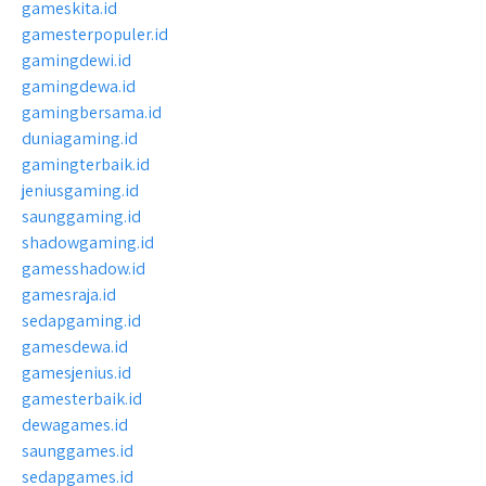
gameskita.id
gamesterpopuler.id
gamingdewi.id
gamingdewa.id
gamingbersama.id
duniagaming.id
gamingterbaik.id
jeniusgaming.id
saunggaming.id
shadowgaming.id
gamesshadow.id
gamesraja.id
sedapgaming.id
gamesdewa.id
gamesjenius.id
gamesterbaik.id
dewagames.id
saunggames.id
sedapgames.id