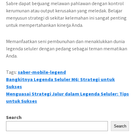
Sabre dapat berjuang melawan pahlawan dengan kontrol
kerumunan atau output kerusakan yang meledak. Belajar
menyusun strategi di sekitar kelemahan ini sangat penting
untuk mempertahankan kinerja Anda.
Memanfaatkan seni pembunuhan dan menaklukkan dunia
legenda seluler dengan pedang sebagai teman mematikan
Anda.
Tags:
saber-mobile-legend
Post
Bangkitnya Legenda Seluler M6: Strategi untuk
Sukses
navigation
Menguasai Strategi Jalur dalam Legenda Seluler: Tips
untuk Sukses
Search
Search