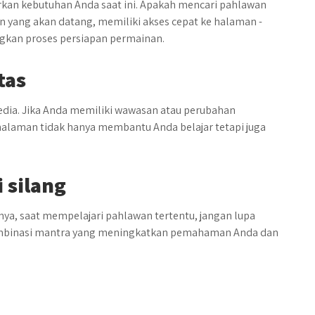
rkan kebutuhan Anda saat ini. Apakah mencari pahlawan
yang akan datang, memiliki akses cepat ke halaman -
kan proses persiapan permainan.
tas
edia. Jika Anda memiliki wawasan atau perubahan
alaman tidak hanya membantu Anda belajar tetapi juga
 silang
alnya, saat mempelajari pahlawan tertentu, jangan lupa
ombinasi mantra yang meningkatkan pemahaman Anda dan