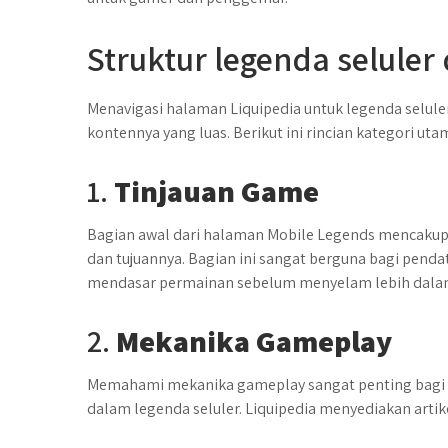
Struktur legenda seluler 
Menavigasi halaman Liquipedia untuk legenda selule
kontennya yang luas. Berikut ini rincian kategori uta
1.
Tinjauan Game
Bagian awal dari halaman Mobile Legends mencakup 
dan tujuannya. Bagian ini sangat berguna bagi pen
mendasar permainan sebelum menyelam lebih dalam
2.
Mekanika Gameplay
Memahami mekanika gameplay sangat penting bagi 
dalam legenda seluler. Liquipedia menyediakan arti