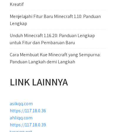
Kreatif
Menjelajahi Fitur Baru Minecraft 1.10: Panduan
Lengkap
Unduh Minecraft 1.16.20: Panduan Lengkap
untuk Fitur dan Pembaruan Baru
Cara Membuat Kue Minecraft yang Sempurna:
Panduan Langkah demi Langkah
LINK LAINNYA
asikqq.com
https://117.18.0.36
ahliqq.com
https://117.18.0.39
jurusqq.net