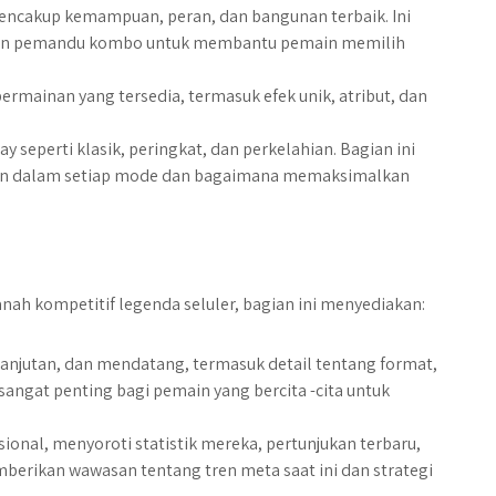
g mencakup kemampuan, peran, dan bangunan terbaik. Ini
, dan pemandu kombo untuk membantu pemain memilih
ermainan yang tersedia, termasuk efek unik, atribut, dan
 seperti klasik, peringkat, dan perkelahian. Bagian ini
ain dalam setiap mode dan bagaimana memaksimalkan
nah kompetitif legenda seluler, bagian ini menyediakan:
lanjutan, dan mendatang, termasuk detail tentang format,
 sangat penting bagi pemain yang bercita -cita untuk
sional, menyoroti statistik mereka, pertunjukan terbaru,
berikan wawasan tentang tren meta saat ini dan strategi