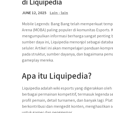
di Liquipedia
JUNE 12, 2025
Lain - lain
Mobile Legends: Bang Bang telah memperkuat tempat
Arena (MOBA) paling populer di komunitas Esports. 
mengumpulkan informasi berharga sangat penting ba
sumber daya ini, Liquipedia menonjol sebagai data
seluler. Artikel ini akan mempelajari panduan kompre
pada struktur, sumber dayanya, dan bagaimana pe
gameplay mereka.
Apa itu Liquipedia?
Liquipedia adalah wiki esports yang digerakkan ole
berbagai permainan kompetitif, termasuk legenda selul
profil pemain, detail turnamen, dan banyak lagi. Pla
berkontribusi dan mengedit konten, menghasilkan s
untuk gamer dan penggemar.