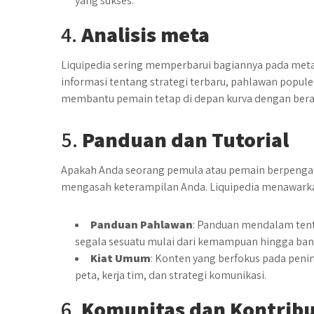
yang sukses.
4.
Analisis meta
Liquipedia sering memperbarui bagiannya pada meta
informasi tentang strategi terbaru, pahlawan popule
membantu pemain tetap di depan kurva dengan bera
5.
Panduan dan Tutorial
Apakah Anda seorang pemula atau pemain berpengal
mengasah keterampilan Anda. Liquipedia menawark
Panduan Pahlawan
: Panduan mendalam ten
segala sesuatu mulai dari kemampuan hingga bang
Kiat Umum
: Konten yang berfokus pada peni
peta, kerja tim, dan strategi komunikasi.
6.
Komunitas dan Kontribu