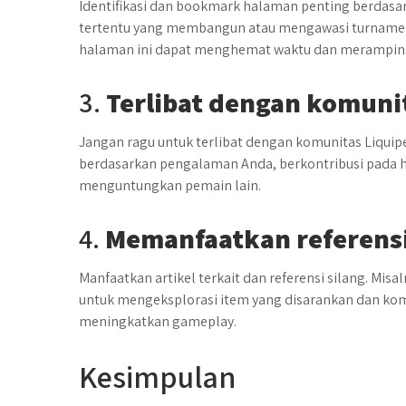
Identifikasi dan bookmark halaman penting berdasa
tertentu yang membangun atau mengawasi turnamen 
halaman ini dapat menghemat waktu dan meramping
3.
Terlibat dengan komuni
Jangan ragu untuk terlibat dengan komunitas Liquip
berdasarkan pengalaman Anda, berkontribusi pada h
menguntungkan pemain lain.
4.
Memanfaatkan referensi
Manfaatkan artikel terkait dan referensi silang. Mis
untuk mengeksplorasi item yang disarankan dan k
meningkatkan gameplay.
Kesimpulan