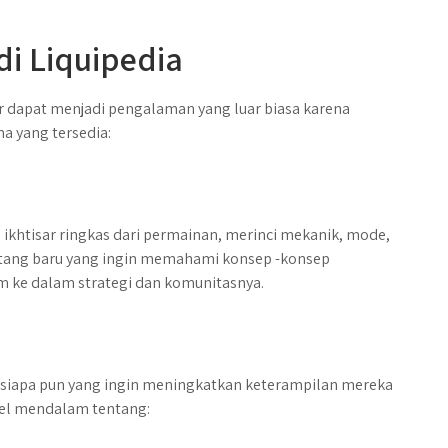
di Liquipedia
r dapat menjadi pengalaman yang luar biasa karena
ma yang tersedia:
ikhtisar ringkas dari permainan, merinci mekanik, mode,
datang baru yang ingin memahami konsep -konsep
 ke dalam strategi dan komunitasnya.
siapa pun yang ingin meningkatkan keterampilan mereka
kel mendalam tentang: