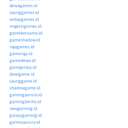
dewagames.id
saunggames.id
sedapgames.id
majestigames.id
gamebersama.id
gameshadow.id
rajagames.id
gameraja.id
gamedewa.id
gamejenius.id
dewigame.id
saunggame.id
shadowgame.id
gamingaurora.id
gamingberita.id
newgaming.id
galaxygaming.id
gamesaurora.id