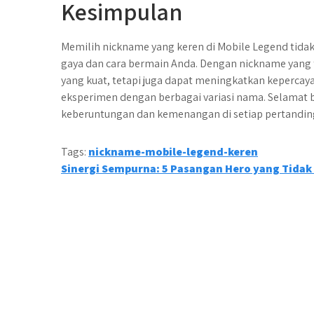
Kesimpulan
Memilih nickname yang keren di Mobile Legend tidak
gaya dan cara bermain Anda. Dengan nickname yang
yang kuat, tetapi juga dapat meningkatkan kepercaya
eksperimen dengan berbagai variasi nama. Selama
keberuntungan dan kemenangan di setiap pertandin
Tags:
nickname-mobile-legend-keren
Post
Sinergi Sempurna: 5 Pasangan Hero yang Tidak 
navigation