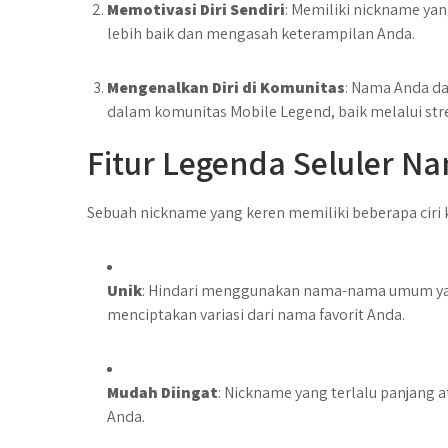
Memotivasi Diri Sendiri
: Memiliki nickname y
lebih baik dan mengasah keterampilan Anda.
Mengenalkan Diri di Komunitas
: Nama Anda da
dalam komunitas Mobile Legend, baik melalui str
Fitur Legenda Seluler N
Sebuah nickname yang keren memiliki beberapa ciri k
Unik
: Hindari menggunakan nama-nama umum yan
menciptakan variasi dari nama favorit Anda.
Mudah Diingat
: Nickname yang terlalu panjang 
Anda.