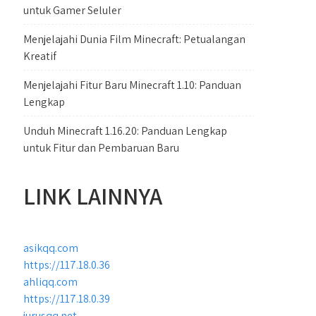
untuk Gamer Seluler
Menjelajahi Dunia Film Minecraft: Petualangan
Kreatif
Menjelajahi Fitur Baru Minecraft 1.10: Panduan
Lengkap
Unduh Minecraft 1.16.20: Panduan Lengkap
untuk Fitur dan Pembaruan Baru
LINK LAINNYA
asikqq.com
https://117.18.0.36
ahliqq.com
https://117.18.0.39
jurusqq.net