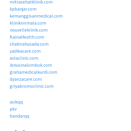
mitrasehatklinik.com
kpbanjar.com
kemanggisanmedical.com
kliniknirmala.com
nouvelleklinik.com
KainaHealth.com
shabirahusada.com
yadikacare.com
astaclinic.com
ibnusinalombok.com
grahamedicalkurdi.com
dyanzacare.com
griyabromoclinic.com
asikqq
pkv
bandarqq