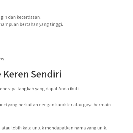
gin dan kecerdasan.
ampuan bertahan yang tinggi.
hy.
Keren Sendiri
eberapa langkah yang dapat Anda ikuti:
unci yang berkaitan dengan karakter atau gaya bermain
atau lebih kata untuk mendapatkan nama yang unik.