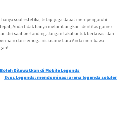
 hanya soal estetika, tetapi juga dapat mempengaruhi
 tepat, Anda tidak hanya melambangkan identitas gamer
an diri saat bertanding. Jangan takut untuk berkreasi dan
t bermain dan semoga nickname baru Anda membawa
gan!
Boleh Dilewatkan di Mobile Legends
Evos Legends: mendominasi arena legenda seluler