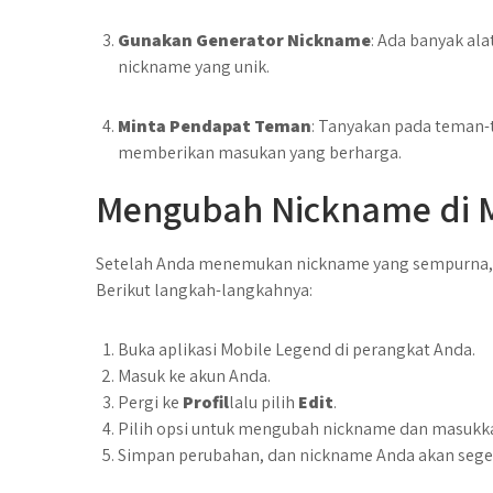
Gunakan Generator Nickname
: Ada banyak al
nickname yang unik.
Minta Pendapat Teman
: Tanyakan pada teman-
memberikan masukan yang berharga.
Mengubah Nickname di M
Setelah Anda menemukan nickname yang sempurna, 
Berikut langkah-langkahnya:
Buka aplikasi Mobile Legend di perangkat Anda.
Masuk ke akun Anda.
Pergi ke
Profil
lalu pilih
Edit
.
Pilih opsi untuk mengubah nickname dan masukka
Simpan perubahan, dan nickname Anda akan seger