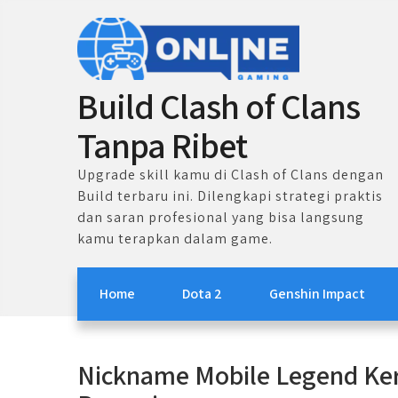
Skip
to
content
Build Clash of Clans
Tanpa Ribet
Upgrade skill kamu di Clash of Clans dengan
Build terbaru ini. Dilengkapi strategi praktis
dan saran profesional yang bisa langsung
kamu terapkan dalam game.
Home
Dota 2
Genshin Impact
Nickname Mobile Legend Ke