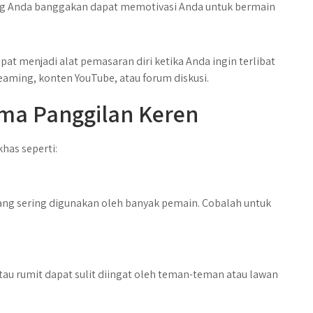
ang Anda banggakan dapat memotivasi Anda untuk bermain
pat menjadi alat pemasaran diri ketika Anda ingin terlibat
eaming, konten YouTube, atau forum diskusi.
ama Panggilan Keren
has seperti:
g sering digunakan oleh banyak pemain. Cobalah untuk
atau rumit dapat sulit diingat oleh teman-teman atau lawan