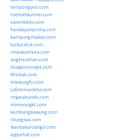
tempongpns.com
roemahkuliner.com
saoenkkito.com
handayaniprima.com
kampungmakan.com
luckycatck.com
rmbakoelkita.com
angelesehan.com
bluejasminejkt.com
Mrobak.com
miekungfu.com
cafetemankita.com
rmjasabundo.com
mimoosajkt.com
kembangkawung.com
chungiwa.com
ikanbakarcianjur.com
kpjisehat.com