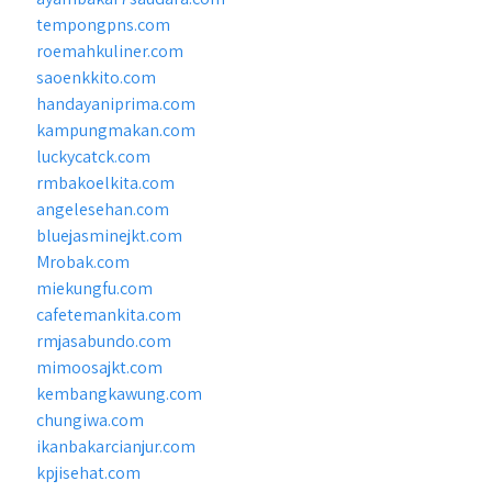
tempongpns.com
roemahkuliner.com
saoenkkito.com
handayaniprima.com
kampungmakan.com
luckycatck.com
rmbakoelkita.com
angelesehan.com
bluejasminejkt.com
Mrobak.com
miekungfu.com
cafetemankita.com
rmjasabundo.com
mimoosajkt.com
kembangkawung.com
chungiwa.com
ikanbakarcianjur.com
kpjisehat.com