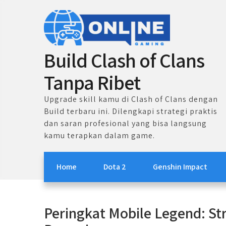
Skip
to
content
Build Clash of Clans
Tanpa Ribet
Upgrade skill kamu di Clash of Clans dengan
Build terbaru ini. Dilengkapi strategi praktis
dan saran profesional yang bisa langsung
kamu terapkan dalam game.
Home
Dota 2
Genshin Impact
Peringkat Mobile Legend: St