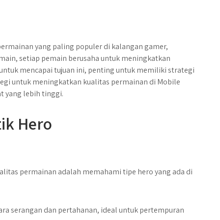
permainan yang paling populer di kalangan gamer,
pemain, setiap pemain berusaha untuk meningkatkan
ntuk mencapai tujuan ini, penting untuk memiliki strategi
tegi untuk meningkatkan kualitas permainan di Mobile
yang lebih tinggi.
ik Hero
alitas permainan adalah memahami tipe hero yang ada di
tara serangan dan pertahanan, ideal untuk pertempuran