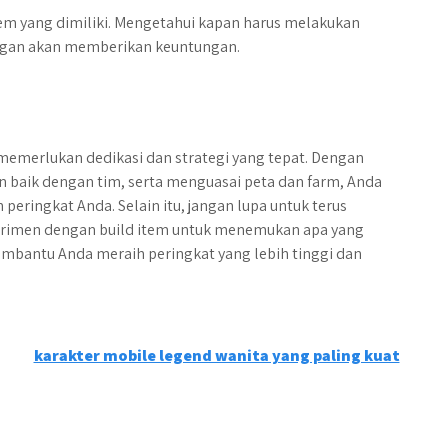
em yang dimiliki. Mengetahui kapan harus melakukan
ngan akan memberikan keuntungan.
memerlukan dedikasi dan strategi yang tepat. Dengan
 baik dengan tim, serta menguasai peta dan farm, Anda
eringkat Anda. Selain itu, jangan lupa untuk terus
sperimen dengan build item untuk menemukan apa yang
membantu Anda meraih peringkat yang lebih tinggi dan
karakter mobile legend wanita yang paling kuat