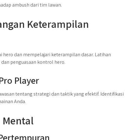
hadap ambush dari tim lawan.
angan Keterampilan
 hero dan mempelajari keterampilan dasar. Latihan
 dan penguasaan kontrol hero.
 Pro Player
n tentang strategi dan taktik yang efektif. Identifikasi
mainan Anda.
 Mental
 Pertempuran