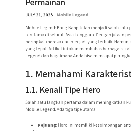
Permainan
JULY 21, 2025
Mobile Legend
Mobile Legend: Bang Bang telah menjadi salah satu 
terutama di seluruh Asia Tenggara. Dengan jutaan 
peringkat mereka dan menjadi yang terbaik. Namun, u
yang tepat. Artikel ini akan membahas berbagai stra
Legend dan bagaimana Anda bisa mencapai peringkat 
1. Memahami Karakterist
1.1. Kenali Tipe Hero
Salah satu langkah pertama dalam meningkatkan ku
Mobile Legend. Ada tiga tipe utama:
Pejuang
: Hero ini memiliki keseimbangan an