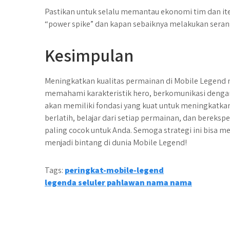
Pastikan untuk selalu memantau ekonomi tim dan it
“power spike” dan kapan sebaiknya melakukan sera
Kesimpulan
Meningkatkan kualitas permainan di Mobile Legend 
memahami karakteristik hero, berkomunikasi dengan
akan memiliki fondasi yang kuat untuk meningkatkan p
berlatih, belajar dari setiap permainan, dan berek
paling cocok untuk Anda. Semoga strategi ini bisa 
menjadi bintang di dunia Mobile Legend!
Tags:
peringkat-mobile-legend
Post
legenda seluler pahlawan nama nama
navigation