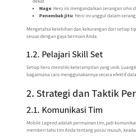
dekat.
Mage
: Hero ini mengandalkan serangan sihir d
Penembak jitu
: Hero ini unggul dalam serang
Mengetahui kelebihan dan kekurangan dari setiap 
sesuai dengan gaya bermain Anda.
1.2. Pelajari Skill Set
Setiap hero memiliki keterampilan yang unik. Luan
bagaimana cara menggunakannya secara efektif dal
2. Strategi dan Taktik P
2.1. Komunikasi Tim
Mobile Legend adalah permainan tim, jadi komunikasi
memberi tahu tim Anda tentang posisi musuh, keadaa