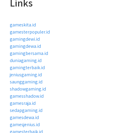
Links
gameskita.id
gamesterpopuler.id
gamingdewi.id
gamingdewa.id
gamingbersama.id
duniagaming.id
gamingterbaik.id
jeniusgaming.id
saunggaming.id
shadowgaming.id
gamesshadow.id
gamesraja.id
sedapgaming.id
gamesdewa.id
gamesjenius.id
gamesterbaik.id