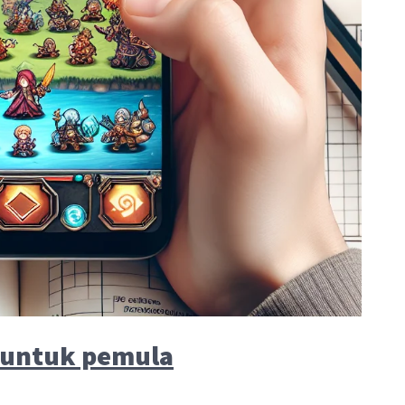
s untuk pemula