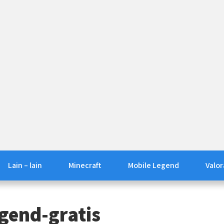
Lain – lain
Minecraft
Mobile Legend
Valor
gend-gratis