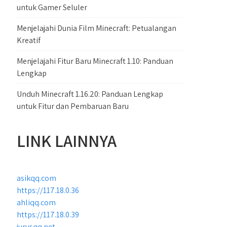
untuk Gamer Seluler
Menjelajahi Dunia Film Minecraft: Petualangan
Kreatif
Menjelajahi Fitur Baru Minecraft 1.10: Panduan
Lengkap
Unduh Minecraft 1.16.20: Panduan Lengkap
untuk Fitur dan Pembaruan Baru
LINK LAINNYA
asikqq.com
https://117.18.0.36
ahliqq.com
https://117.18.0.39
jurusqq.net