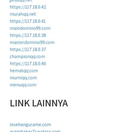
https://117.18.0.42
murahqq.net
https://117.18.0.41
maindomino99.com
https://117.18.0.38
masterdomino99.com
https://117.18.0.37
championqq.com
https://117.18.0.40
hematqq.com
murniqq.com
menuqq.com
LINK LAINNYA
lesehangurame.com
ayambakar7saudara.com