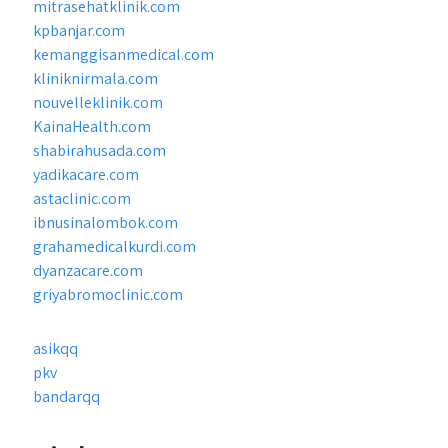
mitrasehatklinik.com
kpbanjar.com
kemanggisanmedical.com
kliniknirmala.com
nouvelleklinik.com
KainaHealth.com
shabirahusada.com
yadikacare.com
astaclinic.com
ibnusinalombok.com
grahamedicalkurdi.com
dyanzacare.com
griyabromoclinic.com
asikqq
pkv
bandarqq