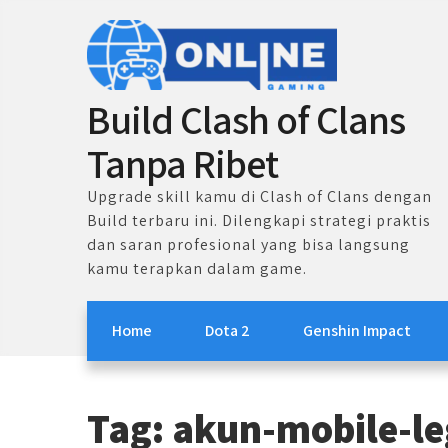
Skip
to
content
Build Clash of Clans
Tanpa Ribet
Upgrade skill kamu di Clash of Clans dengan
Build terbaru ini. Dilengkapi strategi praktis
dan saran profesional yang bisa langsung
kamu terapkan dalam game.
Home
Dota 2
Genshin Impact
Tag:
akun-mobile-le