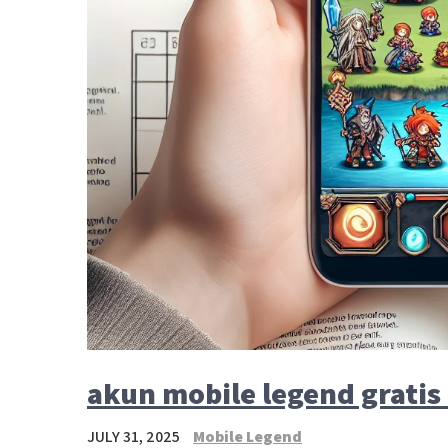
akun mobile legend grati
JULY 31, 2025
Mobile Legend