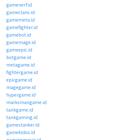
gamenerf.id
gameclans.id
gamemeta.id
gamefighter.id
gamebot.id
gamemage.id
gameepic.id
botgame.id
metagame.id
fightergame.id
epicgame.id
magegame.id
hypergame.id
marksmangame.id
tankgame.id
tankgaming.id
gamestanker.id
gamekidos.id
gamingmesin.id