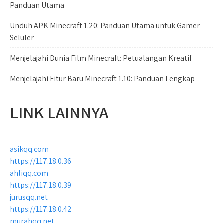
Panduan Utama
Unduh APK Minecraft 1.20: Panduan Utama untuk Gamer
Seluler
Menjelajahi Dunia Film Minecraft: Petualangan Kreatif
Menjelajahi Fitur Baru Minecraft 1.10: Panduan Lengkap
LINK LAINNYA
asikqq.com
https://117.18.0.36
ahliqq.com
https://117.18.0.39
jurusqq.net
https://117.18.0.42
murahqq.net