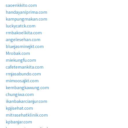
saoenkkito.com
handayaniprima.com
kampungmakan.com
luckycatck.com
rmbakoelkita.com
angelesehan.com
bluejasminejkt.com
Mrobak.com
miekungfu.com
cafetemankita.com
rmjasabundo.com
mimoosajkt.com
kembangkawung.com
chungiwa.com
ikanbakarcianjur.com
kpjisehat.com
mitrasehatklinik.com
kpbanjar.com