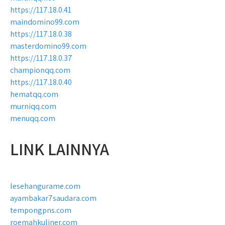
https://117.18.0.41
maindomino99.com
https://117.18.0.38
masterdomino99.com
https://117.18.0.37
championqq.com
https://117.18.0.40
hematqq.com
murniqq.com
menuqq.com
LINK LAINNYA
lesehangurame.com
ayambakar7saudara.com
tempongpns.com
roemahkuliner.com