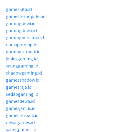
gameskita.id
gamesterpopuler.id
gamingdewi.id
gamingdewa.id
gamingbersama.id
duniagaming.id
gamingterbaik.id
jeniusgaming.id
saunggaming.id
shadowgaming.id
gamesshadow.id
gamesraja.id
sedapgaming.id
gamesdewa.id
gamesjenius.id
gamesterbaik.id
dewagames.id
saunggames.id