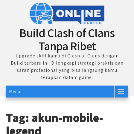
Skip
to
content
Build Clash of Clans
Tanpa Ribet
Upgrade skill kamu di Clash of Clans dengan
Build terbaru ini. Dilengkapi strategi praktis dan
saran profesional yang bisa langsung kamu
terapkan dalam game.
Menu
Tag:
akun-mobile-
legend