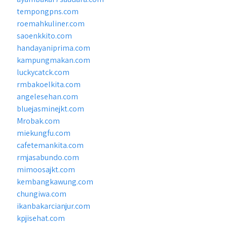
tempongpns.com
roemahkuliner.com
saoenkkito.com
handayaniprima.com
kampungmakan.com
luckycatck.com
rmbakoelkita.com
angelesehan.com
bluejasminejkt.com
Mrobak.com
miekungfu.com
cafetemankita.com
rmjasabundo.com
mimoosajkt.com
kembangkawung.com
chungiwa.com
ikanbakarcianjur.com
kpjisehat.com