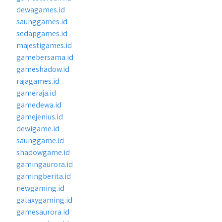
dewagames.id
saunggames.id
sedapgames.id
majestigames.id
gamebersama.id
gameshadow.id
rajagames.id
gameraja.id
gamedewa.id
gamejenius.id
dewigame.id
saunggame.id
shadowgame.id
gamingaurora.id
gamingberita.id
newgaming.id
galaxygaming.id
gamesaurora.id