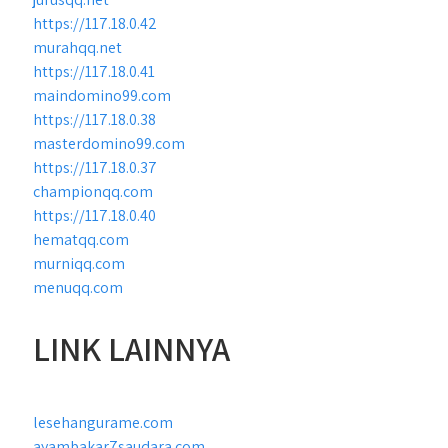
https://117.18.0.42
murahqq.net
https://117.18.0.41
maindomino99.com
https://117.18.0.38
masterdomino99.com
https://117.18.0.37
championqq.com
https://117.18.0.40
hematqq.com
murniqq.com
menuqq.com
LINK LAINNYA
lesehangurame.com
ayambakar7saudara.com