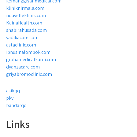
kemanggisanmedical.com
kliniknirmala.com
nouvelleklinik.com
KainaHealth.com
shabirahusada.com
yadikacare.com
astaclinic.com
ibnusinalombok.com
grahamedicalkurdi.com
dyanzacare.com
griyabromoclinic.com
asikqq
pkv
bandarqq
Links