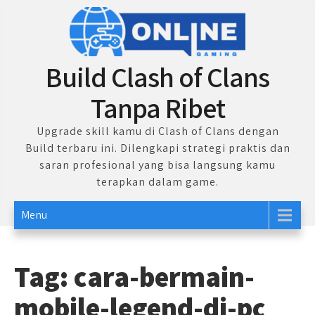
Skip
to
content
Build Clash of Clans
Tanpa Ribet
Upgrade skill kamu di Clash of Clans dengan
Build terbaru ini. Dilengkapi strategi praktis dan
saran profesional yang bisa langsung kamu
terapkan dalam game.
Menu
Tag:
cara-bermain-
mobile-legend-di-pc