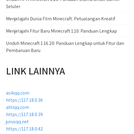
Seluler
Menjelajahi Dunia Film Minecraft: Petualangan Kreatif
Menjelajahi Fitur Baru Minecraft 1.10: Panduan Lengkap
Unduh Minecraft 1.16.20: Panduan Lengkap untuk Fitur dan
Pembaruan Baru
LINK LAINNYA
asikqq.com
https://117.18.0.36
ahliqq.com
https://117.18.0.39
jurusqq.net
https://117.18.0.42