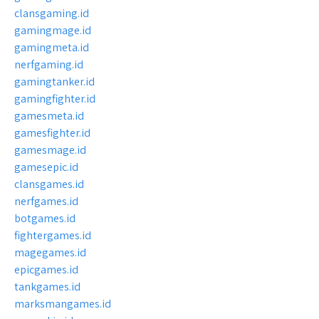
clansgaming.id
gamingmage.id
gamingmeta.id
nerfgaming.id
gamingtanker.id
gamingfighter.id
gamesmeta.id
gamesfighter.id
gamesmage.id
gamesepic.id
clansgames.id
nerfgames.id
botgames.id
fightergames.id
magegames.id
epicgames.id
tankgames.id
marksmangames.id