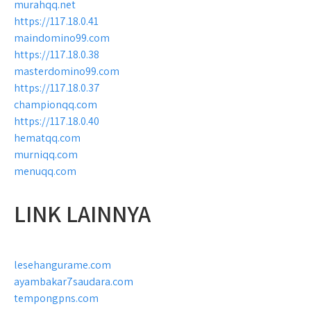
murahqq.net
https://117.18.0.41
maindomino99.com
https://117.18.0.38
masterdomino99.com
https://117.18.0.37
championqq.com
https://117.18.0.40
hematqq.com
murniqq.com
menuqq.com
LINK LAINNYA
lesehangurame.com
ayambakar7saudara.com
tempongpns.com