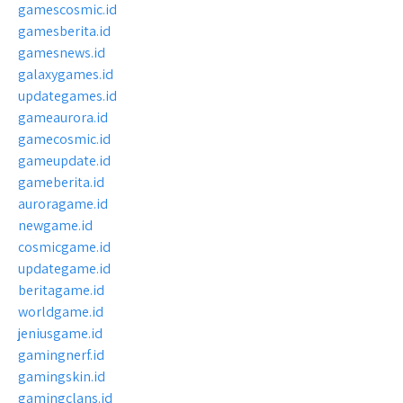
gamescosmic.id
gamesberita.id
gamesnews.id
galaxygames.id
updategames.id
gameaurora.id
gamecosmic.id
gameupdate.id
gameberita.id
auroragame.id
newgame.id
cosmicgame.id
updategame.id
beritagame.id
worldgame.id
jeniusgame.id
gamingnerf.id
gamingskin.id
gamingclans.id