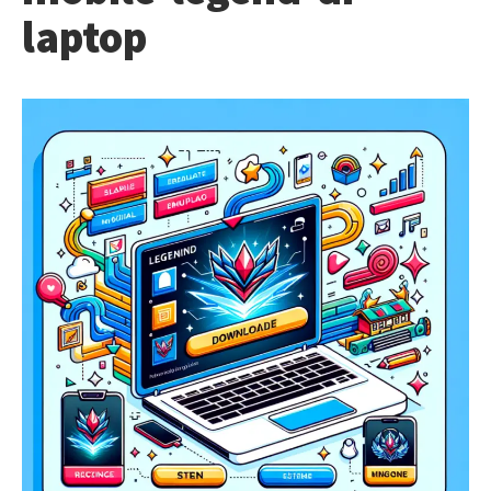
laptop