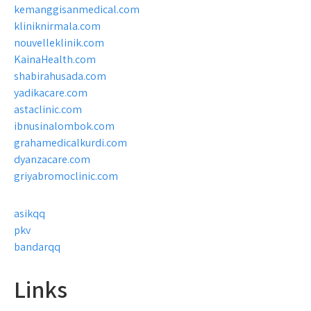
kemanggisanmedical.com
kliniknirmala.com
nouvelleklinik.com
KainaHealth.com
shabirahusada.com
yadikacare.com
astaclinic.com
ibnusinalombok.com
grahamedicalkurdi.com
dyanzacare.com
griyabromoclinic.com
asikqq
pkv
bandarqq
Links