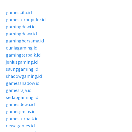
gameskita.id
gamesterpopuler.id
gamingdewi.id
gamingdewa.id
gamingbersama.id
duniagaming.id
gamingterbaik.id
jeniusgaming.id
saunggaming.id
shadowgaming.id
gamesshadow.id
gamesraja.id
sedapgaming.id
gamesdewa.id
gamesjenius.id
gamesterbaik.id
dewagames.id