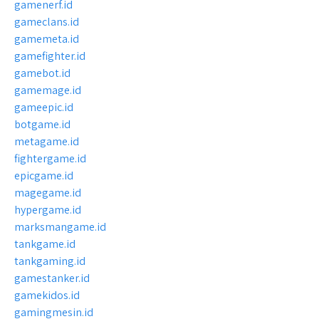
gamenerf.id
gameclans.id
gamemeta.id
gamefighter.id
gamebot.id
gamemage.id
gameepic.id
botgame.id
metagame.id
fightergame.id
epicgame.id
magegame.id
hypergame.id
marksmangame.id
tankgame.id
tankgaming.id
gamestanker.id
gamekidos.id
gamingmesin.id