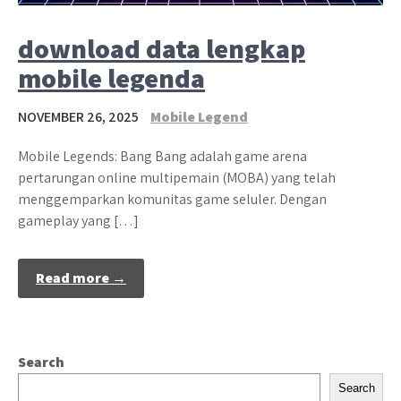
download data lengkap
mobile legenda
NOVEMBER 26, 2025
Mobile Legend
Mobile Legends: Bang Bang adalah game arena
pertarungan online multipemain (MOBA) yang telah
menggemparkan komunitas game seluler. Dengan
gameplay yang […]
Read more →
Search
Search