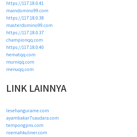
https://117.18.0.41
maindomino99.com
https://117.18.0.38
masterdomino99.com
https://117.18.0.37
championqq.com
https://117.18.0.40
hematqq.com
murniqq.com
menuqq.com
LINK LAINNYA
lesehangurame.com
ayambakar7saudara.com
tempongpns.com
roemahkuliner.com