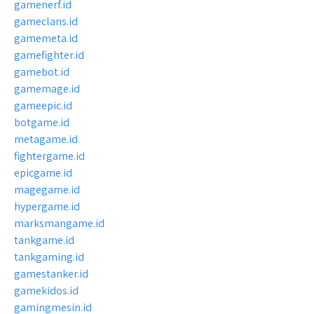
gamenerf.id
gameclans.id
gamemeta.id
gamefighter.id
gamebot.id
gamemage.id
gameepic.id
botgame.id
metagame.id
fightergame.id
epicgame.id
magegame.id
hypergame.id
marksmangame.id
tankgame.id
tankgaming.id
gamestanker.id
gamekidos.id
gamingmesin.id