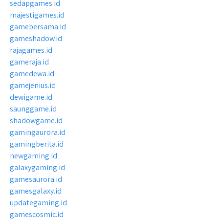
sedapgames.id
majestigames.id
gamebersama.id
gameshadow.id
rajagames.id
gameraja.id
gamedewa.id
gamejenius.id
dewigame.id
saunggame.id
shadowgame.id
gamingaurora.id
gamingberita.id
newgaming.id
galaxygaming.id
gamesaurora.id
gamesgalaxy.id
updategaming.id
gamescosmic.id