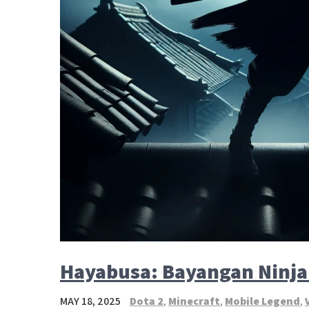
Hayabusa: Bayangan Ninja
MAY 18, 2025
Dota 2
,
Minecraft
,
Mobile Legend
,