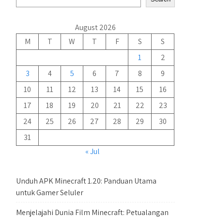
August 2026
M
T
W
T
F
S
S
1
2
3
4
5
6
7
8
9
10
11
12
13
14
15
16
17
18
19
20
21
22
23
24
25
26
27
28
29
30
31
« Jul
Unduh APK Minecraft 1.20: Panduan Utama
untuk Gamer Seluler
Menjelajahi Dunia Film Minecraft: Petualangan