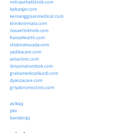
mitrasehatklinik.com
kpbanjar.com
kemanggisanmedical.com
kliniknirmala.com
nouvelleklinik.com
KainaHealth.com
shabirahusada.com
yadikacare.com
astaclinic.com
ibnusinalombok.com
grahamedicalkurdi.com
dyanzacare.com
griyabromoclinic.com
asikqq
pkv
bandarqq