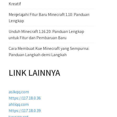
Kreatif
Menjelajahi Fitur Baru Minecraft 1.10: Panduan
Lengkap
Unduh Minecraft 1.16.20: Panduan Lengkap
untuk Fitur dan Pembaruan Baru
Cara Membuat Kue Minecraft yang Sempurna:
Panduan Langkah demi Langkah
LINK LAINNYA
asikqq.com
https://117.18.0.36
ahliqq.com
https://117.18.0.39
jurusqq.net