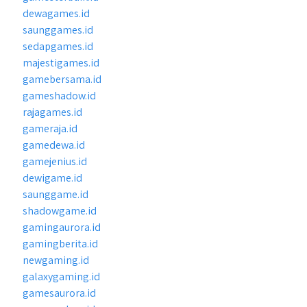
dewagames.id
saunggames.id
sedapgames.id
majestigames.id
gamebersama.id
gameshadow.id
rajagames.id
gameraja.id
gamedewa.id
gamejenius.id
dewigame.id
saunggame.id
shadowgame.id
gamingaurora.id
gamingberita.id
newgaming.id
galaxygaming.id
gamesaurora.id