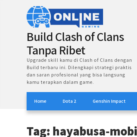
Skip
to
content
Build Clash of Clans
Tanpa Ribet
Upgrade skill kamu di Clash of Clans dengan
Build terbaru ini. Dilengkapi strategi praktis
dan saran profesional yang bisa langsung
kamu terapkan dalam game.
Home
Dota 2
Genshin Impact
Tag:
hayabusa-mobi