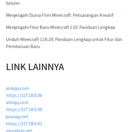
Seluler
Menjelajahi Dunia Film Minecraft: Petualangan Kreatif
Menjelajahi Fitur Baru Minecraft 1.10: Panduan Lengkap
Unduh Minecraft 1.16.20: Panduan Lengkap untuk Fitur dan
Pembaruan Baru
LINK LAINNYA
asikqq.com
https://117.18.0.36
ahliqq.com
https://117.18.0.39
jurusqq.net
https://117.18.0.42
murahqq.net