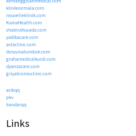
kemanggisanmedical.com
kliniknirmala.com
nouvelleklinik.com
KainaHealth.com
shabirahusada.com
yadikacare.com
astaclinic.com
ibnusinalombok.com
grahamedicalkurdi.com
dyanzacare.com
griyabromoclinic.com
asikqq
pkv
bandarqq
Links