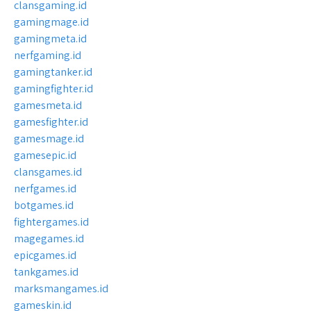
clansgaming.id
gamingmage.id
gamingmeta.id
nerfgaming.id
gamingtanker.id
gamingfighter.id
gamesmeta.id
gamesfighter.id
gamesmage.id
gamesepic.id
clansgames.id
nerfgames.id
botgames.id
fightergames.id
magegames.id
epicgames.id
tankgames.id
marksmangames.id
gameskin.id