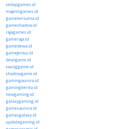
sedapgames.id
majestigames.id
gamebersama.id
gameshadow.id
rajagames.id
gameraja.id
gamedewa.id
gamejenius.id
dewigame.id
saunggame.id
shadowgame.id
gamingaurora.id
gamingberita.id
newgaming.id
galaxygaming.id
gamesaurora.id
gamesgalaxy.id
updategaming.id
gamescosmic.id