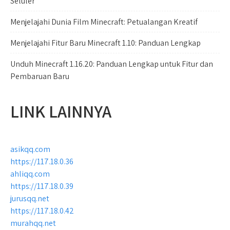
Seluler
Menjelajahi Dunia Film Minecraft: Petualangan Kreatif
Menjelajahi Fitur Baru Minecraft 1.10: Panduan Lengkap
Unduh Minecraft 1.16.20: Panduan Lengkap untuk Fitur dan
Pembaruan Baru
LINK LAINNYA
asikqq.com
https://117.18.0.36
ahliqq.com
https://117.18.0.39
jurusqq.net
https://117.18.0.42
murahqq.net