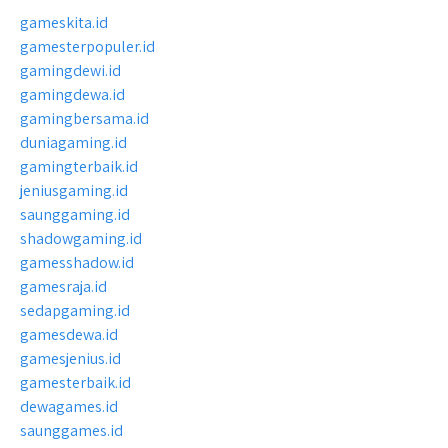
gameskita.id
gamesterpopuler.id
gamingdewi.id
gamingdewa.id
gamingbersama.id
duniagaming.id
gamingterbaik.id
jeniusgaming.id
saunggaming.id
shadowgaming.id
gamesshadow.id
gamesraja.id
sedapgaming.id
gamesdewa.id
gamesjenius.id
gamesterbaik.id
dewagames.id
saunggames.id