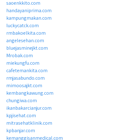
saoenkkito.com
handayaniprima.com
kampungmakan.com
luckycatck.com
rmbakoelkita.com
angelesehan.com
bluejasminejkt.com
Mrobak.com
miekungfu.com
cafetemankita.com
rmjasabundo.com
mimoosajkt.com
kembangkawung.com
chungiwa.com
ikanbakarcianjur.com
kpjisehat.com
mitrasehatklinik.com
kpbanjar.com
kemanggisanmedical.com