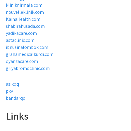
kliniknirmala.com
nouvelleklinik.com
KainaHealth.com
shabirahusada.com
yadikacare.com
astaclinic.com
ibnusinalombok.com
grahamedicalkurdi.com
dyanzacare.com
griyabromoclinic.com
asikqq
pkv
bandarqq
Links