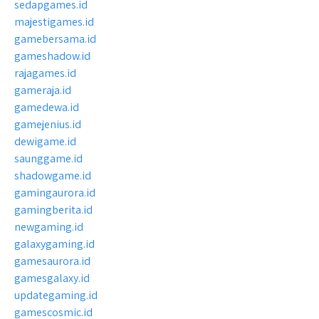
sedapgames.id
majestigames.id
gamebersama.id
gameshadow.id
rajagames.id
gameraja.id
gamedewa.id
gamejenius.id
dewigame.id
saunggame.id
shadowgame.id
gamingaurora.id
gamingberita.id
newgaming.id
galaxygaming.id
gamesaurora.id
gamesgalaxy.id
updategaming.id
gamescosmic.id