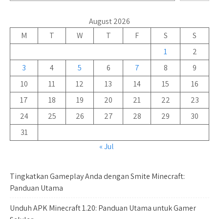
August 2026
M
T
W
T
F
S
S
1
2
3
4
5
6
7
8
9
10
11
12
13
14
15
16
17
18
19
20
21
22
23
24
25
26
27
28
29
30
31
« Jul
Tingkatkan Gameplay Anda dengan Smite Minecraft:
Panduan Utama
Unduh APK Minecraft 1.20: Panduan Utama untuk Gamer