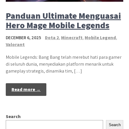
Panduan Ultimate Menguasai
Hero Mage Mobile Legends
DECEMBER 6, 2025
Dota 2
,
Minecraft
,
Mobile Legend
,
Valorant
Mobile Legends: Bang Bang telah merebut hati para gamer
di seluruh dunia, menyediakan platform menarik untuk
gameplay strategis, dinamika tim, […]
Read more →
Search
Search