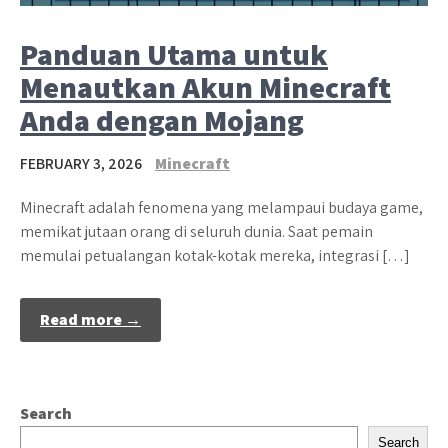
Panduan Utama untuk
Menautkan Akun Minecraft
Anda dengan Mojang
FEBRUARY 3, 2026
Minecraft
Minecraft adalah fenomena yang melampaui budaya game,
memikat jutaan orang di seluruh dunia. Saat pemain
memulai petualangan kotak-kotak mereka, integrasi […]
Read more →
Search
Search