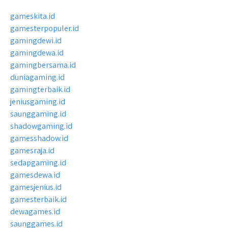
gameskita.id
gamesterpopuler.id
gamingdewi.id
gamingdewa.id
gamingbersama.id
duniagaming.id
gamingterbaik.id
jeniusgaming.id
saunggaming.id
shadowgaming.id
gamesshadow.id
gamesraja.id
sedapgaming.id
gamesdewa.id
gamesjenius.id
gamesterbaik.id
dewagames.id
saunggames.id