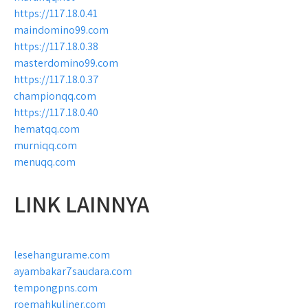
https://117.18.0.41
maindomino99.com
https://117.18.0.38
masterdomino99.com
https://117.18.0.37
championqq.com
https://117.18.0.40
hematqq.com
murniqq.com
menuqq.com
LINK LAINNYA
lesehangurame.com
ayambakar7saudara.com
tempongpns.com
roemahkuliner.com