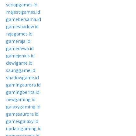
sedapgames.id
majestigames.id
gamebersama.id
gameshadow.id
rajagames.id
gameraja.id
gamedewa.id
gamejenius.id
dewigame.id
saunggame.id
shadowgame.id
gamingaurora.id
gamingberita.id
newgaming.id
galaxygaming.id
gamesaurora.id
gamesgalaxy.id
updategaming.id
gamescosmic.id