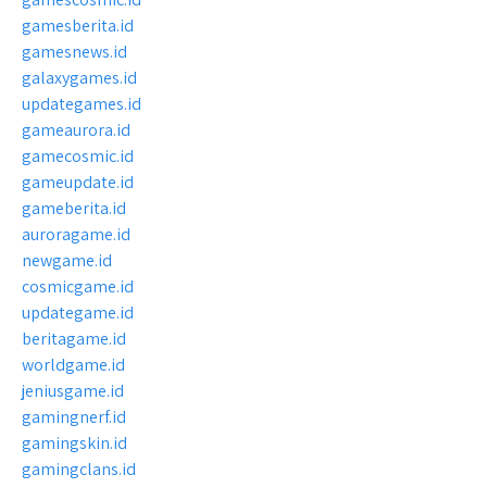
gamesberita.id
gamesnews.id
galaxygames.id
updategames.id
gameaurora.id
gamecosmic.id
gameupdate.id
gameberita.id
auroragame.id
newgame.id
cosmicgame.id
updategame.id
beritagame.id
worldgame.id
jeniusgame.id
gamingnerf.id
gamingskin.id
gamingclans.id