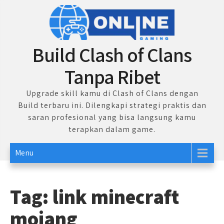
Skip
to
content
Build Clash of Clans
Tanpa Ribet
Upgrade skill kamu di Clash of Clans dengan
Build terbaru ini. Dilengkapi strategi praktis dan
saran profesional yang bisa langsung kamu
terapkan dalam game.
Menu
Tag:
link minecraft
mojang