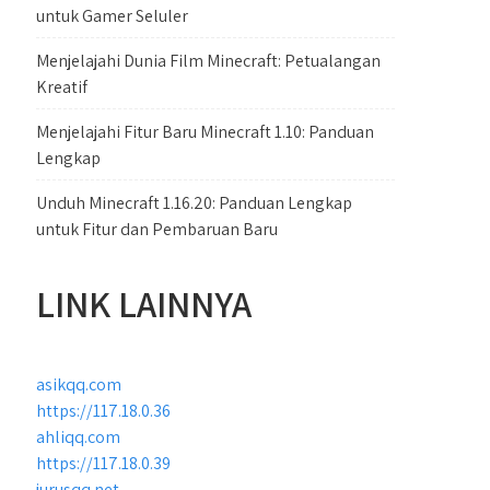
untuk Gamer Seluler
Menjelajahi Dunia Film Minecraft: Petualangan
Kreatif
Menjelajahi Fitur Baru Minecraft 1.10: Panduan
Lengkap
Unduh Minecraft 1.16.20: Panduan Lengkap
untuk Fitur dan Pembaruan Baru
LINK LAINNYA
asikqq.com
https://117.18.0.36
ahliqq.com
https://117.18.0.39
jurusqq.net