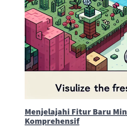
Menjelajahi Fitur Baru Mi
Komprehensif