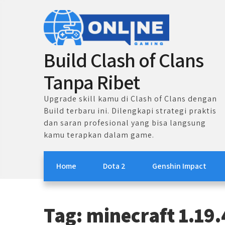
Skip
to
content
Build Clash of Clans
Tanpa Ribet
Upgrade skill kamu di Clash of Clans dengan
Build terbaru ini. Dilengkapi strategi praktis
dan saran profesional yang bisa langsung
kamu terapkan dalam game.
Home
Dota 2
Genshin Impact
Tag:
minecraft 1.19.