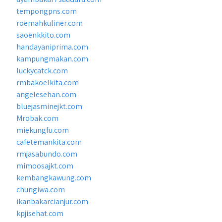
tempongpns.com
roemahkuliner.com
saoenkkito.com
handayaniprima.com
kampungmakan.com
luckycatck.com
rmbakoelkita.com
angelesehan.com
bluejasminejkt.com
Mrobak.com
miekungfu.com
cafetemankita.com
rmjasabundo.com
mimoosajkt.com
kembangkawung.com
chungiwa.com
ikanbakarcianjur.com
kpjisehat.com