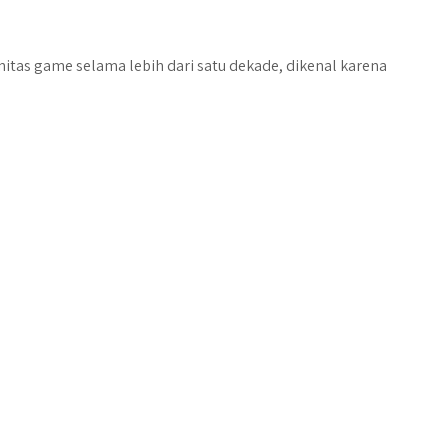
itas game selama lebih dari satu dekade, dikenal karena