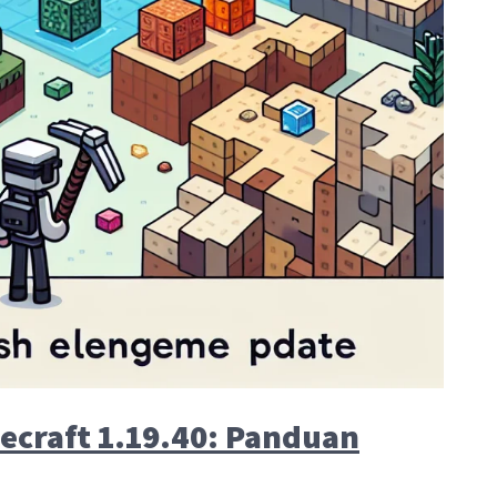
necraft 1.19.40: Panduan