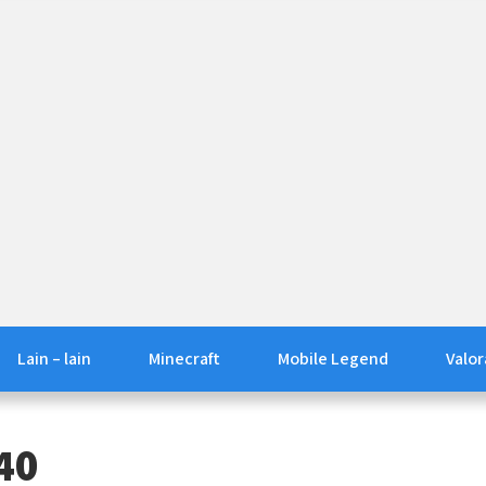
Lain – lain
Minecraft
Mobile Legend
Valor
40