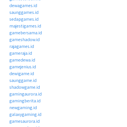
dewagames.id
saunggames.id
sedapgames.id
majestigames.id
gamebersama.id
gameshadow.id
rajagames.id
gameraja.id
gamedewa.id
gamejenius.id
dewigame.id
saunggame.id
shadowgame.id
gamingaurora.id
gamingberita.id
newgaming.id
galaxygaming.id
gamesaurora.id