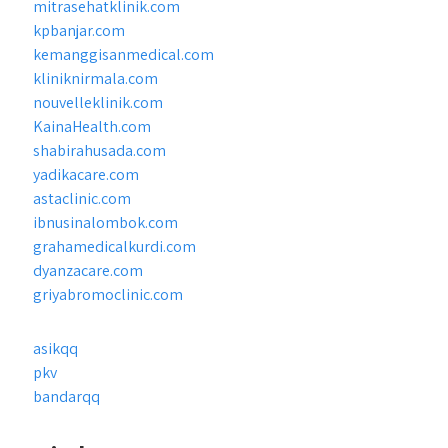
mitrasehatklinik.com
kpbanjar.com
kemanggisanmedical.com
kliniknirmala.com
nouvelleklinik.com
KainaHealth.com
shabirahusada.com
yadikacare.com
astaclinic.com
ibnusinalombok.com
grahamedicalkurdi.com
dyanzacare.com
griyabromoclinic.com
asikqq
pkv
bandarqq