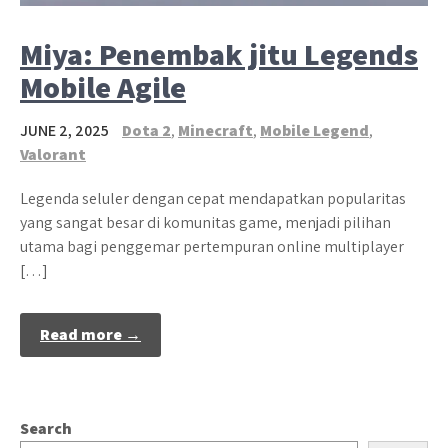
Miya: Penembak jitu Legends
Mobile Agile
JUNE 2, 2025
Dota 2
,
Minecraft
,
Mobile Legend
,
Valorant
Legenda seluler dengan cepat mendapatkan popularitas
yang sangat besar di komunitas game, menjadi pilihan
utama bagi penggemar pertempuran online multiplayer
[…]
Read more →
Search