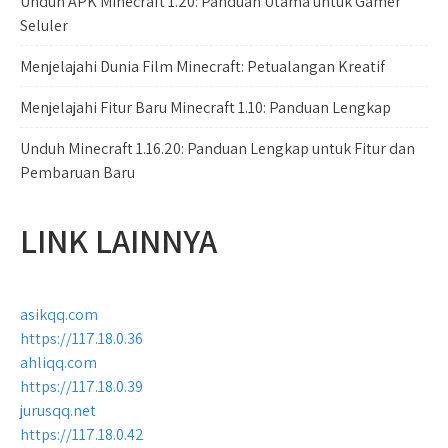
Unduh APK Minecraft 1.20: Panduan Utama untuk Gamer
Seluler
Menjelajahi Dunia Film Minecraft: Petualangan Kreatif
Menjelajahi Fitur Baru Minecraft 1.10: Panduan Lengkap
Unduh Minecraft 1.16.20: Panduan Lengkap untuk Fitur dan
Pembaruan Baru
LINK LAINNYA
asikqq.com
https://117.18.0.36
ahliqq.com
https://117.18.0.39
jurusqq.net
https://117.18.0.42