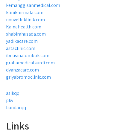
kemanggisanmedical.com
kliniknirmala.com
nouvelleklinik.com
KainaHealth.com
shabirahusada.com
yadikacare.com
astaclinic.com
ibnusinalombok.com
grahamedicalkurdi.com
dyanzacare.com
griyabromoclinic.com
asikqq
pkv
bandarqq
Links