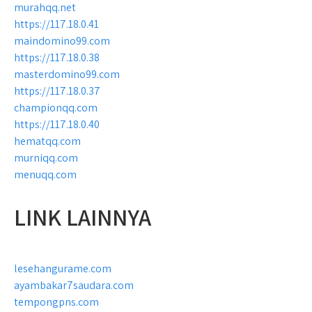
murahqq.net
https://117.18.0.41
maindomino99.com
https://117.18.0.38
masterdomino99.com
https://117.18.0.37
championqq.com
https://117.18.0.40
hematqq.com
murniqq.com
menuqq.com
LINK LAINNYA
lesehangurame.com
ayambakar7saudara.com
tempongpns.com