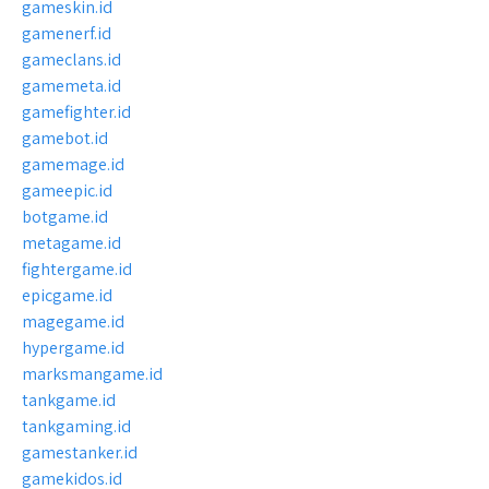
gameskin.id
gamenerf.id
gameclans.id
gamemeta.id
gamefighter.id
gamebot.id
gamemage.id
gameepic.id
botgame.id
metagame.id
fightergame.id
epicgame.id
magegame.id
hypergame.id
marksmangame.id
tankgame.id
tankgaming.id
gamestanker.id
gamekidos.id