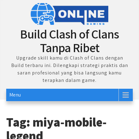
Skip
to
content
Build Clash of Clans
Tanpa Ribet
Upgrade skill kamu di Clash of Clans dengan
Build terbaru ini. Dilengkapi strategi praktis dan
saran profesional yang bisa langsung kamu
terapkan dalam game.
Menu
Tag:
miya-mobile-
legend