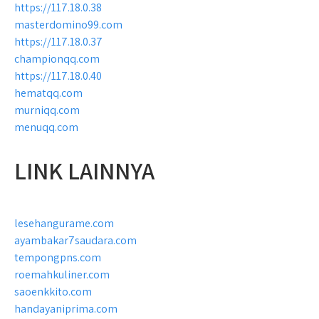
https://117.18.0.38
masterdomino99.com
https://117.18.0.37
championqq.com
https://117.18.0.40
hematqq.com
murniqq.com
menuqq.com
LINK LAINNYA
lesehangurame.com
ayambakar7saudara.com
tempongpns.com
roemahkuliner.com
saoenkkito.com
handayaniprima.com