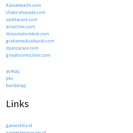
KainaHealth.com
shabirahusada.com
yadikacare.com
astaclinic.com
ibnusinalombok.com
grahamedicalkurdi.com
dyanzacare.com
griyabromoclinic.com
asikqq
pkv
bandarqq
Links
gameskita.id
gamesterpopuler.id