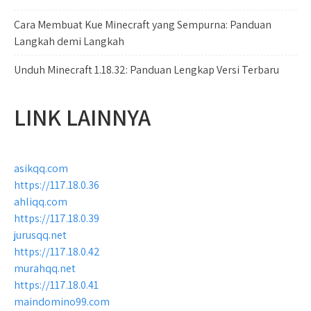
Cara Membuat Kue Minecraft yang Sempurna: Panduan
Langkah demi Langkah
Unduh Minecraft 1.18.32: Panduan Lengkap Versi Terbaru
LINK LAINNYA
asikqq.com
https://117.18.0.36
ahliqq.com
https://117.18.0.39
jurusqq.net
https://117.18.0.42
murahqq.net
https://117.18.0.41
maindomino99.com