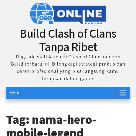
Skip
to
content
Build Clash of Clans
Tanpa Ribet
Upgrade skill kamu di Clash of Clans dengan
Build terbaru ini. Dilengkapi strategi praktis dan
saran profesional yang bisa langsung kamu
terapkan dalam game.
Menu
Tag:
nama-hero-
mobile-legend