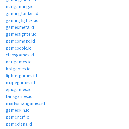
nerfgaming.id
gamingtanker.id
gamingfighter.id
gamesmeta.id
gamesfighter.id
gamesmage.id
gamesepic.id
clansgames.id
nerfgames.id
botgames.id
fightergames.id
magegames.id
epicgames.id
tankgames.id
marksmangames.id
gameskin.id
gamenerf.id
gameclans.id