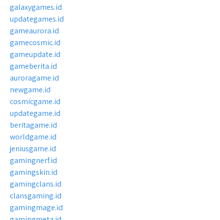
galaxygames.id
updategames.id
gameaurora.id
gamecosmic.id
gameupdate.id
gameberita.id
auroragame.id
newgame.id
cosmicgame.id
updategame.id
beritagame.id
worldgame.id
jeniusgame.id
gamingnerf.id
gamingskin.id
gamingclans.id
clansgaming.id
gamingmage.id
gamingmeta.id