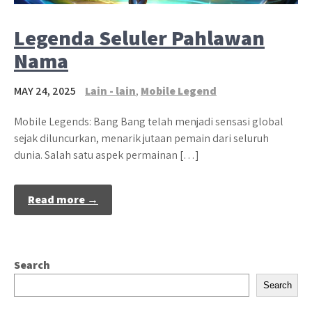
Legenda Seluler Pahlawan
Nama
MAY 24, 2025
Lain - lain
,
Mobile Legend
Mobile Legends: Bang Bang telah menjadi sensasi global
sejak diluncurkan, menarik jutaan pemain dari seluruh
dunia. Salah satu aspek permainan […]
Read more →
Search
Search