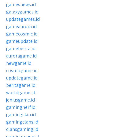
gamesnews.id
galaxygames.id
updategames.id
gameaurora.id
gamecosmic.id
gameupdate.id
gameberita.id
auroragame.id
newgame.id
cosmicgame.id
updategame.id
beritagame.id
worldgame.id
jeniusgame.id
gamingnerf.id
gamingskin.id
gamingclans.id
clansgaming.id
gamingmage.id