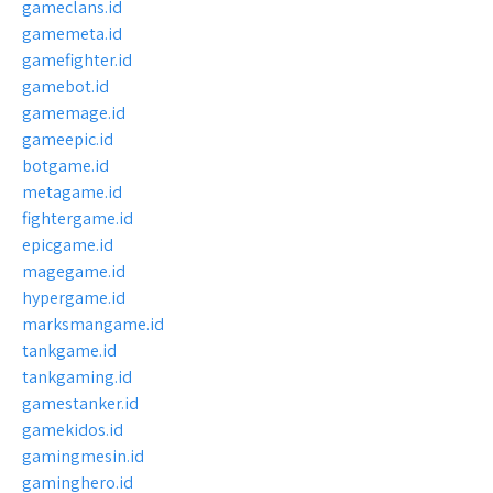
gameclans.id
gamemeta.id
gamefighter.id
gamebot.id
gamemage.id
gameepic.id
botgame.id
metagame.id
fightergame.id
epicgame.id
magegame.id
hypergame.id
marksmangame.id
tankgame.id
tankgaming.id
gamestanker.id
gamekidos.id
gamingmesin.id
gaminghero.id