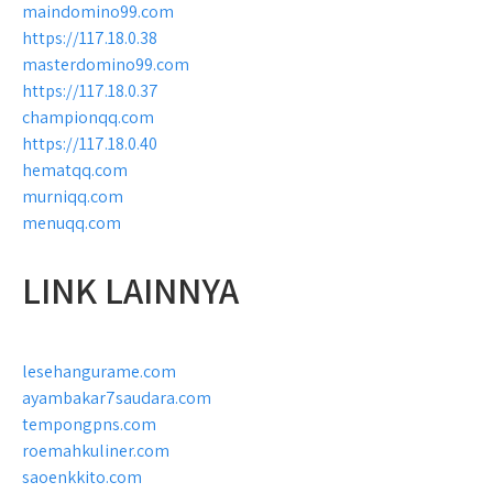
maindomino99.com
https://117.18.0.38
masterdomino99.com
https://117.18.0.37
championqq.com
https://117.18.0.40
hematqq.com
murniqq.com
menuqq.com
LINK LAINNYA
lesehangurame.com
ayambakar7saudara.com
tempongpns.com
roemahkuliner.com
saoenkkito.com