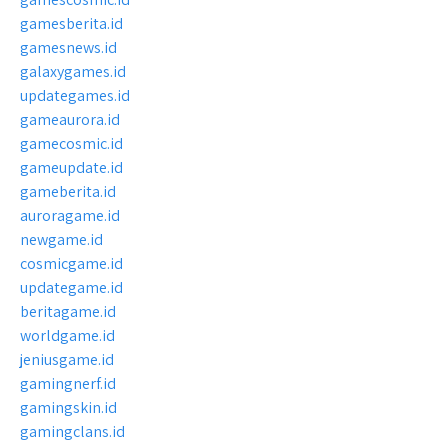
gamesberita.id
gamesnews.id
galaxygames.id
updategames.id
gameaurora.id
gamecosmic.id
gameupdate.id
gameberita.id
auroragame.id
newgame.id
cosmicgame.id
updategame.id
beritagame.id
worldgame.id
jeniusgame.id
gamingnerf.id
gamingskin.id
gamingclans.id