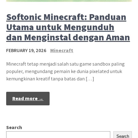
Softonic Minecraft: Panduan
Utama untuk Mengunduh
dan Menginstal dengan Aman
FEBRUARY 19, 2026
Minecraft
Minecraft tetap menjadi salah satu game sandbox paling
populer, mengundang pemain ke dunia pixelated untuk
kemungkinan kreatif tanpa batas dan […]
Read more →
Search
Search