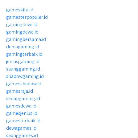
gameskita.id
gamesterpopuler.id
gamingdewi.id
gamingdewa.id
gamingbersama.id
duniagaming.id
gamingterbaik.id
jeniusgaming.id
saunggaming.id
shadowgaming.id
gamesshadow.id
gamesraja.id
sedapgaming.id
gamesdewa.id
gamesjenius.id
gamesterbaik.id
dewagames.id
saunggames.id