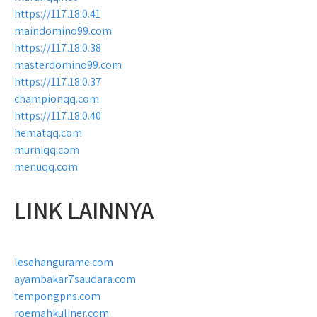
https://117.18.0.41
maindomino99.com
https://117.18.0.38
masterdomino99.com
https://117.18.0.37
championqq.com
https://117.18.0.40
hematqq.com
murniqq.com
menuqq.com
LINK LAINNYA
lesehangurame.com
ayambakar7saudara.com
tempongpns.com
roemahkuliner.com