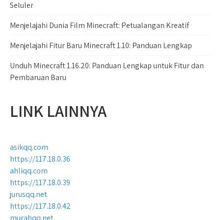
Seluler
Menjelajahi Dunia Film Minecraft: Petualangan Kreatif
Menjelajahi Fitur Baru Minecraft 1.10: Panduan Lengkap
Unduh Minecraft 1.16.20: Panduan Lengkap untuk Fitur dan
Pembaruan Baru
LINK LAINNYA
asikqq.com
https://117.18.0.36
ahliqq.com
https://117.18.0.39
jurusqq.net
https://117.18.0.42
murahqq.net