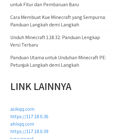
untuk Fitur dan Pembaruan Baru
Cara Membuat Kue Minecraft yang Sempurna:
Panduan Langkah demi Langkah
Unduh Minecraft 1.18.32: Panduan Lengkap
Versi Terbaru
Panduan Utama untuk Unduhan Minecraft PE:
Petunjuk Langkah demi Langkah
LINK LAINNYA
asikqq.com
https://117.18.0.36
ahliqq.com
https://117.18.0.39
jurusqq.net