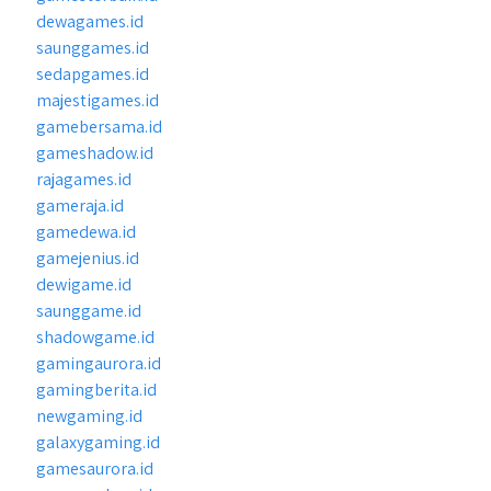
dewagames.id
saunggames.id
sedapgames.id
majestigames.id
gamebersama.id
gameshadow.id
rajagames.id
gameraja.id
gamedewa.id
gamejenius.id
dewigame.id
saunggame.id
shadowgame.id
gamingaurora.id
gamingberita.id
newgaming.id
galaxygaming.id
gamesaurora.id