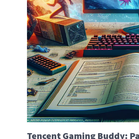
Tencent Gaming Buddy: P