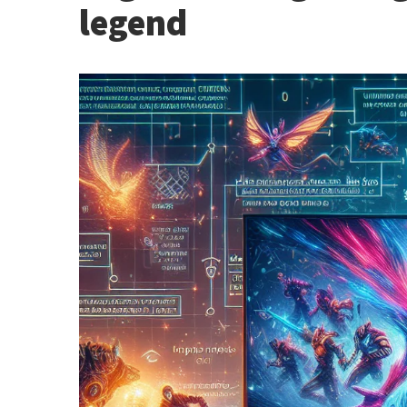
legend