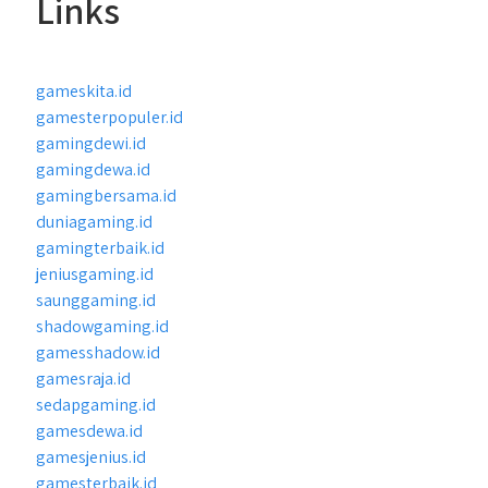
Links
gameskita.id
gamesterpopuler.id
gamingdewi.id
gamingdewa.id
gamingbersama.id
duniagaming.id
gamingterbaik.id
jeniusgaming.id
saunggaming.id
shadowgaming.id
gamesshadow.id
gamesraja.id
sedapgaming.id
gamesdewa.id
gamesjenius.id
gamesterbaik.id