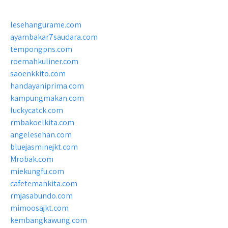
lesehangurame.com
ayambakar7saudara.com
tempongpns.com
roemahkuliner.com
saoenkkito.com
handayaniprima.com
kampungmakan.com
luckycatck.com
rmbakoelkita.com
angelesehan.com
bluejasminejkt.com
Mrobak.com
miekungfu.com
cafetemankita.com
rmjasabundo.com
mimoosajkt.com
kembangkawung.com