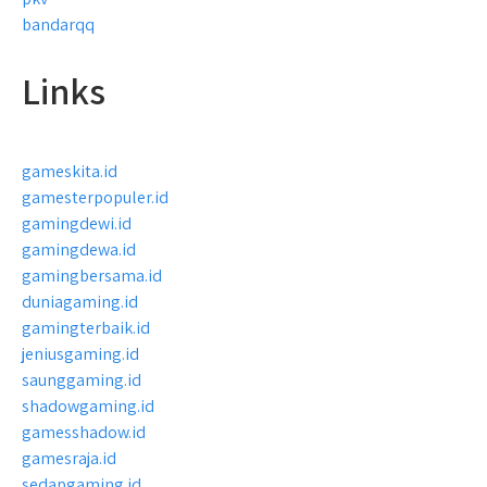
bandarqq
Links
gameskita.id
gamesterpopuler.id
gamingdewi.id
gamingdewa.id
gamingbersama.id
duniagaming.id
gamingterbaik.id
jeniusgaming.id
saunggaming.id
shadowgaming.id
gamesshadow.id
gamesraja.id
sedapgaming.id