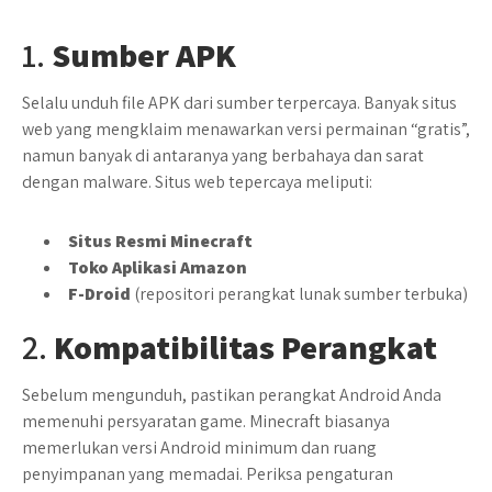
1.
Sumber APK
Selalu unduh file APK dari sumber terpercaya. Banyak situs
web yang mengklaim menawarkan versi permainan “gratis”,
namun banyak di antaranya yang berbahaya dan sarat
dengan malware. Situs web tepercaya meliputi:
Situs Resmi Minecraft
Toko Aplikasi Amazon
F-Droid
(repositori perangkat lunak sumber terbuka)
2.
Kompatibilitas Perangkat
Sebelum mengunduh, pastikan perangkat Android Anda
memenuhi persyaratan game. Minecraft biasanya
memerlukan versi Android minimum dan ruang
penyimpanan yang memadai. Periksa pengaturan