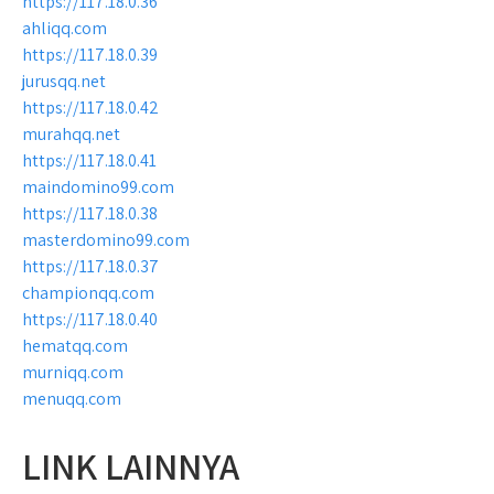
https://117.18.0.36
ahliqq.com
https://117.18.0.39
jurusqq.net
https://117.18.0.42
murahqq.net
https://117.18.0.41
maindomino99.com
https://117.18.0.38
masterdomino99.com
https://117.18.0.37
championqq.com
https://117.18.0.40
hematqq.com
murniqq.com
menuqq.com
LINK LAINNYA