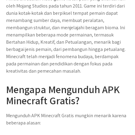
oleh Mojang Studios pada tahun 2011. Game ini terdiri dari
dunia kotak-kotak dan berpiksel tempat pemain dapat
menambang sumber daya, membuat peralatan,
membangun struktur, dan menjelajahi beragam bioma. Ini
menampilkan beberapa mode permainan, termasuk
Bertahan Hidup, Kreatif, dan Petualangan, menarik bagi
berbagai jenis pemain, dari pembangun hingga petualang.
Minecraft telah menjadi fenomena budaya, berdampak
pada permainan dan pendidikan dengan fokus pada
kreativitas dan pemecahan masalah.
Mengapa Mengunduh APK
Minecraft Gratis?
Mengunduh APK Minecraft Gratis mungkin menarik karena
beberapa alasan: