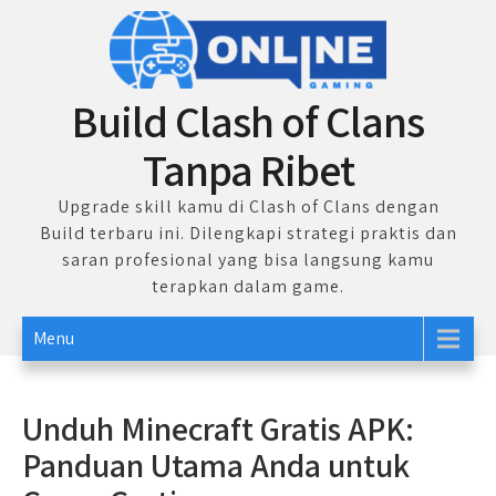
Skip
to
content
Build Clash of Clans
Tanpa Ribet
Upgrade skill kamu di Clash of Clans dengan
Build terbaru ini. Dilengkapi strategi praktis dan
saran profesional yang bisa langsung kamu
terapkan dalam game.
Menu
Unduh Minecraft Gratis APK:
Panduan Utama Anda untuk