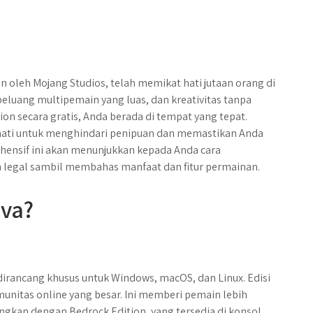
 oleh Mojang Studios, telah memikat hati jutaan orang di
 peluang multipemain yang luas, dan kreativitas tanpa
ion secara gratis, Anda berada di tempat yang tepat.
hati untuk menghindari penipuan dan memastikan Anda
ensif ini akan menunjukkan kepada Anda cara
 legal sambil membahas manfaat dan fitur permainan.
ava?
g dirancang khusus untuk Windows, macOS, dan Linux. Edisi
nitas online yang besar. Ini memberi pemain lebih
ingkan dengan Bedrock Edition, yang tersedia di konsol