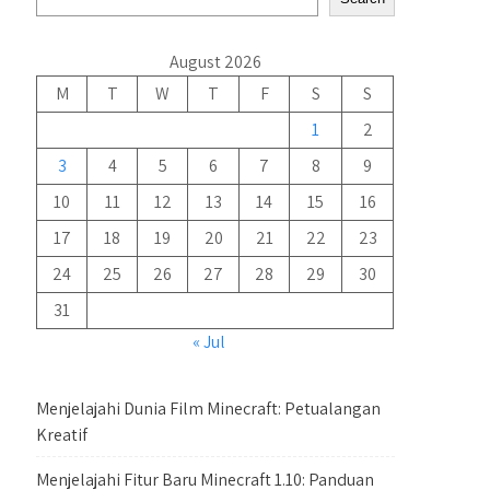
August 2026
M
T
W
T
F
S
S
1
2
3
4
5
6
7
8
9
10
11
12
13
14
15
16
17
18
19
20
21
22
23
24
25
26
27
28
29
30
31
« Jul
Menjelajahi Dunia Film Minecraft: Petualangan
Kreatif
Menjelajahi Fitur Baru Minecraft 1.10: Panduan