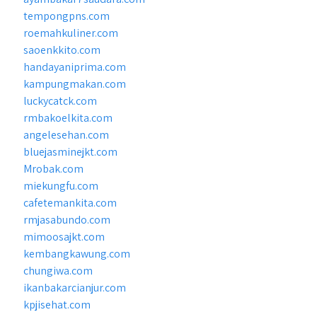
tempongpns.com
roemahkuliner.com
saoenkkito.com
handayaniprima.com
kampungmakan.com
luckycatck.com
rmbakoelkita.com
angelesehan.com
bluejasminejkt.com
Mrobak.com
miekungfu.com
cafetemankita.com
rmjasabundo.com
mimoosajkt.com
kembangkawung.com
chungiwa.com
ikanbakarcianjur.com
kpjisehat.com