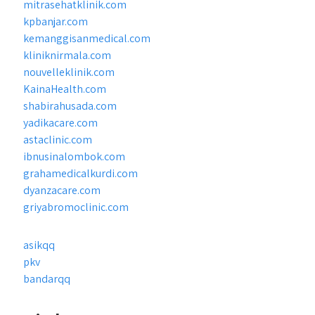
mitrasehatklinik.com
kpbanjar.com
kemanggisanmedical.com
kliniknirmala.com
nouvelleklinik.com
KainaHealth.com
shabirahusada.com
yadikacare.com
astaclinic.com
ibnusinalombok.com
grahamedicalkurdi.com
dyanzacare.com
griyabromoclinic.com
asikqq
pkv
bandarqq