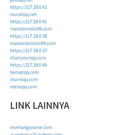
https://117.18.0.42
murahqq.net
https://117.18.0.41
maindomino99.com
https://117.18.0.38
masterdomino99.com
https://117.18.0.37
championqq.com
https://117.18.0.40
hematqq.com
murniqq.com
menuqq.com
LINK LAINNYA
lesehangurame.com
ayambakar7saudara.com