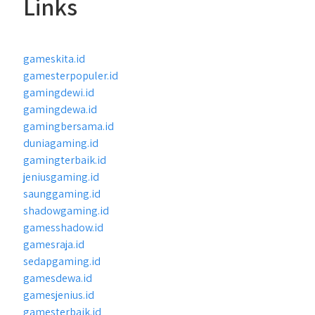
Links
gameskita.id
gamesterpopuler.id
gamingdewi.id
gamingdewa.id
gamingbersama.id
duniagaming.id
gamingterbaik.id
jeniusgaming.id
saunggaming.id
shadowgaming.id
gamesshadow.id
gamesraja.id
sedapgaming.id
gamesdewa.id
gamesjenius.id
gamesterbaik.id