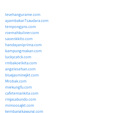
lesehangurame.com
ayambakar7saudara.com
tempongpns.com
roemahkuliner.com
saoenkkito.com
handayaniprima.com
kampungmakan.com
luckycatck.com
rmbakoelkita.com
angelesehan.com
bluejasminejkt.com
Mrobak.com
miekungfu.com
cafetemankita.com
rmjasabundo.com
mimoosajkt.com
kembangkawung.com