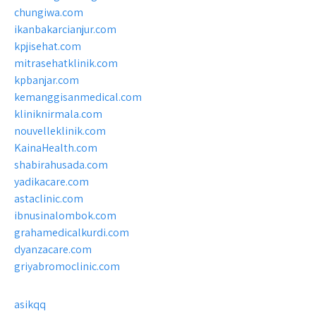
chungiwa.com
ikanbakarcianjur.com
kpjisehat.com
mitrasehatklinik.com
kpbanjar.com
kemanggisanmedical.com
kliniknirmala.com
nouvelleklinik.com
KainaHealth.com
shabirahusada.com
yadikacare.com
astaclinic.com
ibnusinalombok.com
grahamedicalkurdi.com
dyanzacare.com
griyabromoclinic.com
asikqq