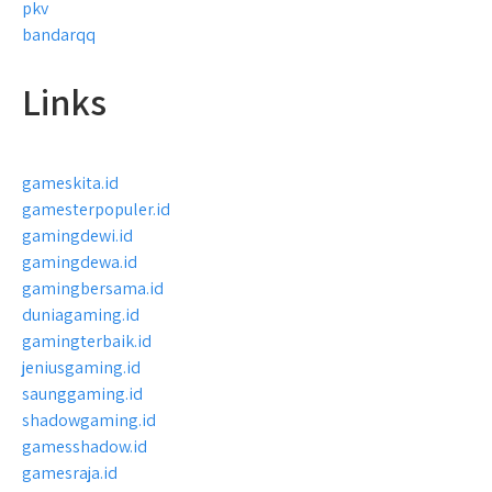
pkv
bandarqq
Links
gameskita.id
gamesterpopuler.id
gamingdewi.id
gamingdewa.id
gamingbersama.id
duniagaming.id
gamingterbaik.id
jeniusgaming.id
saunggaming.id
shadowgaming.id
gamesshadow.id
gamesraja.id