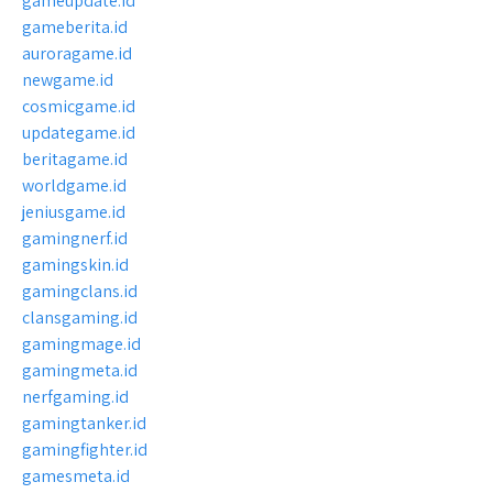
gameupdate.id
gameberita.id
auroragame.id
newgame.id
cosmicgame.id
updategame.id
beritagame.id
worldgame.id
jeniusgame.id
gamingnerf.id
gamingskin.id
gamingclans.id
clansgaming.id
gamingmage.id
gamingmeta.id
nerfgaming.id
gamingtanker.id
gamingfighter.id
gamesmeta.id