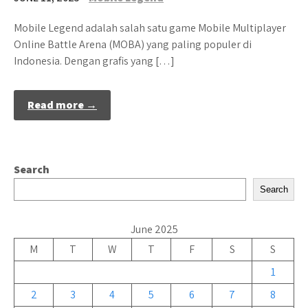
Mobile Legend adalah salah satu game Mobile Multiplayer
Online Battle Arena (MOBA) yang paling populer di
Indonesia. Dengan grafis yang […]
Read more →
Search
Search
June 2025
M
T
W
T
F
S
S
1
2
3
4
5
6
7
8