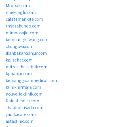
Mrobak.com
miekungfu.com
cafetemankita.com
rmjasabundo.com
mimoosajkt.com
kembangkawung.com
chungiwa.com
ikanbakarcianjur.com
kpjisehat.com
mitrasehatklinik.com
kpbanjar.com
kemanggisanmedical.com
kliniknirmala.com
nouvelleklinik.com
KainaHealth.com
shabirahusada.com
yadikacare.com
astaclinic.com