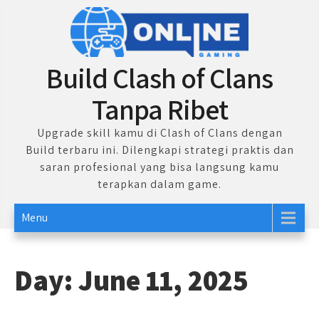
Skip
to
content
Build Clash of Clans
Tanpa Ribet
Upgrade skill kamu di Clash of Clans dengan
Build terbaru ini. Dilengkapi strategi praktis dan
saran profesional yang bisa langsung kamu
terapkan dalam game.
Menu
Day:
June 11, 2025