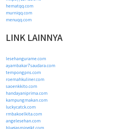
hematqq.com
murniqq.com
menuqq.com
LINK LAINNYA
lesehangurame.com
ayambakar7saudara.com
tempongpns.com
roemahkuliner.com
saoenkkito.com
handayaniprima.com
kampungmakan.com
luckycatck.com
rmbakoelkita.com
angelesehan.com
bluejasminejkt.com