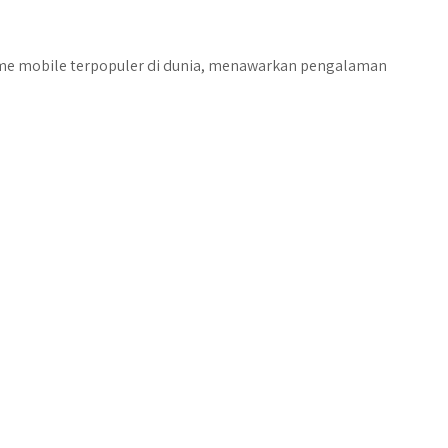
ame mobile terpopuler di dunia, menawarkan pengalaman