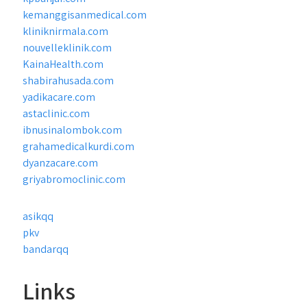
kemanggisanmedical.com
kliniknirmala.com
nouvelleklinik.com
KainaHealth.com
shabirahusada.com
yadikacare.com
astaclinic.com
ibnusinalombok.com
grahamedicalkurdi.com
dyanzacare.com
griyabromoclinic.com
asikqq
pkv
bandarqq
Links