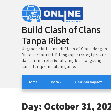
Skip
to
content
Build Clash of Clans
Tanpa Ribet
Upgrade skill kamu di Clash of Clans dengan
Build terbaru ini. Dilengkapi strategi praktis
dan saran profesional yang bisa langsung
kamu terapkan dalam game.
Home
Dota 2
Genshin Impact
Day:
October 31, 20