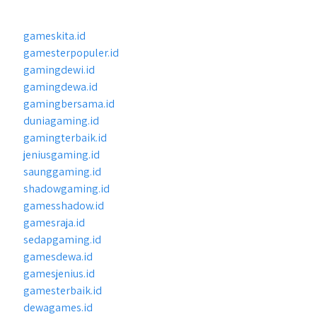
gameskita.id
gamesterpopuler.id
gamingdewi.id
gamingdewa.id
gamingbersama.id
duniagaming.id
gamingterbaik.id
jeniusgaming.id
saunggaming.id
shadowgaming.id
gamesshadow.id
gamesraja.id
sedapgaming.id
gamesdewa.id
gamesjenius.id
gamesterbaik.id
dewagames.id