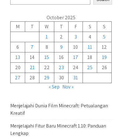
October 2025
M
T
W
T
F
S
S
1
2
3
4
5
6
7
8
9
10
11
12
13
14
15
16
17
18
19
20
21
22
23
24
25
26
27
28
29
30
31
« Sep
Nov »
Menjelajahi Dunia Film Minecraft: Petualangan
Kreatif
Menjelajahi Fitur Baru Minecraft 1.10: Panduan
Lengkap