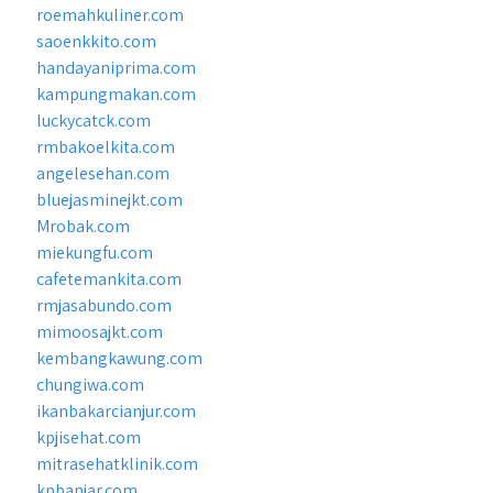
roemahkuliner.com
saoenkkito.com
handayaniprima.com
kampungmakan.com
luckycatck.com
rmbakoelkita.com
angelesehan.com
bluejasminejkt.com
Mrobak.com
miekungfu.com
cafetemankita.com
rmjasabundo.com
mimoosajkt.com
kembangkawung.com
chungiwa.com
ikanbakarcianjur.com
kpjisehat.com
mitrasehatklinik.com
kpbanjar.com