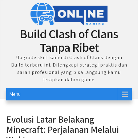
Skip
to
content
Build Clash of Clans
Tanpa Ribet
Upgrade skill kamu di Clash of Clans dengan
Build terbaru ini. Dilengkapi strategi praktis dan
saran profesional yang bisa langsung kamu
terapkan dalam game.
Menu
Evolusi Latar Belakang
Minecraft: Perjalanan Melalui