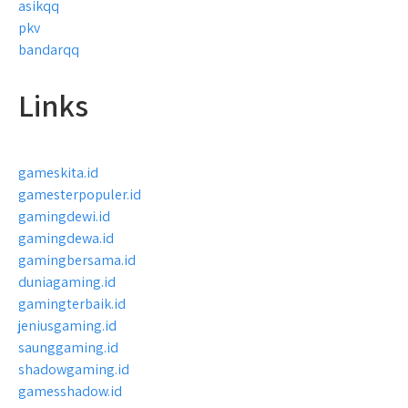
asikqq
pkv
bandarqq
Links
gameskita.id
gamesterpopuler.id
gamingdewi.id
gamingdewa.id
gamingbersama.id
duniagaming.id
gamingterbaik.id
jeniusgaming.id
saunggaming.id
shadowgaming.id
gamesshadow.id