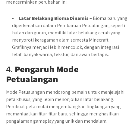
mencerminkan perubahan ini:
Latar Belakang Bioma Dinamis
– Bioma baru yang
diperkenalkan dalam Pembaruan Petualangan, seperti
hutan dan gurun, memiliki latar belakang cerah yang
menyoroti keragaman alam semesta Minecraft.
Grafiknya menjadi lebih mencolok, dengan integrasi
lebih banyak warna, tekstur, dan awan berlapis.
4.
Pengaruh Mode
Petualangan
Mode Petualangan mendorong pemain untuk menjelajahi
peta khusus, yang lebih menonjolkan latar belakang.
Pembuat peta mulai mengembangkan lingkungan yang
memanfaatkan fitur-fitur baru, sehingga menghasilkan
pengalaman gameplay yang unik dan mendalam.