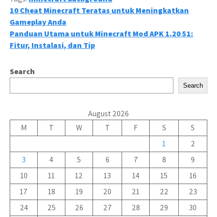
Post
10 Cheat Minecraft Teratas untuk Meningkatkan
Gameplay Anda
navigation
Panduan Utama untuk Minecraft Mod APK 1.20 51:
Fitur, Instalasi, dan Tip
Search
Search
August 2026
M
T
W
T
F
S
S
1
2
3
4
5
6
7
8
9
10
11
12
13
14
15
16
17
18
19
20
21
22
23
24
25
26
27
28
29
30