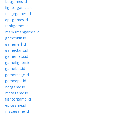
botgames.id
fightergames.id
magegames.id
epicgames.id
tankgames.id
marksmangames.id
gameskin.id
gamenerf.id
gameclans.id
gamemeta.id
gamefighter.id
gamebot.id
gamemage.id
gameepic.id
botgame.id
metagame.id
fightergame.id
epicgame.id
magegame.id