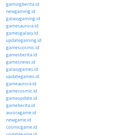
gamingberita.id
newgaming.id
galaxygaming.id
gamesaurora.id
gamesgalaxy.id
updategaming.id
gamescosmic.id
gamesberita.id
gamesnews.id
galaxygames.id
updategames.id
gameaurora.id
gamecosmic.id
gameupdate.id
gameberita.id
auroragame.id
newgame.id
cosmicgame.id
updategame.id