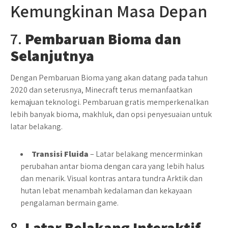
Kemungkinan Masa Depan
7.
Pembaruan Bioma dan
Selanjutnya
Dengan Pembaruan Bioma yang akan datang pada tahun
2020 dan seterusnya, Minecraft terus memanfaatkan
kemajuan teknologi. Pembaruan gratis memperkenalkan
lebih banyak bioma, makhluk, dan opsi penyesuaian untuk
latar belakang.
Transisi Fluida
– Latar belakang mencerminkan
perubahan antar bioma dengan cara yang lebih halus
dan menarik. Visual kontras antara tundra Arktik dan
hutan lebat menambah kedalaman dan kekayaan
pengalaman bermain game.
8.
Latar Belakang Interaktif