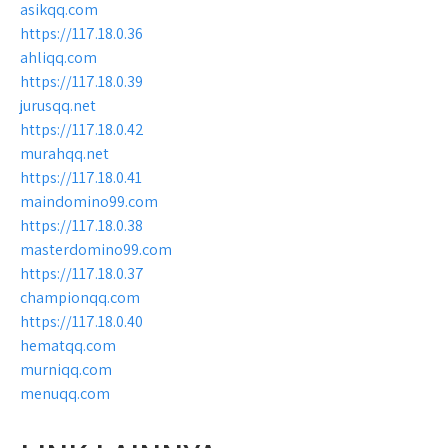
asikqq.com
https://117.18.0.36
ahliqq.com
https://117.18.0.39
jurusqq.net
https://117.18.0.42
murahqq.net
https://117.18.0.41
maindomino99.com
https://117.18.0.38
masterdomino99.com
https://117.18.0.37
championqq.com
https://117.18.0.40
hematqq.com
murniqq.com
menuqq.com