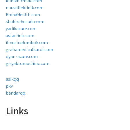
kliniknirmala.com
nouvelleklinik.com
KainaHealth.com
shabirahusada.com
yadikacare.com
astaclinic.com
ibnusinalombok.com
grahamedicalkurdi.com
dyanzacare.com
griyabromoclinic.com
asikqq
pkv
bandarqq
Links