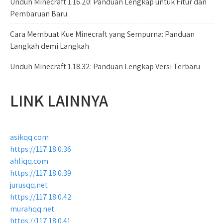
Unduh Minecraft 1.16.20: Panduan Lengkap untuk Fitur dan
Pembaruan Baru
Cara Membuat Kue Minecraft yang Sempurna: Panduan
Langkah demi Langkah
Unduh Minecraft 1.18.32: Panduan Lengkap Versi Terbaru
LINK LAINNYA
asikqq.com
https://117.18.0.36
ahliqq.com
https://117.18.0.39
jurusqq.net
https://117.18.0.42
murahqq.net
https://117.18.0.41