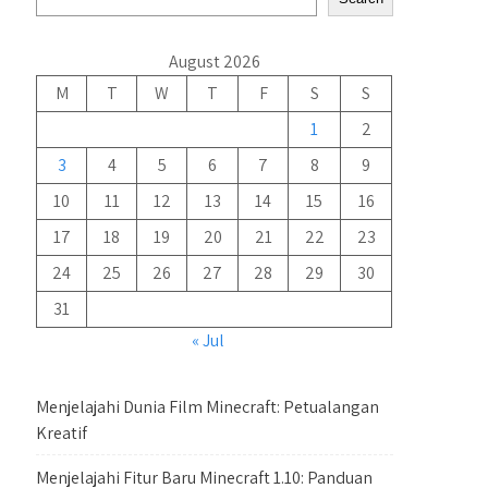
August 2026
M
T
W
T
F
S
S
1
2
3
4
5
6
7
8
9
10
11
12
13
14
15
16
17
18
19
20
21
22
23
24
25
26
27
28
29
30
31
« Jul
Menjelajahi Dunia Film Minecraft: Petualangan
Kreatif
Menjelajahi Fitur Baru Minecraft 1.10: Panduan