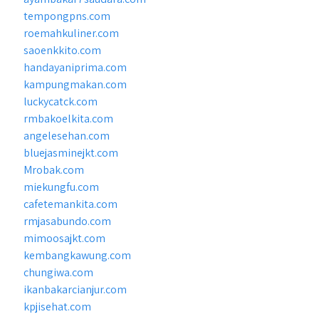
tempongpns.com
roemahkuliner.com
saoenkkito.com
handayaniprima.com
kampungmakan.com
luckycatck.com
rmbakoelkita.com
angelesehan.com
bluejasminejkt.com
Mrobak.com
miekungfu.com
cafetemankita.com
rmjasabundo.com
mimoosajkt.com
kembangkawung.com
chungiwa.com
ikanbakarcianjur.com
kpjisehat.com