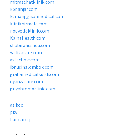
mitrasehatklinik.com
kpbanjar.com
kemanggisanmedical.com
kliniknirmala.com
nouvelleklinik.com
KainaHealth.com
shabirahusada.com
yadikacare.com
astaclinic.com
ibnusinalombok.com
grahamedicalkurdi.com
dyanzacare.com
griyabromoclinic.com
asikqq
pkv
bandarqq