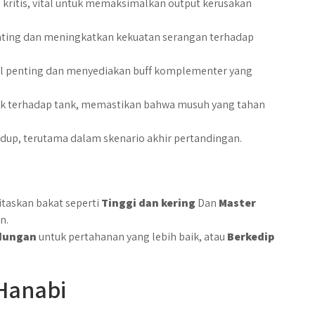
 kritis, vital untuk memaksimalkan output kerusakan
nting dan meningkatkan kekuatan serangan terhadap
al penting dan menyediakan buff komplementer yang
uk terhadap tank, memastikan bahwa musuh yang tahan
up, terutama dalam skenario akhir pertandingan.
itaskan bakat seperti
Tinggi dan kering
Dan
Master
n.
dungan
untuk pertahanan yang lebih baik, atau
Berkedip
Hanabi