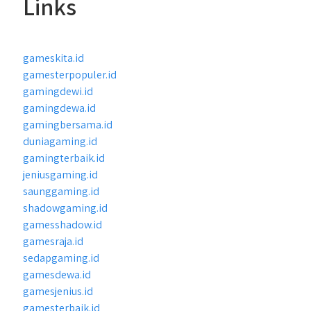
Links
gameskita.id
gamesterpopuler.id
gamingdewi.id
gamingdewa.id
gamingbersama.id
duniagaming.id
gamingterbaik.id
jeniusgaming.id
saunggaming.id
shadowgaming.id
gamesshadow.id
gamesraja.id
sedapgaming.id
gamesdewa.id
gamesjenius.id
gamesterbaik.id