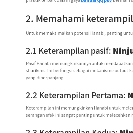
praktik terbaik dalam gaya
bandarqq pkv
bermain s
2. Memahami keterampi
Untuk memaksimalkan potensi Hanabi, penting un
2.1 Keterampilan pasif:
Ninj
Pasif Hanabi memungkinkannya untuk mendapatkan
shurikens. Ini berfungsi sebagai mekanisme output k
yang diperpanjang.
2.2 Keterampilan Pertama:
N
Keterampilan ini memungkinkan Hanabi untuk melem
serangan efek ini sangat penting untuk melecehkan m
2.3 Keterampilan Kedua:
Nin