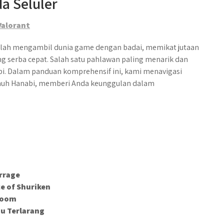
a Seluler
Valorant
telah mengambil dunia game dengan badai, memikat jutaan
g serba cepat. Salah satu pahlawan paling menarik dan
abi. Dalam panduan komprehensif ini, kami menavigasi
enuh Hanabi, memberi Anda keunggulan dalam
arrage
e of Shuriken
Bloom
su Terlarang