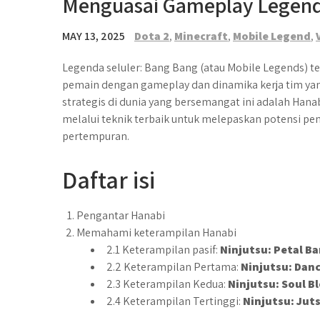
Menguasai Gameplay Legend
MAY 13, 2025
Dota 2
,
Minecraft
,
Mobile Legend
,
Legenda seluler: Bang Bang (atau Mobile Legends) 
pemain dengan gameplay dan dinamika kerja tim yan
strategis di dunia yang bersemangat ini adalah Han
melalui teknik terbaik untuk melepaskan potensi p
pertempuran.
Daftar isi
Pengantar Hanabi
Memahami keterampilan Hanabi
2.1 Keterampilan pasif:
Ninjutsu: Petal B
2.2 Keterampilan Pertama:
Ninjutsu: Danc
2.3 Keterampilan Kedua:
Ninjutsu: Soul 
2.4 Keterampilan Tertinggi:
Ninjutsu: Jut