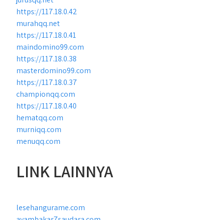
https://117.18.0.42
murahqq.net
https://117.18.0.41
maindomino99.com
https://117.18.0.38
masterdomino99.com
https://117.18.0.37
championqq.com
https://117.18.0.40
hematqq.com
murniqq.com
menuqq.com
LINK LAINNYA
lesehangurame.com
ayambakar7saudara.com