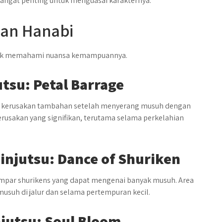
angat penting untuk menguasai karakternya.
lan Hanabi
tuk memahami nuansa kemampuannya.
utsu: Petal Barrage
 kerusakan tambahan setelah menyerang musuh dengan
erusakan yang signifikan, terutama selama perkelahian
injutsu: Dance of Shuriken
par shurikens yang dapat mengenai banyak musuh. Area
usuh di jalur dan selama pertempuran kecil.
jutsu: Soul Bloom