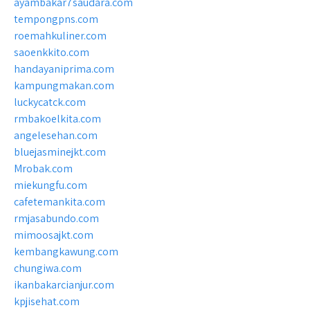
ayambakar7saudara.com
tempongpns.com
roemahkuliner.com
saoenkkito.com
handayaniprima.com
kampungmakan.com
luckycatck.com
rmbakoelkita.com
angelesehan.com
bluejasminejkt.com
Mrobak.com
miekungfu.com
cafetemankita.com
rmjasabundo.com
mimoosajkt.com
kembangkawung.com
chungiwa.com
ikanbakarcianjur.com
kpjisehat.com