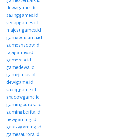
gamesterbaik.id
dewagames.id
saunggames.id
sedapgames.id
majestigames.id
gamebersama.id
gameshadow.id
rajagames.id
gameraja.id
gamedewa.id
gamejenius.id
dewigame.id
saunggame.id
shadowgame.id
gamingaurora.id
gamingberita.id
newgaming.id
galaxygaming.id
gamesaurora.id