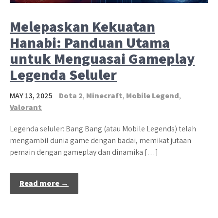
Melepaskan Kekuatan
Hanabi: Panduan Utama
untuk Menguasai Gameplay
Legenda Seluler
MAY 13, 2025
Dota 2
,
Minecraft
,
Mobile Legend
,
Valorant
Legenda seluler: Bang Bang (atau Mobile Legends) telah
mengambil dunia game dengan badai, memikat jutaan
pemain dengan gameplay dan dinamika […]
Read more →