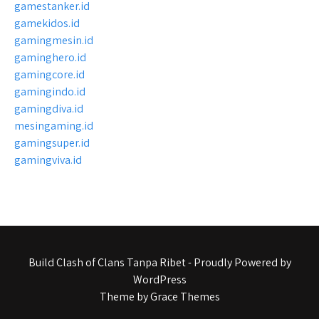
gamestanker.id
gamekidos.id
gamingmesin.id
gaminghero.id
gamingcore.id
gamingindo.id
gamingdiva.id
mesingaming.id
gamingsuper.id
gamingviva.id
Build Clash of Clans Tanpa Ribet - Proudly Powered by
WordPress
Theme by Grace Themes