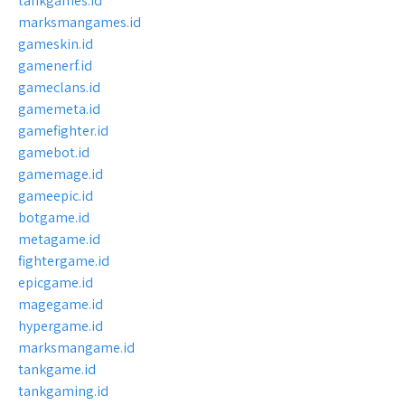
tankgames.id
marksmangames.id
gameskin.id
gamenerf.id
gameclans.id
gamemeta.id
gamefighter.id
gamebot.id
gamemage.id
gameepic.id
botgame.id
metagame.id
fightergame.id
epicgame.id
magegame.id
hypergame.id
marksmangame.id
tankgame.id
tankgaming.id