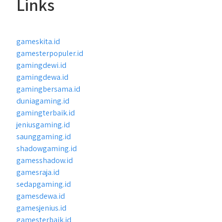
Links
gameskita.id
gamesterpopuler.id
gamingdewi.id
gamingdewa.id
gamingbersama.id
duniagaming.id
gamingterbaik.id
jeniusgaming.id
saunggaming.id
shadowgaming.id
gamesshadow.id
gamesraja.id
sedapgaming.id
gamesdewa.id
gamesjenius.id
gamesterbaik.id