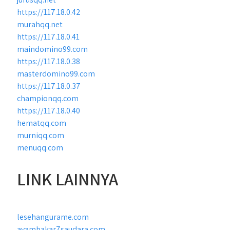
https://117.18.0.42
murahqq.net
https://117.18.0.41
maindomino99.com
https://117.18.0.38
masterdomino99.com
https://117.18.0.37
championqq.com
https://117.18.0.40
hematqq.com
murniqq.com
menuqq.com
LINK LAINNYA
lesehangurame.com
ayambakar7saudara.com