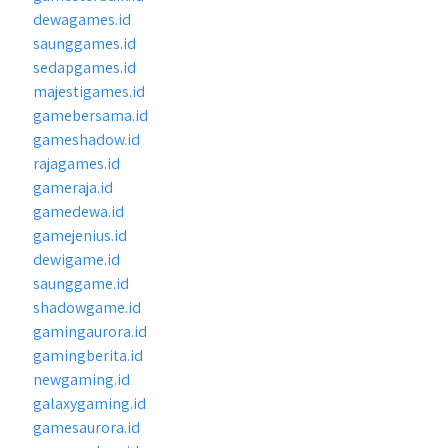
dewagames.id
saunggames.id
sedapgames.id
majestigames.id
gamebersama.id
gameshadow.id
rajagames.id
gameraja.id
gamedewa.id
gamejenius.id
dewigame.id
saunggame.id
shadowgame.id
gamingaurora.id
gamingberita.id
newgaming.id
galaxygaming.id
gamesaurora.id