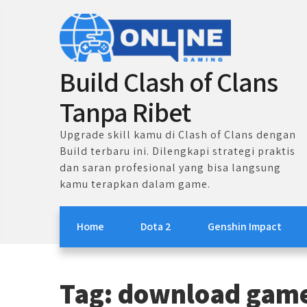
Skip
to
content
Build Clash of Clans
Tanpa Ribet
Upgrade skill kamu di Clash of Clans dengan
Build terbaru ini. Dilengkapi strategi praktis
dan saran profesional yang bisa langsung
kamu terapkan dalam game.
Home
Dota 2
Genshin Impact
Tag:
download game 