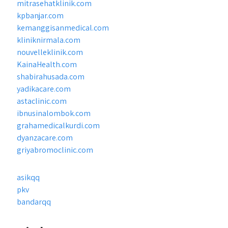
mitrasehatklinik.com
kpbanjar.com
kemanggisanmedical.com
kliniknirmala.com
nouvelleklinik.com
KainaHealth.com
shabirahusada.com
yadikacare.com
astaclinic.com
ibnusinalombok.com
grahamedicalkurdi.com
dyanzacare.com
griyabromoclinic.com
asikqq
pkv
bandarqq