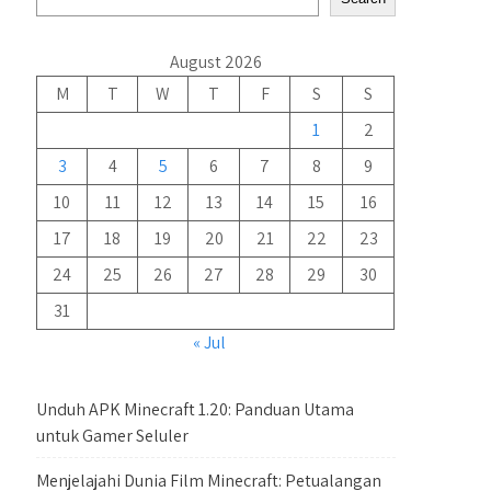
August 2026
M
T
W
T
F
S
S
1
2
3
4
5
6
7
8
9
10
11
12
13
14
15
16
17
18
19
20
21
22
23
24
25
26
27
28
29
30
31
« Jul
Unduh APK Minecraft 1.20: Panduan Utama
untuk Gamer Seluler
Menjelajahi Dunia Film Minecraft: Petualangan