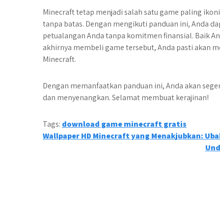
Minecraft tetap menjadi salah satu game paling ikoni
tanpa batas. Dengan mengikuti panduan ini, Anda da
petualangan Anda tanpa komitmen finansial. Baik An
akhirnya membeli game tersebut, Anda pasti akan m
Minecraft.
Dengan memanfaatkan panduan ini, Anda akan seg
dan menyenangkan. Selamat membuat kerajinan!
Tags:
download game minecraft gratis
Post
Wallpaper HD Minecraft yang Menakjubkan: Uba
Und
navigation