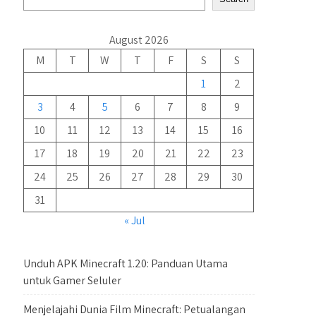
August 2026
M
T
W
T
F
S
S
1
2
3
4
5
6
7
8
9
10
11
12
13
14
15
16
17
18
19
20
21
22
23
24
25
26
27
28
29
30
31
« Jul
Unduh APK Minecraft 1.20: Panduan Utama
untuk Gamer Seluler
Menjelajahi Dunia Film Minecraft: Petualangan