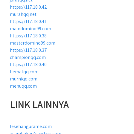
https://117.18.0.42
murahqq.net
https://117.18.0.41
maindomino99.com
https://117.18.0.38
masterdomino99.com
https://117.18.0.37
championqq.com
https://117.18.0.40
hematqq.com
murniqq.com
menuqq.com
LINK LAINNYA
lesehangurame.com
ayambakar7saudara.com