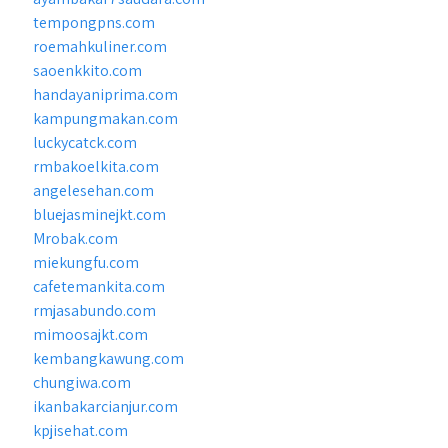
tempongpns.com
roemahkuliner.com
saoenkkito.com
handayaniprima.com
kampungmakan.com
luckycatck.com
rmbakoelkita.com
angelesehan.com
bluejasminejkt.com
Mrobak.com
miekungfu.com
cafetemankita.com
rmjasabundo.com
mimoosajkt.com
kembangkawung.com
chungiwa.com
ikanbakarcianjur.com
kpjisehat.com