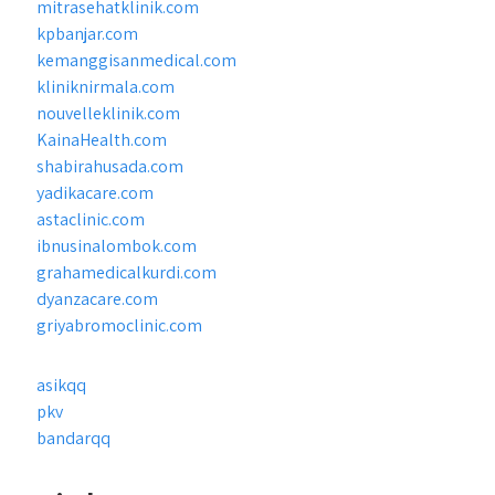
mitrasehatklinik.com
kpbanjar.com
kemanggisanmedical.com
kliniknirmala.com
nouvelleklinik.com
KainaHealth.com
shabirahusada.com
yadikacare.com
astaclinic.com
ibnusinalombok.com
grahamedicalkurdi.com
dyanzacare.com
griyabromoclinic.com
asikqq
pkv
bandarqq