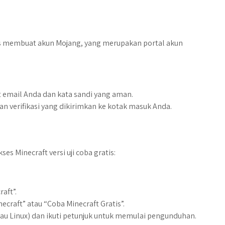
us membuat akun Mojang, yang merupakan portal akun
t email Anda dan kata sandi yang aman.
n verifikasi yang dikirimkan ke kotak masuk Anda.
s Minecraft versi uji coba gratis:
aft”.
ecraft” atau “Coba Minecraft Gratis”.
tau Linux) dan ikuti petunjuk untuk memulai pengunduhan.