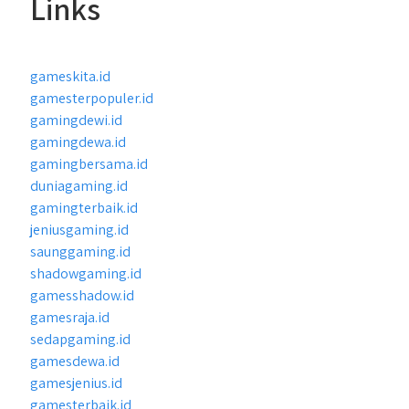
Links
gameskita.id
gamesterpopuler.id
gamingdewi.id
gamingdewa.id
gamingbersama.id
duniagaming.id
gamingterbaik.id
jeniusgaming.id
saunggaming.id
shadowgaming.id
gamesshadow.id
gamesraja.id
sedapgaming.id
gamesdewa.id
gamesjenius.id
gamesterbaik.id