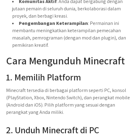
Komunitas Aktif
: Anda dapat bergabung dengan
jutaan pemain di seluruh dunia, berkolaborasi dalam
proyek, dan berbagi kreasi.
Pengembangan Keterampilan
: Permainan ini
membantu meningkatkan keterampilan pemecahan
masalah, pemrograman (dengan mod dan plugin), dan
pemikiran kreatif.
Cara Mengunduh Minecraft
1. Memilih Platform
Minecraft tersedia di berbagai platform seperti PC, konsol
(PlayStation, Xbox, Nintendo Switch), dan perangkat mobile
(Android dan iOS). Pilih platform yang sesuai dengan
perangkat yang Anda miliki.
2. Unduh Minecraft di PC