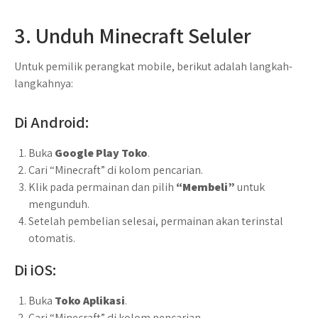
3. Unduh Minecraft Seluler
Untuk pemilik perangkat mobile, berikut adalah langkah-
langkahnya:
Di Android:
Buka
Google Play Toko
.
Cari “Minecraft” di kolom pencarian.
Klik pada permainan dan pilih
“Membeli”
untuk
mengunduh.
Setelah pembelian selesai, permainan akan terinstal
otomatis.
Di iOS:
Buka
Toko Aplikasi
.
Cari “Minecraft” di kolom pencarian.