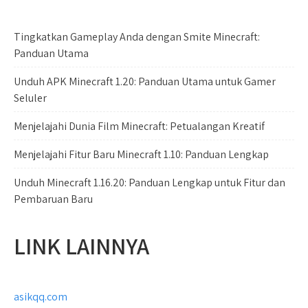
Tingkatkan Gameplay Anda dengan Smite Minecraft:
Panduan Utama
Unduh APK Minecraft 1.20: Panduan Utama untuk Gamer
Seluler
Menjelajahi Dunia Film Minecraft: Petualangan Kreatif
Menjelajahi Fitur Baru Minecraft 1.10: Panduan Lengkap
Unduh Minecraft 1.16.20: Panduan Lengkap untuk Fitur dan
Pembaruan Baru
LINK LAINNYA
asikqq.com