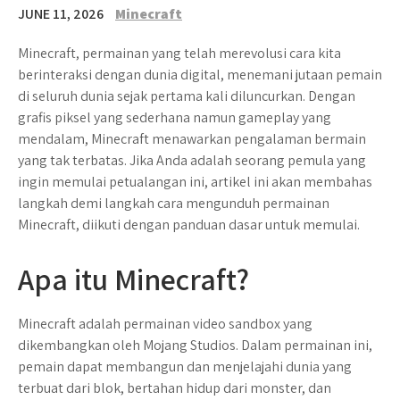
JUNE 11, 2026
Minecraft
Minecraft, permainan yang telah merevolusi cara kita
berinteraksi dengan dunia digital, menemani jutaan pemain
di seluruh dunia sejak pertama kali diluncurkan. Dengan
grafis piksel yang sederhana namun gameplay yang
mendalam, Minecraft menawarkan pengalaman bermain
yang tak terbatas. Jika Anda adalah seorang pemula yang
ingin memulai petualangan ini, artikel ini akan membahas
langkah demi langkah cara mengunduh permainan
Minecraft, diikuti dengan panduan dasar untuk memulai.
Apa itu Minecraft?
Minecraft adalah permainan video sandbox yang
dikembangkan oleh Mojang Studios. Dalam permainan ini,
pemain dapat membangun dan menjelajahi dunia yang
terbuat dari blok, bertahan hidup dari monster, dan