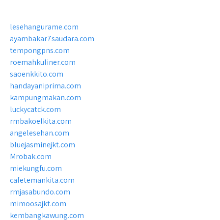
lesehangurame.com
ayambakar7saudara.com
tempongpns.com
roemahkuliner.com
saoenkkito.com
handayaniprima.com
kampungmakan.com
luckycatck.com
rmbakoelkita.com
angelesehan.com
bluejasminejkt.com
Mrobak.com
miekungfu.com
cafetemankita.com
rmjasabundo.com
mimoosajkt.com
kembangkawung.com