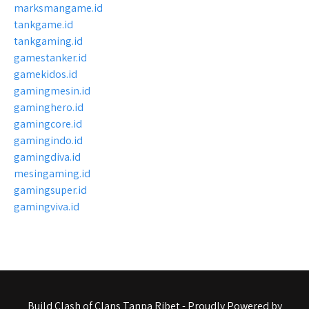
marksmangame.id
tankgame.id
tankgaming.id
gamestanker.id
gamekidos.id
gamingmesin.id
gaminghero.id
gamingcore.id
gamingindo.id
gamingdiva.id
mesingaming.id
gamingsuper.id
gamingviva.id
Build Clash of Clans Tanpa Ribet - Proudly Powered by