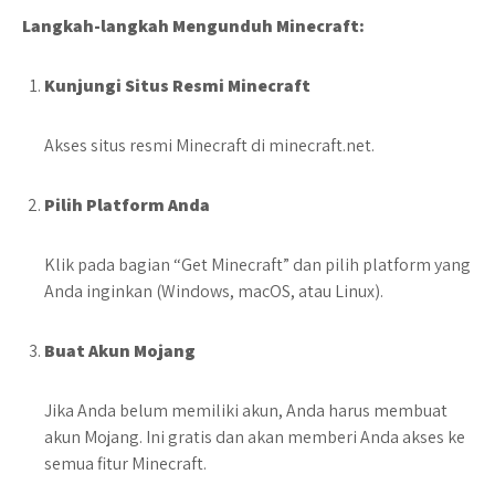
Langkah-langkah Mengunduh Minecraft:
Kunjungi Situs Resmi Minecraft
Akses situs resmi Minecraft di minecraft.net.
Pilih Platform Anda
Klik pada bagian “Get Minecraft” dan pilih platform yang
Anda inginkan (Windows, macOS, atau Linux).
Buat Akun Mojang
Jika Anda belum memiliki akun, Anda harus membuat
akun Mojang. Ini gratis dan akan memberi Anda akses ke
semua fitur Minecraft.