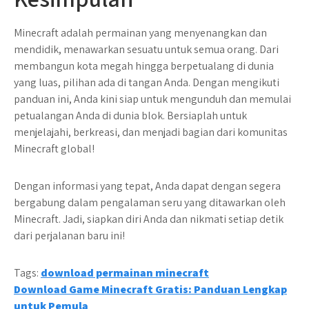
Minecraft adalah permainan yang menyenangkan dan
mendidik, menawarkan sesuatu untuk semua orang. Dari
membangun kota megah hingga berpetualang di dunia
yang luas, pilihan ada di tangan Anda. Dengan mengikuti
panduan ini, Anda kini siap untuk mengunduh dan memulai
petualangan Anda di dunia blok. Bersiaplah untuk
menjelajahi, berkreasi, dan menjadi bagian dari komunitas
Minecraft global!
Dengan informasi yang tepat, Anda dapat dengan segera
bergabung dalam pengalaman seru yang ditawarkan oleh
Minecraft. Jadi, siapkan diri Anda dan nikmati setiap detik
dari perjalanan baru ini!
Tags:
download permainan minecraft
Post
Download Game Minecraft Gratis: Panduan Lengkap
untuk Pemula