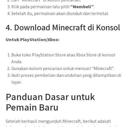
Klik pada permainan lalu pilih
“Membeli”
.
Setelah itu, permainan akan diunduh dan terinstal.
4. Download Minecraft di Konsol
Untuk PlayStation/Xbox:
Buka toko PlayStation Store atau Xbox Store di konsol
Anda.
Gunakan kolom pencarian untuk mencari “Minecraft”.
Ikuti proses pembelian dan unduhan yang ditampilkan di
layar.
Panduan Dasar untuk
Pemain Baru
Setelah berhasil mengunduh Minecraft, berikut adalah