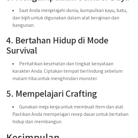
Saat Anda menjelajahi dunia, kumpulkan kayu, batu,
dan bijih untuk digunakan dalam alat kerajinan dan
bangunan.
4. Bertahan Hidup di Mode
Survival
Perhatikan kesehatan dan tingkat kenyataan
karakter Anda. Ciptakan tempat berlindung sebelum
malam tiba untuk menghindari monster.
5. Mempelajari Crafting
Gunakan meja kerja untuk membuat item dan alat.
Pastikan Anda mempelajari resep dasar untuk bertahan
hidup dan membangun.
Kesimpulan