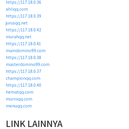
https://117.18.0.36
ahliqq.com
https://117.18.0.39
jurusqq.net
https://117.18.0.42
murahqq.net
https://117.18.0.41
maindomino99.com
https://117.18.0.38
masterdomino99.com
https://117.18.0.37
championqq.com
https://117.18.0.40
hematqq.com
murniqq.com
menuqq.com
LINK LAINNYA