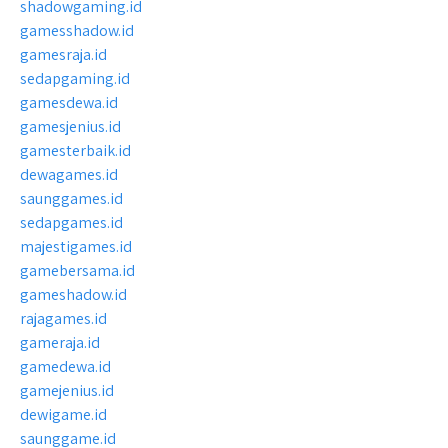
shadowgaming.id
gamesshadow.id
gamesraja.id
sedapgaming.id
gamesdewa.id
gamesjenius.id
gamesterbaik.id
dewagames.id
saunggames.id
sedapgames.id
majestigames.id
gamebersama.id
gameshadow.id
rajagames.id
gameraja.id
gamedewa.id
gamejenius.id
dewigame.id
saunggame.id