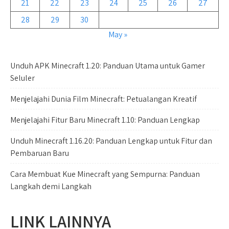
21
22
23
24
25
26
27
28
29
30
May »
Unduh APK Minecraft 1.20: Panduan Utama untuk Gamer
Seluler
Menjelajahi Dunia Film Minecraft: Petualangan Kreatif
Menjelajahi Fitur Baru Minecraft 1.10: Panduan Lengkap
Unduh Minecraft 1.16.20: Panduan Lengkap untuk Fitur dan
Pembaruan Baru
Cara Membuat Kue Minecraft yang Sempurna: Panduan
Langkah demi Langkah
LINK LAINNYA