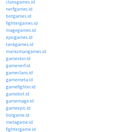
clansgames.id
nerfgames.id
botgames.id
fightergames.id
magegames.id
epicgames.id
tankgames.id
marksmangames.id
gameskin.id
gamenerf.id
gameclans.id
gamemeta.id
gamefighter.id
gamebot.id
gamemage.id
gameepic.id
botgame.id
metagame.id
fightergame.id