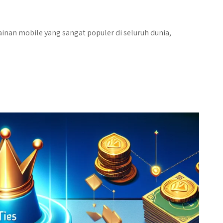
nan mobile yang sangat populer di seluruh dunia,