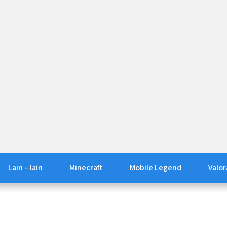
Lain – lain
Minecraft
Mobile Legend
Valor