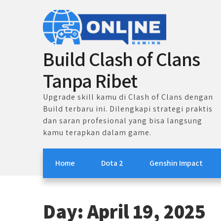
Skip
to
content
Build Clash of Clans
Tanpa Ribet
Upgrade skill kamu di Clash of Clans dengan
Build terbaru ini. Dilengkapi strategi praktis
dan saran profesional yang bisa langsung
kamu terapkan dalam game.
Home
Dota 2
Genshin Impact
Day:
April 19, 2025