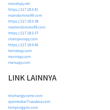
murahqq.net
https://117.18.0.41
maindomino99.com
https://117.18.0.38
masterdomino99.com
https://117.18.0.37
championqq.com
https://117.18.0.40
hematqq.com
murniqq.com
menuqq.com
LINK LAINNYA
lesehangurame.com
ayambakar7saudara.com
tempongpns.com