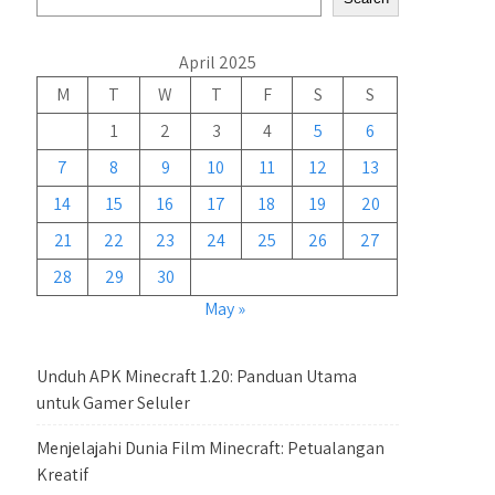
April 2025
M
T
W
T
F
S
S
1
2
3
4
5
6
7
8
9
10
11
12
13
14
15
16
17
18
19
20
21
22
23
24
25
26
27
28
29
30
May »
Unduh APK Minecraft 1.20: Panduan Utama
untuk Gamer Seluler
Menjelajahi Dunia Film Minecraft: Petualangan
Kreatif