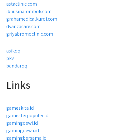
astaclinic.com
ibnusinalombok.com
grahamedicalkurdi.com
dyanzacare.com
griyabromoclinic.com
asikqq
pkv
bandarqq
Links
gameskita.id
gamesterpopuler.id
gamingdewi.id
gamingdewa.id
gamingbersama.id