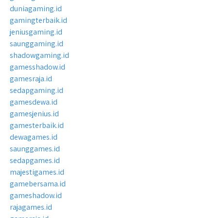
duniagaming.id
gamingterbaik.id
jeniusgaming.id
saunggaming.id
shadowgaming.id
gamesshadow.id
gamesraja.id
sedapgaming.id
gamesdewa.id
gamesjenius.id
gamesterbaik.id
dewagames.id
saunggames.id
sedapgames.id
majestigames.id
gamebersama.id
gameshadow.id
rajagames.id