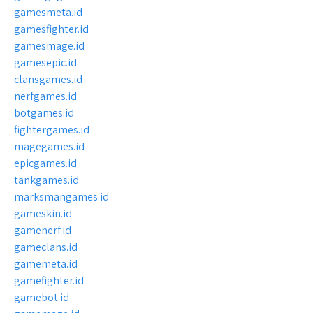
gamesmeta.id
gamesfighter.id
gamesmage.id
gamesepic.id
clansgames.id
nerfgames.id
botgames.id
fightergames.id
magegames.id
epicgames.id
tankgames.id
marksmangames.id
gameskin.id
gamenerf.id
gameclans.id
gamemeta.id
gamefighter.id
gamebot.id