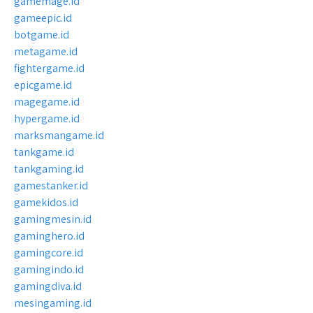
gamemage.id
gameepic.id
botgame.id
metagame.id
fightergame.id
epicgame.id
magegame.id
hypergame.id
marksmangame.id
tankgame.id
tankgaming.id
gamestanker.id
gamekidos.id
gamingmesin.id
gaminghero.id
gamingcore.id
gamingindo.id
gamingdiva.id
mesingaming.id