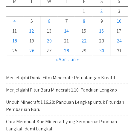
M
T
W
T
F
S
S
1
2
3
4
5
6
7
8
9
10
11
12
13
14
15
16
17
18
19
20
21
22
23
24
25
26
27
28
29
30
31
« Apr
Jun »
Menjelajahi Dunia Film Minecraft: Petualangan Kreatif
Menjelajahi Fitur Baru Minecraft 1.10: Panduan Lengkap
Unduh Minecraft 1.16.20: Panduan Lengkap untuk Fitur dan
Pembaruan Baru
Cara Membuat Kue Minecraft yang Sempurna: Panduan
Langkah demi Langkah