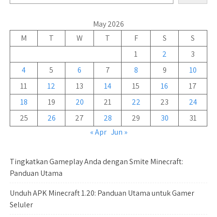
May 2026
M
T
W
T
F
S
S
1
2
3
4
5
6
7
8
9
10
11
12
13
14
15
16
17
18
19
20
21
22
23
24
25
26
27
28
29
30
31
« Apr
Jun »
Tingkatkan Gameplay Anda dengan Smite Minecraft:
Panduan Utama
Unduh APK Minecraft 1.20: Panduan Utama untuk Gamer
Seluler