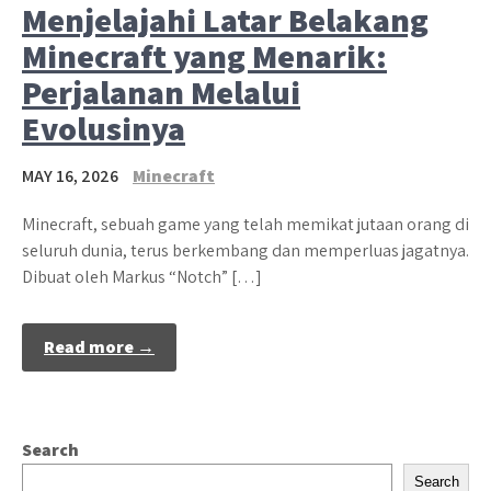
Menjelajahi Latar Belakang
Minecraft yang Menarik:
Perjalanan Melalui
Evolusinya
MAY 16, 2026
Minecraft
Minecraft, sebuah game yang telah memikat jutaan orang di
seluruh dunia, terus berkembang dan memperluas jagatnya.
Dibuat oleh Markus “Notch” […]
Read more →
Search
Search